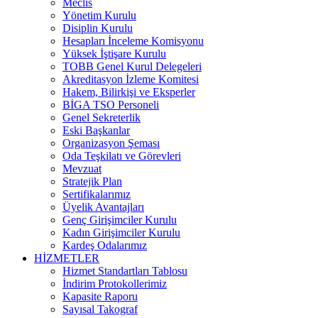
Meclis
Yönetim Kurulu
Disiplin Kurulu
Hesapları İnceleme Komisyonu
Yüksek İştişare Kurulu
TOBB Genel Kurul Delegeleri
Akreditasyon İzleme Komitesi
Hakem, Bilirkişi ve Eksperler
BİGA TSO Personeli
Genel Sekreterlik
Eski Başkanlar
Organizasyon Şeması
Oda Teşkilatı ve Görevleri
Mevzuat
Stratejik Plan
Sertifikalarımız
Üyelik Avantajları
Genç Girişimciler Kurulu
Kadın Girişimciler Kurulu
Kardeş Odalarımız
HİZMETLER
Hizmet Standartları Tablosu
İndirim Protokollerimiz
Kapasite Raporu
Sayısal Takograf