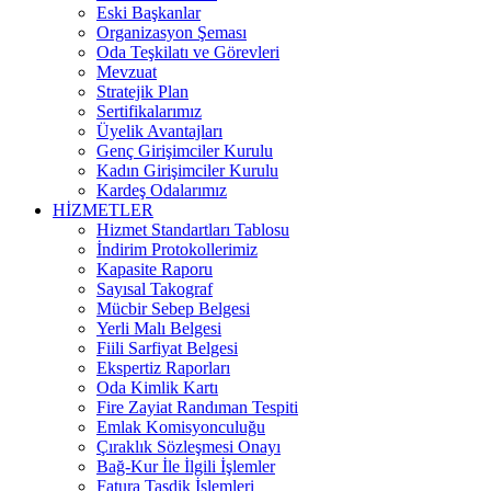
Eski Başkanlar
Organizasyon Şeması
Oda Teşkilatı ve Görevleri
Mevzuat
Stratejik Plan
Sertifikalarımız
Üyelik Avantajları
Genç Girişimciler Kurulu
Kadın Girişimciler Kurulu
Kardeş Odalarımız
HİZMETLER
Hizmet Standartları Tablosu
İndirim Protokollerimiz
Kapasite Raporu
Sayısal Takograf
Mücbir Sebep Belgesi
Yerli Malı Belgesi
Fiili Sarfiyat Belgesi
Ekspertiz Raporları
Oda Kimlik Kartı
Fire Zayiat Randıman Tespiti
Emlak Komisyonculuğu
Çıraklık Sözleşmesi Onayı
Bağ-Kur İle İlgili İşlemler
Fatura Tasdik İşlemleri