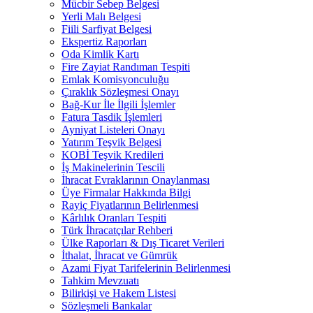
Mücbir Sebep Belgesi
Yerli Malı Belgesi
Fiili Sarfiyat Belgesi
Ekspertiz Raporları
Oda Kimlik Kartı
Fire Zayiat Randıman Tespiti
Emlak Komisyonculuğu
Çıraklık Sözleşmesi Onayı
Bağ-Kur İle İlgili İşlemler
Fatura Tasdik İşlemleri
Ayniyat Listeleri Onayı
Yatırım Teşvik Belgesi
KOBİ Teşvik Kredileri
İş Makinelerinin Tescili
İhracat Evraklarının Onaylanması
Üye Firmalar Hakkında Bilgi
Rayiç Fiyatlarının Belirlenmesi
Kârlılık Oranları Tespiti
Türk İhracatçılar Rehberi
Ülke Raporları & Dış Ticaret Verileri
İthalat, İhracat ve Gümrük
Azami Fiyat Tarifelerinin Belirlenmesi
Tahkim Mevzuatı
Bilirkişi ve Hakem Listesi
Sözleşmeli Bankalar