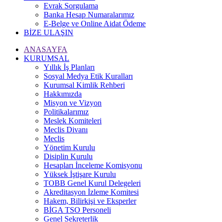
Evrak Sorgulama
Banka Hesap Numaralarımız
E-Belge ve Online Aidat Ödeme
BİZE ULAŞIN
ANASAYFA
KURUMSAL
Yıllık İş Planları
Sosyal Medya Etik Kuralları
Kurumsal Kimlik Rehberi
Hakkımızda
Misyon ve Vizyon
Politikalarımız
Meslek Komiteleri
Meclis Divanı
Meclis
Yönetim Kurulu
Disiplin Kurulu
Hesapları İnceleme Komisyonu
Yüksek İştişare Kurulu
TOBB Genel Kurul Delegeleri
Akreditasyon İzleme Komitesi
Hakem, Bilirkişi ve Eksperler
BİGA TSO Personeli
Genel Sekreterlik