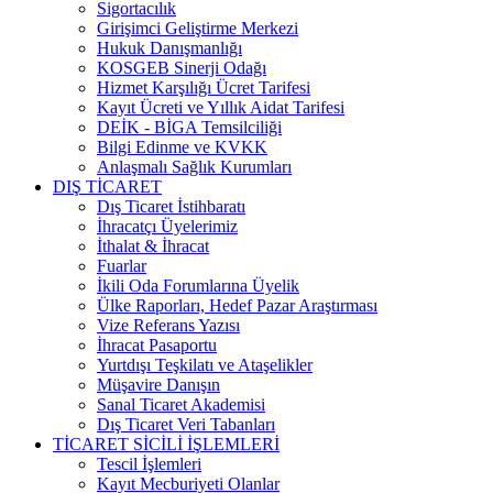
Sigortacılık
Girişimci Geliştirme Merkezi
Hukuk Danışmanlığı
KOSGEB Sinerji Odağı
Hizmet Karşılığı Ücret Tarifesi
Kayıt Ücreti ve Yıllık Aidat Tarifesi
DEİK - BİGA Temsilciliği
Bilgi Edinme ve KVKK
Anlaşmalı Sağlık Kurumları
DIŞ TİCARET
Dış Ticaret İstihbaratı
İhracatçı Üyelerimiz
İthalat & İhracat
Fuarlar
İkili Oda Forumlarına Üyelik
Ülke Raporları, Hedef Pazar Araştırması
Vize Referans Yazısı
İhracat Pasaportu
Yurtdışı Teşkilatı ve Ataşelikler
Müşavire Danışın
Sanal Ticaret Akademisi
Dış Ticaret Veri Tabanları
TİCARET SİCİLİ İŞLEMLERİ
Tescil İşlemleri
Kayıt Mecburiyeti Olanlar