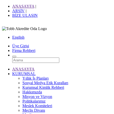
ANASAYFA
|
ARŞİV
|
BİZE ULAŞIN
English
Üye Girişi
Firma Rehberi
ANASAYFA
KURUMSAL
Yıllık İş Planları
Sosyal Medya Etik Kuralları
Kurumsal Kimlik Rehberi
Hakkımızda
Misyon ve Vizyon
Politikalarımız
Meslek Komiteleri
Meclis Divanı