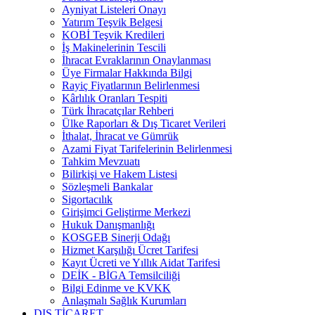
Ayniyat Listeleri Onayı
Yatırım Teşvik Belgesi
KOBİ Teşvik Kredileri
İş Makinelerinin Tescili
İhracat Evraklarının Onaylanması
Üye Firmalar Hakkında Bilgi
Rayiç Fiyatlarının Belirlenmesi
Kârlılık Oranları Tespiti
Türk İhracatçılar Rehberi
Ülke Raporları & Dış Ticaret Verileri
İthalat, İhracat ve Gümrük
Azami Fiyat Tarifelerinin Belirlenmesi
Tahkim Mevzuatı
Bilirkişi ve Hakem Listesi
Sözleşmeli Bankalar
Sigortacılık
Girişimci Geliştirme Merkezi
Hukuk Danışmanlığı
KOSGEB Sinerji Odağı
Hizmet Karşılığı Ücret Tarifesi
Kayıt Ücreti ve Yıllık Aidat Tarifesi
DEİK - BİGA Temsilciliği
Bilgi Edinme ve KVKK
Anlaşmalı Sağlık Kurumları
DIŞ TİCARET