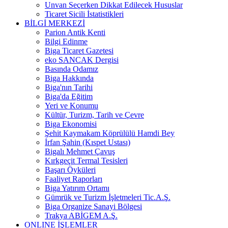
Unvan Seçerken Dikkat Edilecek Hususlar
Ticaret Sicili İstatistikleri
BİLGİ MERKEZİ
Parion Antik Kenti
Bilgi Edinme
Biga Ticaret Gazetesi
eko SANCAK Dergisi
Basında Odamız
Biga Hakkında
Biga'nın Tarihi
Biga'da Eğitim
Yeri ve Konumu
Kültür, Turizm, Tarih ve Çevre
Biga Ekonomisi
Şehit Kaymakam Köprülülü Hamdi Bey
İrfan Şahin (Kıspet Ustası)
Bigalı Mehmet Çavuş
Kırkgeçit Termal Tesisleri
Başarı Öyküleri
Faaliyet Raporları
Biga Yatırım Ortamı
Gümrük ve Turizm İşletmeleri Tic.A.Ş.
Biga Organize Sanayi Bölgesi
Trakya ABİGEM A.Ş.
ONLINE İŞLEMLER