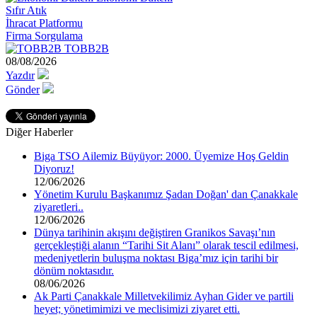
Sıfır Atık
İhracat Platformu
Firma Sorgulama
TOBB2B
08/08/2026
Yazdır
Gönder
Diğer Haberler
Biga TSO Ailemiz Büyüyor: 2000. Üyemize Hoş Geldin
Diyoruz!
12/06/2026
Yönetim Kurulu Başkanımız Şadan Doğan' dan Çanakkale
ziyaretleri..
12/06/2026
Dünya tarihinin akışını değiştiren Granikos Savaşı’nın
gerçekleştiği alanın “Tarihi Sit Alanı” olarak tescil edilmesi,
medeniyetlerin buluşma noktası Biga’mız için tarihi bir
dönüm noktasıdır.
08/06/2026
Ak Parti Çanakkale Milletvekilimiz Ayhan Gider ve partili
heyet; yönetimimizi ve meclisimizi ziyaret etti.