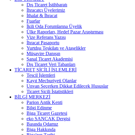
Dış Ticaret İstihbaratı
İhracatçı Üyelerimiz
İthalat & İhracat
Fuarlar
İkili Oda Forumlarına Üyelik
Ülke Raporları, Hedef Pazar Araştırması
Vize Referans Yazısı
İhracat Pasaportu
Yurtdışı Teşkilatı ve Ataşelikler
Müşavire Danışın
Sanal Ticaret Akademisi
Dış Ticaret Veri Tabanları
TİCARET SİCİLİ İŞLEMLERİ
Tescil İşlemleri
Kayıt Mecburiyeti Olanlar
Unvan Seçerken Dikkat Edilecek Hususlar
Ticaret Sicili İstatistikleri
BİLGİ MERKEZİ
Parion Antik Kenti
Bilgi Edinme
Biga Ticaret Gazetesi
eko SANCAK Dergisi
Basında Odamız
Biga Hakkında
Biga'nın Tarihi