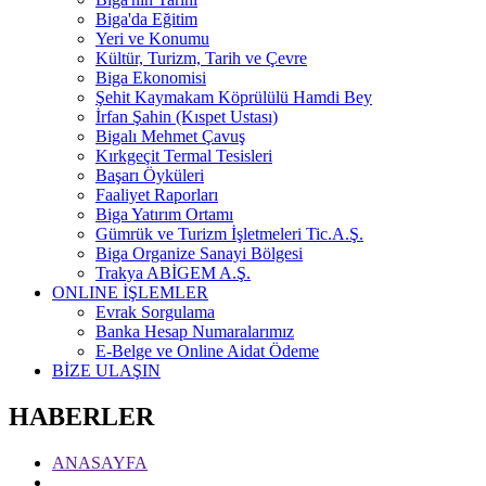
Biga'da Eğitim
Yeri ve Konumu
Kültür, Turizm, Tarih ve Çevre
Biga Ekonomisi
Şehit Kaymakam Köprülülü Hamdi Bey
İrfan Şahin (Kıspet Ustası)
Bigalı Mehmet Çavuş
Kırkgeçit Termal Tesisleri
Başarı Öyküleri
Faaliyet Raporları
Biga Yatırım Ortamı
Gümrük ve Turizm İşletmeleri Tic.A.Ş.
Biga Organize Sanayi Bölgesi
Trakya ABİGEM A.Ş.
ONLINE İŞLEMLER
Evrak Sorgulama
Banka Hesap Numaralarımız
E-Belge ve Online Aidat Ödeme
BİZE ULAŞIN
HABERLER
ANASAYFA