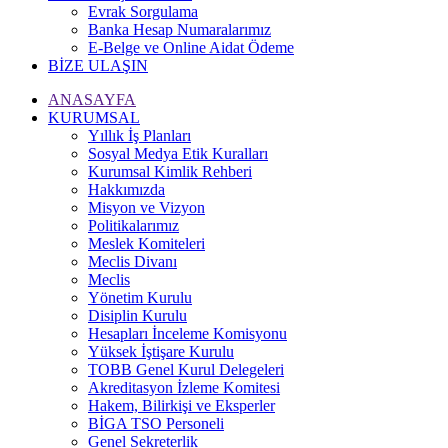
Evrak Sorgulama
Banka Hesap Numaralarımız
E-Belge ve Online Aidat Ödeme
BİZE ULAŞIN
ANASAYFA
KURUMSAL
Yıllık İş Planları
Sosyal Medya Etik Kuralları
Kurumsal Kimlik Rehberi
Hakkımızda
Misyon ve Vizyon
Politikalarımız
Meslek Komiteleri
Meclis Divanı
Meclis
Yönetim Kurulu
Disiplin Kurulu
Hesapları İnceleme Komisyonu
Yüksek İştişare Kurulu
TOBB Genel Kurul Delegeleri
Akreditasyon İzleme Komitesi
Hakem, Bilirkişi ve Eksperler
BİGA TSO Personeli
Genel Sekreterlik