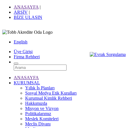
ANASAYFA
|
ARŞİV
|
BİZE ULAŞIN
English
Üye Girişi
Firma Rehberi
ANASAYFA
KURUMSAL
Yıllık İş Planları
Sosyal Medya Etik Kuralları
Kurumsal Kimlik Rehberi
Hakkımızda
Misyon ve Vizyon
Politikalarımız
Meslek Komiteleri
Meclis Divanı