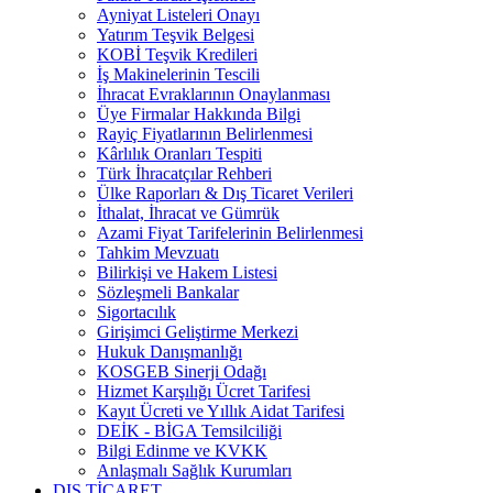
Ayniyat Listeleri Onayı
Yatırım Teşvik Belgesi
KOBİ Teşvik Kredileri
İş Makinelerinin Tescili
İhracat Evraklarının Onaylanması
Üye Firmalar Hakkında Bilgi
Rayiç Fiyatlarının Belirlenmesi
Kârlılık Oranları Tespiti
Türk İhracatçılar Rehberi
Ülke Raporları & Dış Ticaret Verileri
İthalat, İhracat ve Gümrük
Azami Fiyat Tarifelerinin Belirlenmesi
Tahkim Mevzuatı
Bilirkişi ve Hakem Listesi
Sözleşmeli Bankalar
Sigortacılık
Girişimci Geliştirme Merkezi
Hukuk Danışmanlığı
KOSGEB Sinerji Odağı
Hizmet Karşılığı Ücret Tarifesi
Kayıt Ücreti ve Yıllık Aidat Tarifesi
DEİK - BİGA Temsilciliği
Bilgi Edinme ve KVKK
Anlaşmalı Sağlık Kurumları
DIŞ TİCARET