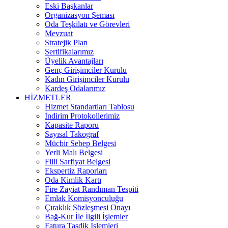
Eski Başkanlar
Organizasyon Şeması
Oda Teşkilatı ve Görevleri
Mevzuat
Stratejik Plan
Sertifikalarımız
Üyelik Avantajları
Genç Girişimciler Kurulu
Kadın Girişimciler Kurulu
Kardeş Odalarımız
HİZMETLER
Hizmet Standartları Tablosu
İndirim Protokollerimiz
Kapasite Raporu
Sayısal Takograf
Mücbir Sebep Belgesi
Yerli Malı Belgesi
Fiili Sarfiyat Belgesi
Ekspertiz Raporları
Oda Kimlik Kartı
Fire Zayiat Randıman Tespiti
Emlak Komisyonculuğu
Çıraklık Sözleşmesi Onayı
Bağ-Kur İle İlgili İşlemler
Fatura Tasdik İşlemleri