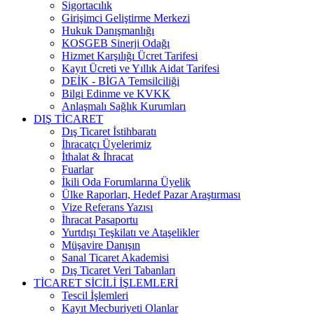
Sigortacılık
Girişimci Geliştirme Merkezi
Hukuk Danışmanlığı
KOSGEB Sinerji Odağı
Hizmet Karşılığı Ücret Tarifesi
Kayıt Ücreti ve Yıllık Aidat Tarifesi
DEİK - BİGA Temsilciliği
Bilgi Edinme ve KVKK
Anlaşmalı Sağlık Kurumları
DIŞ TİCARET
Dış Ticaret İstihbaratı
İhracatçı Üyelerimiz
İthalat & İhracat
Fuarlar
İkili Oda Forumlarına Üyelik
Ülke Raporları, Hedef Pazar Araştırması
Vize Referans Yazısı
İhracat Pasaportu
Yurtdışı Teşkilatı ve Ataşelikler
Müşavire Danışın
Sanal Ticaret Akademisi
Dış Ticaret Veri Tabanları
TİCARET SİCİLİ İŞLEMLERİ
Tescil İşlemleri
Kayıt Mecburiyeti Olanlar