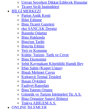
Unvan Seçerken Dikkat Edilecek Hususlar
Ticaret Sicili İstatistikleri
BİLGİ MERKEZİ
Parion Antik Kenti
Bilgi Edinme
Biga Ticaret Gazetesi
eko SANCAK Dergisi
Basında Odamız
Biga Hakkında
Biga'nın Tarihi
Biga'da Eğitim
Yeri ve Konumu
Kültür, Turizm, Tarih ve Çevre
Biga Ekonomisi
Şehit Kaymakam Köprülülü Hamdi Bey
İrfan Şahin (Kıspet Ustası)
Bigalı Mehmet Çavuş
Kırkgeçit Termal Tesisleri
Başarı Öyküleri
Faaliyet Raporları
Biga Yatırım Ortamı
Gümrük ve Turizm İşletmeleri Tic.A.Ş.
Biga Organize Sanayi Bölgesi
Trakya ABİGEM A.Ş.
ONLINE İŞLEMLER