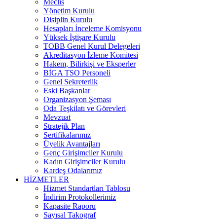
Meclis
Yönetim Kurulu
Disiplin Kurulu
Hesapları İnceleme Komisyonu
Yüksek İştişare Kurulu
TOBB Genel Kurul Delegeleri
Akreditasyon İzleme Komitesi
Hakem, Bilirkişi ve Eksperler
BİGA TSO Personeli
Genel Sekreterlik
Eski Başkanlar
Organizasyon Şeması
Oda Teşkilatı ve Görevleri
Mevzuat
Stratejik Plan
Sertifikalarımız
Üyelik Avantajları
Genç Girişimciler Kurulu
Kadın Girişimciler Kurulu
Kardeş Odalarımız
HİZMETLER
Hizmet Standartları Tablosu
İndirim Protokollerimiz
Kapasite Raporu
Sayısal Takograf