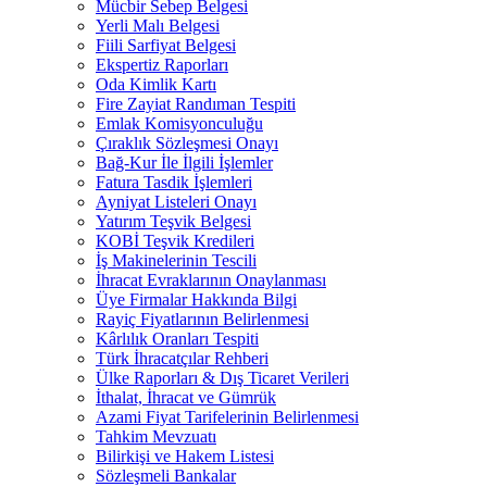
Mücbir Sebep Belgesi
Yerli Malı Belgesi
Fiili Sarfiyat Belgesi
Ekspertiz Raporları
Oda Kimlik Kartı
Fire Zayiat Randıman Tespiti
Emlak Komisyonculuğu
Çıraklık Sözleşmesi Onayı
Bağ-Kur İle İlgili İşlemler
Fatura Tasdik İşlemleri
Ayniyat Listeleri Onayı
Yatırım Teşvik Belgesi
KOBİ Teşvik Kredileri
İş Makinelerinin Tescili
İhracat Evraklarının Onaylanması
Üye Firmalar Hakkında Bilgi
Rayiç Fiyatlarının Belirlenmesi
Kârlılık Oranları Tespiti
Türk İhracatçılar Rehberi
Ülke Raporları & Dış Ticaret Verileri
İthalat, İhracat ve Gümrük
Azami Fiyat Tarifelerinin Belirlenmesi
Tahkim Mevzuatı
Bilirkişi ve Hakem Listesi
Sözleşmeli Bankalar