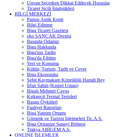
Unvan Seçerken Dikkat Edilecek Hususlar
Ticaret Sicili İstatistikleri
BİLGİ MERKEZİ
Parion Antik Kenti
Bilgi Edinme
Biga Ticaret Gazetesi
eko SANCAK Dergisi
Basında Odamız
Biga Hakkında
Biga'nın Tarihi
Biga'da Eğitim
Yeri ve Konumu
Kültür, Turizm, Tarih ve Çevre
Biga Ekonomisi
Şehit Kaymakam Köprülülü Hamdi Bey
İrfan Şahin (Kıspet Ustası)
Bigalı Mehmet Çavuş
Kırkgeçit Termal Tesisleri
Başarı Öyküleri
Faaliyet Raporları
Biga Yatırım Ortamı
Gümrük ve Turizm İşletmeleri Tic.A.Ş.
Biga Organize Sanayi Bölgesi
Trakya ABİGEM A.Ş.
ONLINE İŞLEMLER