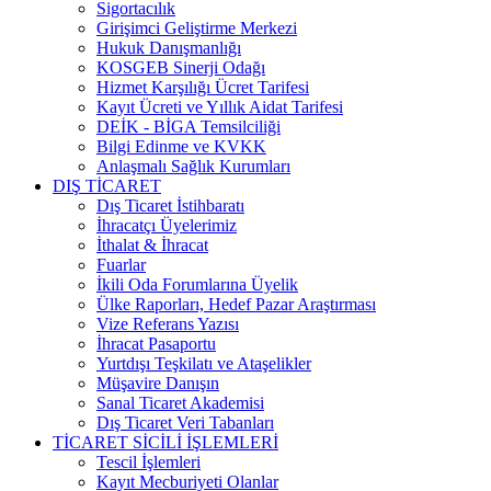
Sigortacılık
Girişimci Geliştirme Merkezi
Hukuk Danışmanlığı
KOSGEB Sinerji Odağı
Hizmet Karşılığı Ücret Tarifesi
Kayıt Ücreti ve Yıllık Aidat Tarifesi
DEİK - BİGA Temsilciliği
Bilgi Edinme ve KVKK
Anlaşmalı Sağlık Kurumları
DIŞ TİCARET
Dış Ticaret İstihbaratı
İhracatçı Üyelerimiz
İthalat & İhracat
Fuarlar
İkili Oda Forumlarına Üyelik
Ülke Raporları, Hedef Pazar Araştırması
Vize Referans Yazısı
İhracat Pasaportu
Yurtdışı Teşkilatı ve Ataşelikler
Müşavire Danışın
Sanal Ticaret Akademisi
Dış Ticaret Veri Tabanları
TİCARET SİCİLİ İŞLEMLERİ
Tescil İşlemleri
Kayıt Mecburiyeti Olanlar