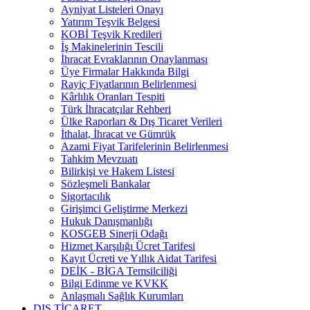
Ayniyat Listeleri Onayı
Yatırım Teşvik Belgesi
KOBİ Teşvik Kredileri
İş Makinelerinin Tescili
İhracat Evraklarının Onaylanması
Üye Firmalar Hakkında Bilgi
Rayiç Fiyatlarının Belirlenmesi
Kârlılık Oranları Tespiti
Türk İhracatçılar Rehberi
Ülke Raporları & Dış Ticaret Verileri
İthalat, İhracat ve Gümrük
Azami Fiyat Tarifelerinin Belirlenmesi
Tahkim Mevzuatı
Bilirkişi ve Hakem Listesi
Sözleşmeli Bankalar
Sigortacılık
Girişimci Geliştirme Merkezi
Hukuk Danışmanlığı
KOSGEB Sinerji Odağı
Hizmet Karşılığı Ücret Tarifesi
Kayıt Ücreti ve Yıllık Aidat Tarifesi
DEİK - BİGA Temsilciliği
Bilgi Edinme ve KVKK
Anlaşmalı Sağlık Kurumları
DIŞ TİCARET