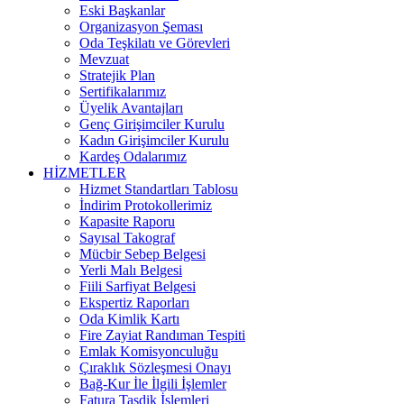
Eski Başkanlar
Organizasyon Şeması
Oda Teşkilatı ve Görevleri
Mevzuat
Stratejik Plan
Sertifikalarımız
Üyelik Avantajları
Genç Girişimciler Kurulu
Kadın Girişimciler Kurulu
Kardeş Odalarımız
HİZMETLER
Hizmet Standartları Tablosu
İndirim Protokollerimiz
Kapasite Raporu
Sayısal Takograf
Mücbir Sebep Belgesi
Yerli Malı Belgesi
Fiili Sarfiyat Belgesi
Ekspertiz Raporları
Oda Kimlik Kartı
Fire Zayiat Randıman Tespiti
Emlak Komisyonculuğu
Çıraklık Sözleşmesi Onayı
Bağ-Kur İle İlgili İşlemler
Fatura Tasdik İşlemleri