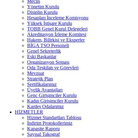
Meclis
Yönetim Kurulu
Disiplin Kurulu
Hesapları İnceleme Komisyonu
Yüksek İştişare Kurulu
TOBB Genel Kurul Delegeleri
Akreditasyon İzleme Komitesi
Hakem, Bilirkişi ve Eksperler
BİGA TSO Personeli
Genel Sekreterlik
Eski Başkanlar
Organizasyon Şeması
Oda Teşkilatı ve Görevleri
Mevzuat
Stratejik Plan
Sertifikalarımız
Üyelik Avantajları
Genç Girişimciler Kurulu
Kadın Girişimciler Kurulu
Kardeş Odalarımız
HİZMETLER
Hizmet Standartları Tablosu
İndirim Protokollerimiz
Kapasite Raporu
Sayısal Takograf