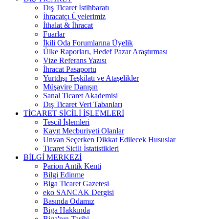
Dış Ticaret İstihbaratı
İhracatçı Üyelerimiz
İthalat & İhracat
Fuarlar
İkili Oda Forumlarına Üyelik
Ülke Raporları, Hedef Pazar Araştırması
Vize Referans Yazısı
İhracat Pasaportu
Yurtdışı Teşkilatı ve Ataşelikler
Müşavire Danışın
Sanal Ticaret Akademisi
Dış Ticaret Veri Tabanları
TİCARET SİCİLİ İŞLEMLERİ
Tescil İşlemleri
Kayıt Mecburiyeti Olanlar
Unvan Seçerken Dikkat Edilecek Hususlar
Ticaret Sicili İstatistikleri
BİLGİ MERKEZİ
Parion Antik Kenti
Bilgi Edinme
Biga Ticaret Gazetesi
eko SANCAK Dergisi
Basında Odamız
Biga Hakkında
Biga'nın Tarihi