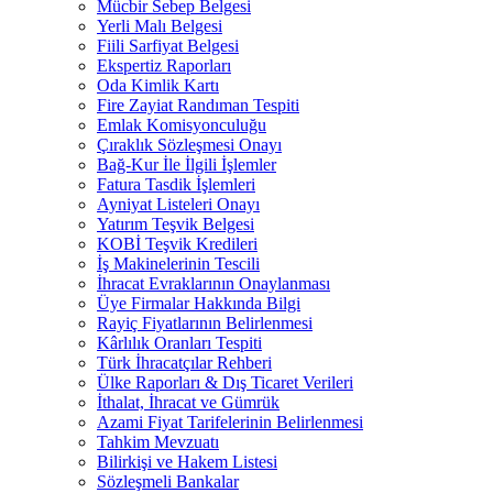
Mücbir Sebep Belgesi
Yerli Malı Belgesi
Fiili Sarfiyat Belgesi
Ekspertiz Raporları
Oda Kimlik Kartı
Fire Zayiat Randıman Tespiti
Emlak Komisyonculuğu
Çıraklık Sözleşmesi Onayı
Bağ-Kur İle İlgili İşlemler
Fatura Tasdik İşlemleri
Ayniyat Listeleri Onayı
Yatırım Teşvik Belgesi
KOBİ Teşvik Kredileri
İş Makinelerinin Tescili
İhracat Evraklarının Onaylanması
Üye Firmalar Hakkında Bilgi
Rayiç Fiyatlarının Belirlenmesi
Kârlılık Oranları Tespiti
Türk İhracatçılar Rehberi
Ülke Raporları & Dış Ticaret Verileri
İthalat, İhracat ve Gümrük
Azami Fiyat Tarifelerinin Belirlenmesi
Tahkim Mevzuatı
Bilirkişi ve Hakem Listesi
Sözleşmeli Bankalar