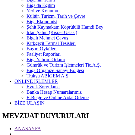
Biga'da Eğitim
Yeri ve Konumu
Kültür, Turizm, Tarih ve Çevre
Biga Ekonomisi
Şehit Kaymakam Köprülülü Hamdi Bey
İrfan Şahin (Kıspet Ustası)
Bigalı Mehmet Çavuş
Kırkgeçit Termal Tesisleri
Başarı Öyküleri
Faaliyet Raporları
Biga Yatırım Ortamı
Gümrük ve Turizm İşletmeleri Tic.A.Ş.
Biga Organize Sanayi Bölgesi
Trakya ABİGEM A.Ş.
ONLINE İŞLEMLER
Evrak Sorgulama
Banka Hesap Numaralarımız
E-Belge ve Online Aidat Ödeme
BİZE ULAŞIN
MEVZUAT DUYURULARI
ANASAYFA