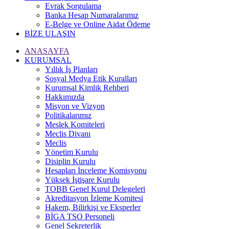
Evrak Sorgulama
Banka Hesap Numaralarımız
E-Belge ve Online Aidat Ödeme
BİZE ULAŞIN
ANASAYFA
KURUMSAL
Yıllık İş Planları
Sosyal Medya Etik Kuralları
Kurumsal Kimlik Rehberi
Hakkımızda
Misyon ve Vizyon
Politikalarımız
Meslek Komiteleri
Meclis Divanı
Meclis
Yönetim Kurulu
Disiplin Kurulu
Hesapları İnceleme Komisyonu
Yüksek İştişare Kurulu
TOBB Genel Kurul Delegeleri
Akreditasyon İzleme Komitesi
Hakem, Bilirkişi ve Eksperler
BİGA TSO Personeli
Genel Sekreterlik