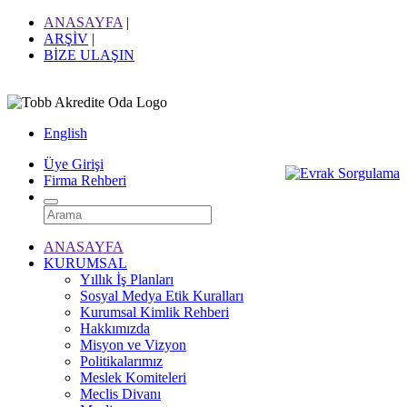
ANASAYFA
|
ARŞİV
|
BİZE ULAŞIN
English
Üye Girişi
Firma Rehberi
ANASAYFA
KURUMSAL
Yıllık İş Planları
Sosyal Medya Etik Kuralları
Kurumsal Kimlik Rehberi
Hakkımızda
Misyon ve Vizyon
Politikalarımız
Meslek Komiteleri
Meclis Divanı