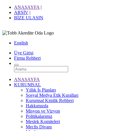
ANASAYFA
|
ARŞİV
|
BİZE ULAŞIN
English
Üye Girişi
Firma Rehberi
ANASAYFA
KURUMSAL
Yıllık İş Planları
Sosyal Medya Etik Kuralları
Kurumsal Kimlik Rehberi
Hakkımızda
Misyon ve Vizyon
Politikalarımız
Meslek Komiteleri
Meclis Divanı