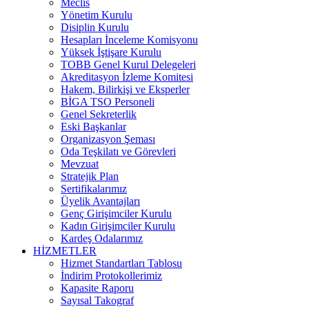
Meclis
Yönetim Kurulu
Disiplin Kurulu
Hesapları İnceleme Komisyonu
Yüksek İştişare Kurulu
TOBB Genel Kurul Delegeleri
Akreditasyon İzleme Komitesi
Hakem, Bilirkişi ve Eksperler
BİGA TSO Personeli
Genel Sekreterlik
Eski Başkanlar
Organizasyon Şeması
Oda Teşkilatı ve Görevleri
Mevzuat
Stratejik Plan
Sertifikalarımız
Üyelik Avantajları
Genç Girişimciler Kurulu
Kadın Girişimciler Kurulu
Kardeş Odalarımız
HİZMETLER
Hizmet Standartları Tablosu
İndirim Protokollerimiz
Kapasite Raporu
Sayısal Takograf