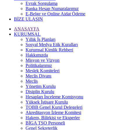
Evrak Sorgulama
Banka Hesap Numaralarımız
E-Belge ve Online Aidat Ödeme
BİZE ULAŞIN
ANASAYFA
KURUMSAL
Yıllık İş Planları
Sosyal Medya Etik Kuralları
Kurumsal Kimlik Rehberi
Hakkımızda
Misyon ve Vizyon
Politikalarımız
Meslek Komiteleri
Meclis Divanı
Meclis
Yönetim Kurulu
Disiplin Kurulu
Hesapları İnceleme Komisyonu
Yüksek İştişare Kurulu
TOBB Genel Kurul Delegeleri
Akreditasyon İzleme Komitesi
Hakem, Bilirkişi ve Eksperler
BİGA TSO Personeli
Genel Sekreterlik