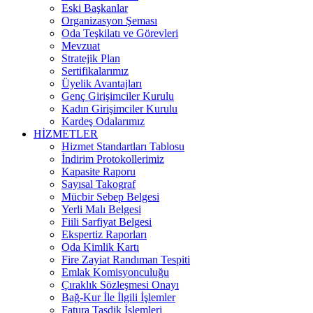
Eski Başkanlar
Organizasyon Şeması
Oda Teşkilatı ve Görevleri
Mevzuat
Stratejik Plan
Sertifikalarımız
Üyelik Avantajları
Genç Girişimciler Kurulu
Kadın Girişimciler Kurulu
Kardeş Odalarımız
HİZMETLER
Hizmet Standartları Tablosu
İndirim Protokollerimiz
Kapasite Raporu
Sayısal Takograf
Mücbir Sebep Belgesi
Yerli Malı Belgesi
Fiili Sarfiyat Belgesi
Ekspertiz Raporları
Oda Kimlik Kartı
Fire Zayiat Randıman Tespiti
Emlak Komisyonculuğu
Çıraklık Sözleşmesi Onayı
Bağ-Kur İle İlgili İşlemler
Fatura Tasdik İşlemleri