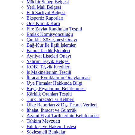
Mücbir Sebep Belgesi
Yerli Malı Belgesi
Fiili Sarfiyat Belgesi
Ekspertiz Raporları
Oda Kimlik Kartı
Fire Zayiat Randıman Tespiti
Emlak Komisyonculuğu
Çıraklık Sözleşmesi Onayı
Bağ-Kur İle İlgili İşlemler
Fatura Tasdik İşlemleri
Ayniyat Listeleri Onayı
Yatırım Teşvik Belgesi
KOBİ Teşvik Kredileri
İş Makinelerinin Tescili
İhracat Evraklarının Onaylanması
Üye Firmalar Hakkında Bilgi
Rayiç Fiyatlarının Belirlenmesi
Kârlılık Oranları Tespiti
Türk İhracatçılar Rehberi
Ülke Raporları & Dış Ticaret Verileri
İthalat, İhracat ve Gümrük
Azami Fiyat Tarifelerinin Belirlenmesi
Tahkim Mevzuatı
Bilirkişi ve Hakem Listesi
Sözleşmeli Bankalar