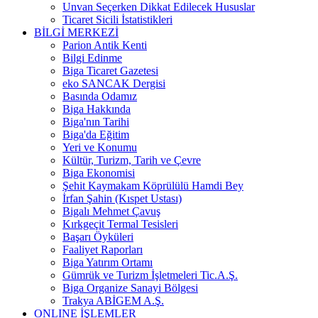
Unvan Seçerken Dikkat Edilecek Hususlar
Ticaret Sicili İstatistikleri
BİLGİ MERKEZİ
Parion Antik Kenti
Bilgi Edinme
Biga Ticaret Gazetesi
eko SANCAK Dergisi
Basında Odamız
Biga Hakkında
Biga'nın Tarihi
Biga'da Eğitim
Yeri ve Konumu
Kültür, Turizm, Tarih ve Çevre
Biga Ekonomisi
Şehit Kaymakam Köprülülü Hamdi Bey
İrfan Şahin (Kıspet Ustası)
Bigalı Mehmet Çavuş
Kırkgeçit Termal Tesisleri
Başarı Öyküleri
Faaliyet Raporları
Biga Yatırım Ortamı
Gümrük ve Turizm İşletmeleri Tic.A.Ş.
Biga Organize Sanayi Bölgesi
Trakya ABİGEM A.Ş.
ONLINE İŞLEMLER