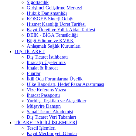
Sigortacılık
Girişimci Geliştirme Merkezi
Hukuk Danışmanlığı
KOSGEB Sinerji Odağı
Hizmet Karşılığı Ücret Tarifesi
Kayıt Ücreti ve Yıllık Aidat Tarifesi
DEİK - BİGA Temsilciliği
Bilgi Edinme ve KVKK
Anlaşmalı Sağlık Kurumları
DIŞ TİCARET
Dış Ticaret İstihbaratı
İhracatçı Üyelerimiz
İthalat & İhracat
Fuarlar
İkili Oda Forumlarına Üyelik
Ülke Raporları, Hedef Pazar Araştırması
Vize Referans Yazısı
İhracat Pasaportu
Yurtdışı Teşkilatı ve Ataşelikler
Müşavire Danışın
Sanal Ticaret Akademisi
Dış Ticaret Veri Tabanları
TİCARET SİCİLİ İŞLEMLERİ
Tescil İşlemleri
Kayıt Mecburiyeti Olanlar