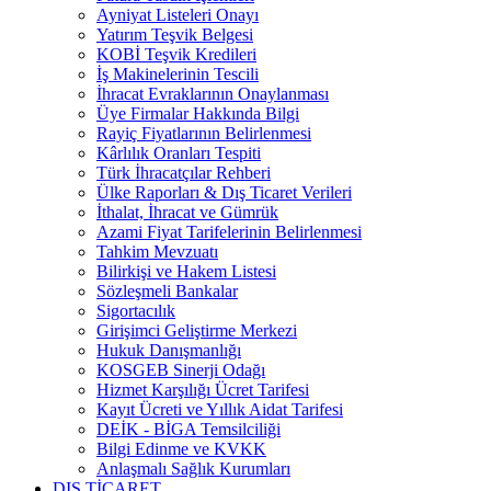
Ayniyat Listeleri Onayı
Yatırım Teşvik Belgesi
KOBİ Teşvik Kredileri
İş Makinelerinin Tescili
İhracat Evraklarının Onaylanması
Üye Firmalar Hakkında Bilgi
Rayiç Fiyatlarının Belirlenmesi
Kârlılık Oranları Tespiti
Türk İhracatçılar Rehberi
Ülke Raporları & Dış Ticaret Verileri
İthalat, İhracat ve Gümrük
Azami Fiyat Tarifelerinin Belirlenmesi
Tahkim Mevzuatı
Bilirkişi ve Hakem Listesi
Sözleşmeli Bankalar
Sigortacılık
Girişimci Geliştirme Merkezi
Hukuk Danışmanlığı
KOSGEB Sinerji Odağı
Hizmet Karşılığı Ücret Tarifesi
Kayıt Ücreti ve Yıllık Aidat Tarifesi
DEİK - BİGA Temsilciliği
Bilgi Edinme ve KVKK
Anlaşmalı Sağlık Kurumları
DIŞ TİCARET