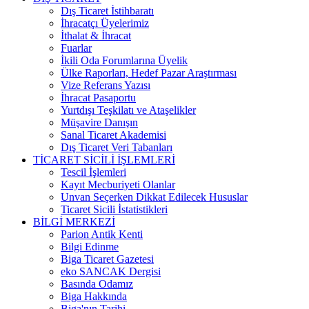
Dış Ticaret İstihbaratı
İhracatçı Üyelerimiz
İthalat & İhracat
Fuarlar
İkili Oda Forumlarına Üyelik
Ülke Raporları, Hedef Pazar Araştırması
Vize Referans Yazısı
İhracat Pasaportu
Yurtdışı Teşkilatı ve Ataşelikler
Müşavire Danışın
Sanal Ticaret Akademisi
Dış Ticaret Veri Tabanları
TİCARET SİCİLİ İŞLEMLERİ
Tescil İşlemleri
Kayıt Mecburiyeti Olanlar
Unvan Seçerken Dikkat Edilecek Hususlar
Ticaret Sicili İstatistikleri
BİLGİ MERKEZİ
Parion Antik Kenti
Bilgi Edinme
Biga Ticaret Gazetesi
eko SANCAK Dergisi
Basında Odamız
Biga Hakkında
Biga'nın Tarihi