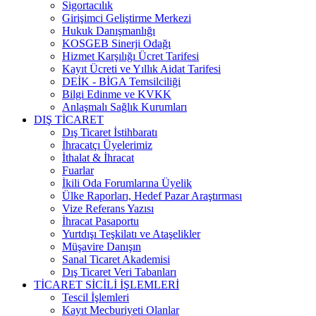
Sigortacılık
Girişimci Geliştirme Merkezi
Hukuk Danışmanlığı
KOSGEB Sinerji Odağı
Hizmet Karşılığı Ücret Tarifesi
Kayıt Ücreti ve Yıllık Aidat Tarifesi
DEİK - BİGA Temsilciliği
Bilgi Edinme ve KVKK
Anlaşmalı Sağlık Kurumları
DIŞ TİCARET
Dış Ticaret İstihbaratı
İhracatçı Üyelerimiz
İthalat & İhracat
Fuarlar
İkili Oda Forumlarına Üyelik
Ülke Raporları, Hedef Pazar Araştırması
Vize Referans Yazısı
İhracat Pasaportu
Yurtdışı Teşkilatı ve Ataşelikler
Müşavire Danışın
Sanal Ticaret Akademisi
Dış Ticaret Veri Tabanları
TİCARET SİCİLİ İŞLEMLERİ
Tescil İşlemleri
Kayıt Mecburiyeti Olanlar