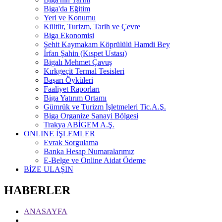
Biga'da Eğitim
Yeri ve Konumu
Kültür, Turizm, Tarih ve Çevre
Biga Ekonomisi
Şehit Kaymakam Köprülülü Hamdi Bey
İrfan Şahin (Kıspet Ustası)
Bigalı Mehmet Çavuş
Kırkgeçit Termal Tesisleri
Başarı Öyküleri
Faaliyet Raporları
Biga Yatırım Ortamı
Gümrük ve Turizm İşletmeleri Tic.A.Ş.
Biga Organize Sanayi Bölgesi
Trakya ABİGEM A.Ş.
ONLINE İŞLEMLER
Evrak Sorgulama
Banka Hesap Numaralarımız
E-Belge ve Online Aidat Ödeme
BİZE ULAŞIN
HABERLER
ANASAYFA