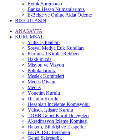
Evrak Sorgulama
Banka Hesap Numaralarımız
E-Belge ve Online Aidat Ödeme
BİZE ULAŞIN
ANASAYFA
KURUMSAL
Yıllık İş Planları
Sosyal Medya Etik Kuralları
Kurumsal Kimlik Rehberi
Hakkımızda
Misyon ve Vizyon
Politikalarımız
Meslek Komiteleri
Meclis Divanı
Meclis
Yönetim Kurulu
Disiplin Kurulu
Hesapları İnceleme Komisyonu
Yüksek İştişare Kurulu
TOBB Genel Kurul Delegeleri
Akreditasyon İzleme Komitesi
Hakem, Bilirkişi ve Eksperler
BİGA TSO Personeli
Genel Sekreterlik