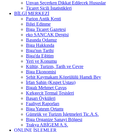
Unvan Seçerken Dikkat Edilecek Hususlar
Ticaret Sicili İstatistikleri
BİLGİ MERKEZİ
Parion Antik Kenti
Bilgi Edinme
Biga Ticaret Gazetesi
eko SANCAK Dergisi
Basında Odamız
Biga Hakkında
Biga'nın Tarihi
Biga'da Eğitim
Yeri ve Konumu
Kültür, Turizm, Tarih ve Çevre
Biga Ekonomisi
Şehit Kaymakam Köprülülü Hamdi Bey
İrfan Şahin (Kıspet Ustası)
Bigalı Mehmet Çavuş
Kırkgeçit Termal Tesisleri
Başarı Öyküleri
Faaliyet Raporları
Biga Yatırım Ortamı
Gümrük ve Turizm İşletmeleri Tic.A.Ş.
Biga Organize Sanayi Bölgesi
Trakya ABİGEM A.Ş.
ONLINE İŞLEMLER