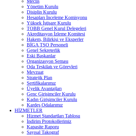
Meclis
Yönetim Kurulu
Disiplin Kurulu
Hesapları İnceleme Komisyonu
Yüksek İştişare Kurulu
TOBB Genel Kurul Delegeleri
Akreditasyon İzleme Komitesi
Hakem, Bilirkişi ve Eksperler
BİGA TSO Personeli
Genel Sekreterlik
Eski Başkanlar
Organizasyon Şeması
Oda Teşkilatı ve Görevleri
Mevzuat
Stratejik Plan
Sertifikalarımız
Üyelik Avantajları
Genç Girişimciler Kurulu
Kadın Girişimciler Kurulu
Kardeş Odalarımız
HİZMETLER
Hizmet Standartları Tablosu
İndirim Protokollerimiz
Kapasite Raporu
Sayısal Takograf