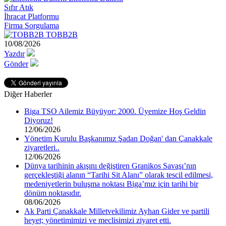
Sıfır Atık
İhracat Platformu
Firma Sorgulama
TOBB2B
10/08/2026
Yazdır
Gönder
Diğer Haberler
Biga TSO Ailemiz Büyüyor: 2000. Üyemize Hoş Geldin
Diyoruz!
12/06/2026
Yönetim Kurulu Başkanımız Şadan Doğan' dan Çanakkale
ziyaretleri..
12/06/2026
Dünya tarihinin akışını değiştiren Granikos Savaşı’nın
gerçekleştiği alanın “Tarihi Sit Alanı” olarak tescil edilmesi,
medeniyetlerin buluşma noktası Biga’mız için tarihi bir
dönüm noktasıdır.
08/06/2026
Ak Parti Çanakkale Milletvekilimiz Ayhan Gider ve partili
heyet; yönetimimizi ve meclisimizi ziyaret etti.