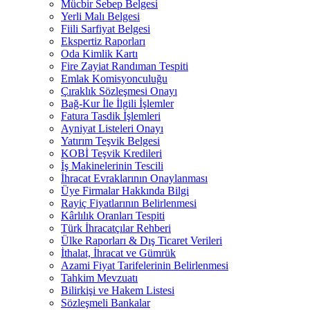
Mücbir Sebep Belgesi
Yerli Malı Belgesi
Fiili Sarfiyat Belgesi
Ekspertiz Raporları
Oda Kimlik Kartı
Fire Zayiat Randıman Tespiti
Emlak Komisyonculuğu
Çıraklık Sözleşmesi Onayı
Bağ-Kur İle İlgili İşlemler
Fatura Tasdik İşlemleri
Ayniyat Listeleri Onayı
Yatırım Teşvik Belgesi
KOBİ Teşvik Kredileri
İş Makinelerinin Tescili
İhracat Evraklarının Onaylanması
Üye Firmalar Hakkında Bilgi
Rayiç Fiyatlarının Belirlenmesi
Kârlılık Oranları Tespiti
Türk İhracatçılar Rehberi
Ülke Raporları & Dış Ticaret Verileri
İthalat, İhracat ve Gümrük
Azami Fiyat Tarifelerinin Belirlenmesi
Tahkim Mevzuatı
Bilirkişi ve Hakem Listesi
Sözleşmeli Bankalar