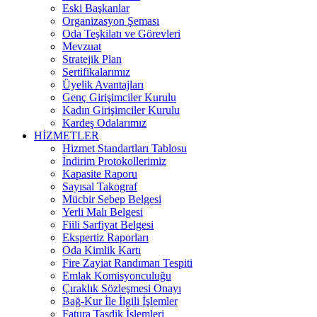
Eski Başkanlar
Organizasyon Şeması
Oda Teşkilatı ve Görevleri
Mevzuat
Stratejik Plan
Sertifikalarımız
Üyelik Avantajları
Genç Girişimciler Kurulu
Kadın Girişimciler Kurulu
Kardeş Odalarımız
HİZMETLER
Hizmet Standartları Tablosu
İndirim Protokollerimiz
Kapasite Raporu
Sayısal Takograf
Mücbir Sebep Belgesi
Yerli Malı Belgesi
Fiili Sarfiyat Belgesi
Ekspertiz Raporları
Oda Kimlik Kartı
Fire Zayiat Randıman Tespiti
Emlak Komisyonculuğu
Çıraklık Sözleşmesi Onayı
Bağ-Kur İle İlgili İşlemler
Fatura Tasdik İşlemleri