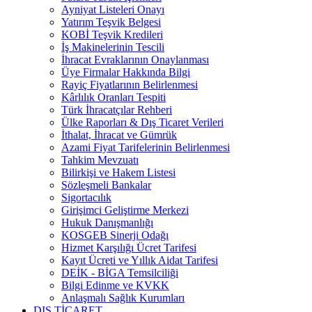
Ayniyat Listeleri Onayı
Yatırım Teşvik Belgesi
KOBİ Teşvik Kredileri
İş Makinelerinin Tescili
İhracat Evraklarının Onaylanması
Üye Firmalar Hakkında Bilgi
Rayiç Fiyatlarının Belirlenmesi
Kârlılık Oranları Tespiti
Türk İhracatçılar Rehberi
Ülke Raporları & Dış Ticaret Verileri
İthalat, İhracat ve Gümrük
Azami Fiyat Tarifelerinin Belirlenmesi
Tahkim Mevzuatı
Bilirkişi ve Hakem Listesi
Sözleşmeli Bankalar
Sigortacılık
Girişimci Geliştirme Merkezi
Hukuk Danışmanlığı
KOSGEB Sinerji Odağı
Hizmet Karşılığı Ücret Tarifesi
Kayıt Ücreti ve Yıllık Aidat Tarifesi
DEİK - BİGA Temsilciliği
Bilgi Edinme ve KVKK
Anlaşmalı Sağlık Kurumları
DIŞ TİCARET