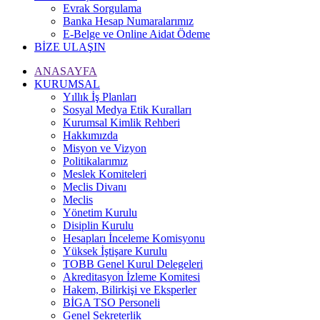
Evrak Sorgulama
Banka Hesap Numaralarımız
E-Belge ve Online Aidat Ödeme
BİZE ULAŞIN
ANASAYFA
KURUMSAL
Yıllık İş Planları
Sosyal Medya Etik Kuralları
Kurumsal Kimlik Rehberi
Hakkımızda
Misyon ve Vizyon
Politikalarımız
Meslek Komiteleri
Meclis Divanı
Meclis
Yönetim Kurulu
Disiplin Kurulu
Hesapları İnceleme Komisyonu
Yüksek İştişare Kurulu
TOBB Genel Kurul Delegeleri
Akreditasyon İzleme Komitesi
Hakem, Bilirkişi ve Eksperler
BİGA TSO Personeli
Genel Sekreterlik