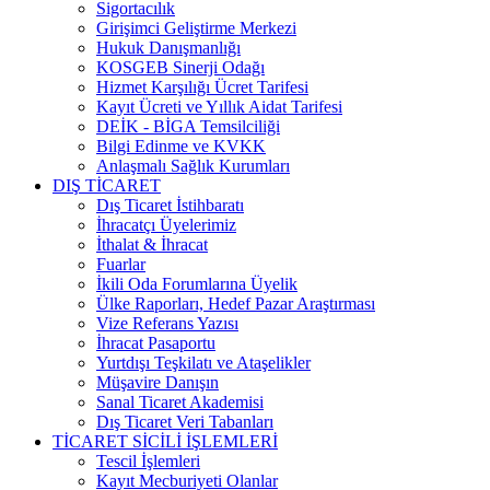
Sigortacılık
Girişimci Geliştirme Merkezi
Hukuk Danışmanlığı
KOSGEB Sinerji Odağı
Hizmet Karşılığı Ücret Tarifesi
Kayıt Ücreti ve Yıllık Aidat Tarifesi
DEİK - BİGA Temsilciliği
Bilgi Edinme ve KVKK
Anlaşmalı Sağlık Kurumları
DIŞ TİCARET
Dış Ticaret İstihbaratı
İhracatçı Üyelerimiz
İthalat & İhracat
Fuarlar
İkili Oda Forumlarına Üyelik
Ülke Raporları, Hedef Pazar Araştırması
Vize Referans Yazısı
İhracat Pasaportu
Yurtdışı Teşkilatı ve Ataşelikler
Müşavire Danışın
Sanal Ticaret Akademisi
Dış Ticaret Veri Tabanları
TİCARET SİCİLİ İŞLEMLERİ
Tescil İşlemleri
Kayıt Mecburiyeti Olanlar