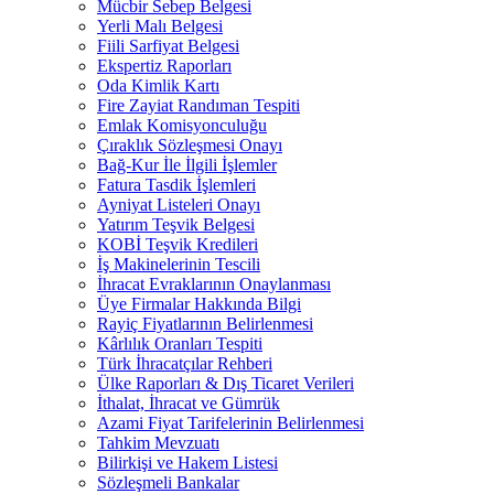
Mücbir Sebep Belgesi
Yerli Malı Belgesi
Fiili Sarfiyat Belgesi
Ekspertiz Raporları
Oda Kimlik Kartı
Fire Zayiat Randıman Tespiti
Emlak Komisyonculuğu
Çıraklık Sözleşmesi Onayı
Bağ-Kur İle İlgili İşlemler
Fatura Tasdik İşlemleri
Ayniyat Listeleri Onayı
Yatırım Teşvik Belgesi
KOBİ Teşvik Kredileri
İş Makinelerinin Tescili
İhracat Evraklarının Onaylanması
Üye Firmalar Hakkında Bilgi
Rayiç Fiyatlarının Belirlenmesi
Kârlılık Oranları Tespiti
Türk İhracatçılar Rehberi
Ülke Raporları & Dış Ticaret Verileri
İthalat, İhracat ve Gümrük
Azami Fiyat Tarifelerinin Belirlenmesi
Tahkim Mevzuatı
Bilirkişi ve Hakem Listesi
Sözleşmeli Bankalar