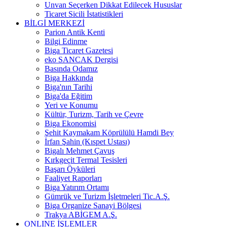
Unvan Seçerken Dikkat Edilecek Hususlar
Ticaret Sicili İstatistikleri
BİLGİ MERKEZİ
Parion Antik Kenti
Bilgi Edinme
Biga Ticaret Gazetesi
eko SANCAK Dergisi
Basında Odamız
Biga Hakkında
Biga'nın Tarihi
Biga'da Eğitim
Yeri ve Konumu
Kültür, Turizm, Tarih ve Çevre
Biga Ekonomisi
Şehit Kaymakam Köprülülü Hamdi Bey
İrfan Şahin (Kıspet Ustası)
Bigalı Mehmet Çavuş
Kırkgeçit Termal Tesisleri
Başarı Öyküleri
Faaliyet Raporları
Biga Yatırım Ortamı
Gümrük ve Turizm İşletmeleri Tic.A.Ş.
Biga Organize Sanayi Bölgesi
Trakya ABİGEM A.Ş.
ONLINE İŞLEMLER