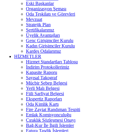
Eski Başkanlar
Organizasyon Şeması
Oda Teşkilatı ve Görevleri
Mevzuat
Stratejik Plan
Sertifikalarımız
Üyelik Avantajları
Genç Girişimciler Kurulu
Kadın Girişimciler Kurulu
Kardeş Odalarımız
HİZMETLER
Hizmet Standartları Tablosu
İndirim Protokollerimiz
Kapasite Raporu
Sayısal Takograf
Mücbir Sebep Belgesi
Yerli Malı Belgesi
Fiili Sarfiyat Belgesi
Ekspertiz Raporları
Oda Kimlik Kartı
Fire Zayiat Randıman Tespiti
Emlak Komisyonculuğu
Çıraklık Sözleşmesi Onayı
Bağ-Kur İle İlgili İşlemler
Fatura Tasdik İşlemleri