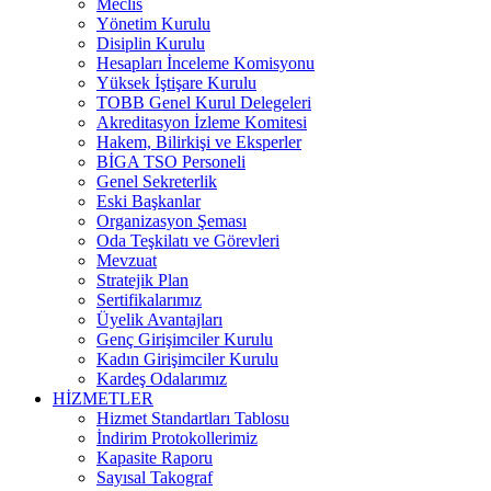
Meclis
Yönetim Kurulu
Disiplin Kurulu
Hesapları İnceleme Komisyonu
Yüksek İştişare Kurulu
TOBB Genel Kurul Delegeleri
Akreditasyon İzleme Komitesi
Hakem, Bilirkişi ve Eksperler
BİGA TSO Personeli
Genel Sekreterlik
Eski Başkanlar
Organizasyon Şeması
Oda Teşkilatı ve Görevleri
Mevzuat
Stratejik Plan
Sertifikalarımız
Üyelik Avantajları
Genç Girişimciler Kurulu
Kadın Girişimciler Kurulu
Kardeş Odalarımız
HİZMETLER
Hizmet Standartları Tablosu
İndirim Protokollerimiz
Kapasite Raporu
Sayısal Takograf