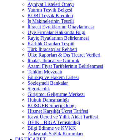
Ayniyat Listeleri Onayı
Yatırım Teşvik Belgesi
KOBİ Teşvik Kredileri
İş Makinelerinin Tescili
İhracat Evraklarının Onaylanması
Üye Firmalar Hakkında Bilgi
Rayiç Fiyatlarının Belirlenmesi
Kârlılık Oranları Tespiti
Türk İhracatçılar Rehberi
Ülke Raporları & Dış Ticaret Verileri
İthalat, İhracat ve Gümrük
Azami Fiyat Tarifelerinin Belirlenmesi
Tahkim Mevzuatı
Bilirkişi ve Hakem Listesi
Sözleşmeli Bankalar
Sigortacılık
Girişimci Geliştirme Merkezi
Hukuk Danışmanlığı
KOSGEB Sinerji Odağı
Hizmet Karşılığı Ücret Tarifesi
Kayıt Ücreti ve Yıllık Aidat Tarifesi
DEİK - BİGA Temsilciliği
Bilgi Edinme ve KVKK
Anlaşmalı Sağlık Kurumları
DIŞ TİCARET