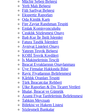
Mücbir Sebep Belgesi
Yerli Malı Belgesi
Fiili Sarfiyat Belgesi
Ekspertiz Raporları
Oda Kimlik Kartı
Fire Zayiat Randıman Tespiti
Emlak Komisyonculuğu
Çıraklık Sözleşmesi Onayı
Bağ-Kur İle İlgili İşlemler
Fatura Tasdik İşlemleri
Ayniyat Listeleri Onayı
Yatırım Teşvik Belgesi
KOBİ Teşvik Kredileri
İş Makinelerinin Tescili
İhracat Evraklarının Onaylanması
Üye Firmalar Hakkında Bilgi
Rayiç Fiyatlarının Belirlenmesi
Kârlılık Oranları Tespiti
Türk İhracatçılar Rehberi
Ülke Raporları & Dış Ticaret Verileri
İthalat, İhracat ve Gümrük
Azami Fiyat Tarifelerinin Belirlenmesi
Tahkim Mevzuatı
Bilirkişi ve Hakem Listesi
Sözleşmeli Bankalar