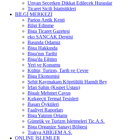
Unvan Seçerken Dikkat Edilecek Hususlar
Ticaret Sicili İstatistikleri
BİLGİ MERKEZİ
Parion Antik Kenti
Bilgi Edinme
Biga Ticaret Gazetesi
eko SANCAK Dergisi
Basında Odamız
Biga Hakkında
Biga'nın Tarihi
Biga'da Eğitim
Yeri ve Konumu
Kültür, Turizm, Tarih ve Çevre
Biga Ekonomisi
Şehit Kaymakam Köprülülü Hamdi Bey
İrfan Şahin (Kıspet Ustası)
Bigalı Mehmet Çavuş
Kırkgeçit Termal Tesisleri
Başarı Öyküleri
Faaliyet Raporları
Biga Yatırım Ortamı
Gümrük ve Turizm İşletmeleri Tic.A.Ş.
Biga Organize Sanayi Bölgesi
Trakya ABİGEM A.Ş.
ONLINE İŞLEMLER