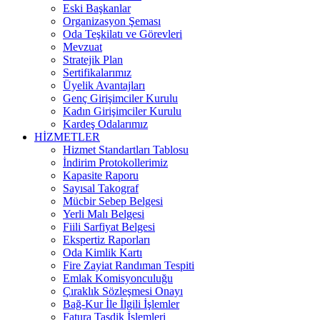
Eski Başkanlar
Organizasyon Şeması
Oda Teşkilatı ve Görevleri
Mevzuat
Stratejik Plan
Sertifikalarımız
Üyelik Avantajları
Genç Girişimciler Kurulu
Kadın Girişimciler Kurulu
Kardeş Odalarımız
HİZMETLER
Hizmet Standartları Tablosu
İndirim Protokollerimiz
Kapasite Raporu
Sayısal Takograf
Mücbir Sebep Belgesi
Yerli Malı Belgesi
Fiili Sarfiyat Belgesi
Ekspertiz Raporları
Oda Kimlik Kartı
Fire Zayiat Randıman Tespiti
Emlak Komisyonculuğu
Çıraklık Sözleşmesi Onayı
Bağ-Kur İle İlgili İşlemler
Fatura Tasdik İşlemleri