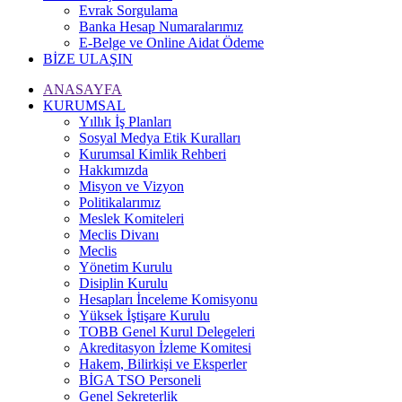
Evrak Sorgulama
Banka Hesap Numaralarımız
E-Belge ve Online Aidat Ödeme
BİZE ULAŞIN
ANASAYFA
KURUMSAL
Yıllık İş Planları
Sosyal Medya Etik Kuralları
Kurumsal Kimlik Rehberi
Hakkımızda
Misyon ve Vizyon
Politikalarımız
Meslek Komiteleri
Meclis Divanı
Meclis
Yönetim Kurulu
Disiplin Kurulu
Hesapları İnceleme Komisyonu
Yüksek İştişare Kurulu
TOBB Genel Kurul Delegeleri
Akreditasyon İzleme Komitesi
Hakem, Bilirkişi ve Eksperler
BİGA TSO Personeli
Genel Sekreterlik