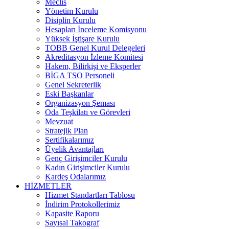
Meclis
Yönetim Kurulu
Disiplin Kurulu
Hesapları İnceleme Komisyonu
Yüksek İştişare Kurulu
TOBB Genel Kurul Delegeleri
Akreditasyon İzleme Komitesi
Hakem, Bilirkişi ve Eksperler
BİGA TSO Personeli
Genel Sekreterlik
Eski Başkanlar
Organizasyon Şeması
Oda Teşkilatı ve Görevleri
Mevzuat
Stratejik Plan
Sertifikalarımız
Üyelik Avantajları
Genç Girişimciler Kurulu
Kadın Girişimciler Kurulu
Kardeş Odalarımız
HİZMETLER
Hizmet Standartları Tablosu
İndirim Protokollerimiz
Kapasite Raporu
Sayısal Takograf