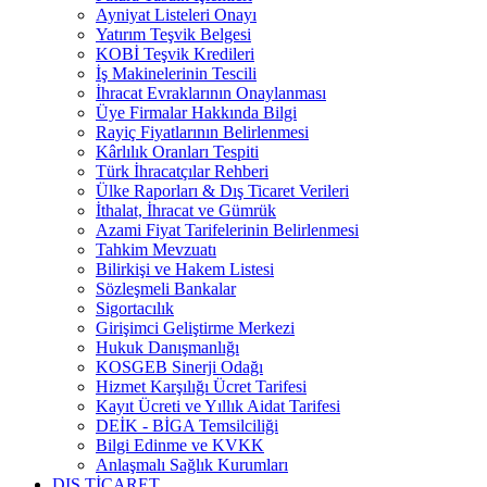
Ayniyat Listeleri Onayı
Yatırım Teşvik Belgesi
KOBİ Teşvik Kredileri
İş Makinelerinin Tescili
İhracat Evraklarının Onaylanması
Üye Firmalar Hakkında Bilgi
Rayiç Fiyatlarının Belirlenmesi
Kârlılık Oranları Tespiti
Türk İhracatçılar Rehberi
Ülke Raporları & Dış Ticaret Verileri
İthalat, İhracat ve Gümrük
Azami Fiyat Tarifelerinin Belirlenmesi
Tahkim Mevzuatı
Bilirkişi ve Hakem Listesi
Sözleşmeli Bankalar
Sigortacılık
Girişimci Geliştirme Merkezi
Hukuk Danışmanlığı
KOSGEB Sinerji Odağı
Hizmet Karşılığı Ücret Tarifesi
Kayıt Ücreti ve Yıllık Aidat Tarifesi
DEİK - BİGA Temsilciliği
Bilgi Edinme ve KVKK
Anlaşmalı Sağlık Kurumları
DIŞ TİCARET