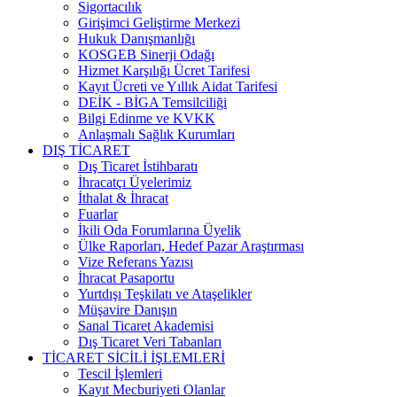
Sigortacılık
Girişimci Geliştirme Merkezi
Hukuk Danışmanlığı
KOSGEB Sinerji Odağı
Hizmet Karşılığı Ücret Tarifesi
Kayıt Ücreti ve Yıllık Aidat Tarifesi
DEİK - BİGA Temsilciliği
Bilgi Edinme ve KVKK
Anlaşmalı Sağlık Kurumları
DIŞ TİCARET
Dış Ticaret İstihbaratı
İhracatçı Üyelerimiz
İthalat & İhracat
Fuarlar
İkili Oda Forumlarına Üyelik
Ülke Raporları, Hedef Pazar Araştırması
Vize Referans Yazısı
İhracat Pasaportu
Yurtdışı Teşkilatı ve Ataşelikler
Müşavire Danışın
Sanal Ticaret Akademisi
Dış Ticaret Veri Tabanları
TİCARET SİCİLİ İŞLEMLERİ
Tescil İşlemleri
Kayıt Mecburiyeti Olanlar