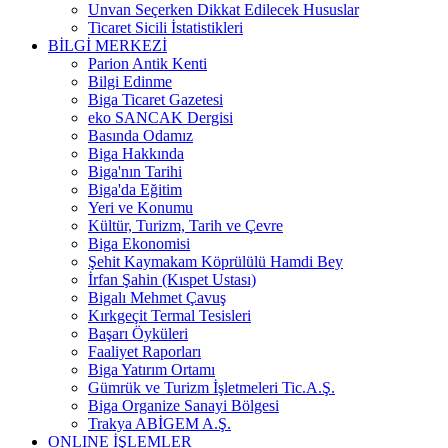
Unvan Seçerken Dikkat Edilecek Hususlar
Ticaret Sicili İstatistikleri
BİLGİ MERKEZİ
Parion Antik Kenti
Bilgi Edinme
Biga Ticaret Gazetesi
eko SANCAK Dergisi
Basında Odamız
Biga Hakkında
Biga'nın Tarihi
Biga'da Eğitim
Yeri ve Konumu
Kültür, Turizm, Tarih ve Çevre
Biga Ekonomisi
Şehit Kaymakam Köprülülü Hamdi Bey
İrfan Şahin (Kıspet Ustası)
Bigalı Mehmet Çavuş
Kırkgeçit Termal Tesisleri
Başarı Öyküleri
Faaliyet Raporları
Biga Yatırım Ortamı
Gümrük ve Turizm İşletmeleri Tic.A.Ş.
Biga Organize Sanayi Bölgesi
Trakya ABİGEM A.Ş.
ONLINE İŞLEMLER