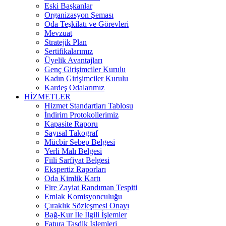
Eski Başkanlar
Organizasyon Şeması
Oda Teşkilatı ve Görevleri
Mevzuat
Stratejik Plan
Sertifikalarımız
Üyelik Avantajları
Genç Girişimciler Kurulu
Kadın Girişimciler Kurulu
Kardeş Odalarımız
HİZMETLER
Hizmet Standartları Tablosu
İndirim Protokollerimiz
Kapasite Raporu
Sayısal Takograf
Mücbir Sebep Belgesi
Yerli Malı Belgesi
Fiili Sarfiyat Belgesi
Ekspertiz Raporları
Oda Kimlik Kartı
Fire Zayiat Randıman Tespiti
Emlak Komisyonculuğu
Çıraklık Sözleşmesi Onayı
Bağ-Kur İle İlgili İşlemler
Fatura Tasdik İşlemleri