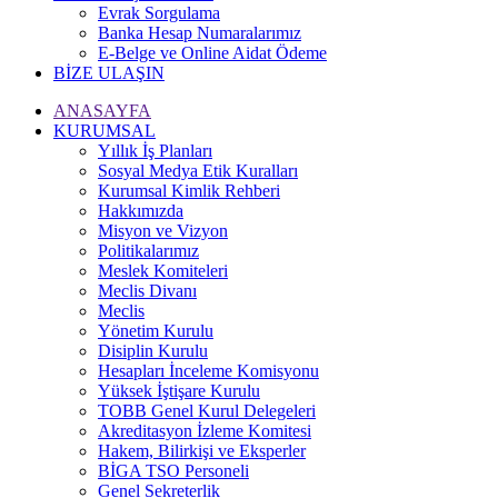
Evrak Sorgulama
Banka Hesap Numaralarımız
E-Belge ve Online Aidat Ödeme
BİZE ULAŞIN
ANASAYFA
KURUMSAL
Yıllık İş Planları
Sosyal Medya Etik Kuralları
Kurumsal Kimlik Rehberi
Hakkımızda
Misyon ve Vizyon
Politikalarımız
Meslek Komiteleri
Meclis Divanı
Meclis
Yönetim Kurulu
Disiplin Kurulu
Hesapları İnceleme Komisyonu
Yüksek İştişare Kurulu
TOBB Genel Kurul Delegeleri
Akreditasyon İzleme Komitesi
Hakem, Bilirkişi ve Eksperler
BİGA TSO Personeli
Genel Sekreterlik