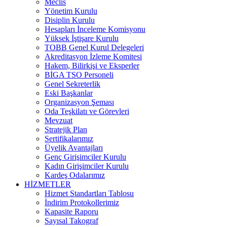
Meclis
Yönetim Kurulu
Disiplin Kurulu
Hesapları İnceleme Komisyonu
Yüksek İştişare Kurulu
TOBB Genel Kurul Delegeleri
Akreditasyon İzleme Komitesi
Hakem, Bilirkişi ve Eksperler
BİGA TSO Personeli
Genel Sekreterlik
Eski Başkanlar
Organizasyon Şeması
Oda Teşkilatı ve Görevleri
Mevzuat
Stratejik Plan
Sertifikalarımız
Üyelik Avantajları
Genç Girişimciler Kurulu
Kadın Girişimciler Kurulu
Kardeş Odalarımız
HİZMETLER
Hizmet Standartları Tablosu
İndirim Protokollerimiz
Kapasite Raporu
Sayısal Takograf