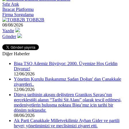
Sıfır Atık
İhracat Platformu
Firma Sorgulama
TOBB2B
08/08/2026
Yazdır
Gönder
Diğer Haberler
Biga TSO Ailemiz Büyüyor: 2000. Üyemize Hoş Geldin
Diyoruz!
12/06/2026
Yönetim Kurulu Başkanımız Şadan Doğan' dan Çanakkale
ziyaretleri..
12/06/2026
Dünya tarihinin akışını değiştiren Granikos Savaşı’nın
gerçekleştiği alanın “Tarihi Sit Alanı” olarak tescil edilmesi,
medeniyetlerin buluşma noktası Biga’mız için tarihi bir
dönüm noktasıdır.
08/06/2026
Ak Parti Çanakkale Milletvekilimiz Ayhan Gider ve partili
heyet; yönetimimizi ve meclisimizi ziyaret etti.