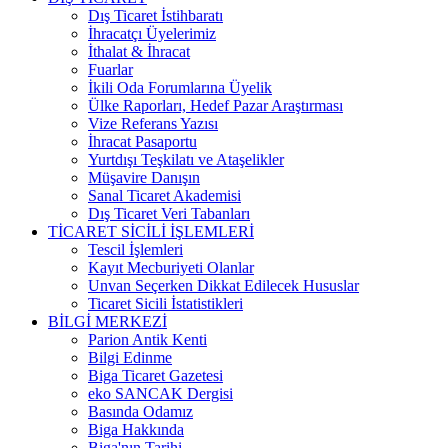
Dış Ticaret İstihbaratı
İhracatçı Üyelerimiz
İthalat & İhracat
Fuarlar
İkili Oda Forumlarına Üyelik
Ülke Raporları, Hedef Pazar Araştırması
Vize Referans Yazısı
İhracat Pasaportu
Yurtdışı Teşkilatı ve Ataşelikler
Müşavire Danışın
Sanal Ticaret Akademisi
Dış Ticaret Veri Tabanları
TİCARET SİCİLİ İŞLEMLERİ
Tescil İşlemleri
Kayıt Mecburiyeti Olanlar
Unvan Seçerken Dikkat Edilecek Hususlar
Ticaret Sicili İstatistikleri
BİLGİ MERKEZİ
Parion Antik Kenti
Bilgi Edinme
Biga Ticaret Gazetesi
eko SANCAK Dergisi
Basında Odamız
Biga Hakkında
Biga'nın Tarihi