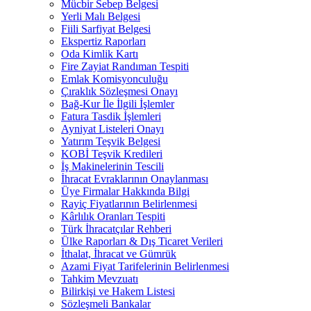
Mücbir Sebep Belgesi
Yerli Malı Belgesi
Fiili Sarfiyat Belgesi
Ekspertiz Raporları
Oda Kimlik Kartı
Fire Zayiat Randıman Tespiti
Emlak Komisyonculuğu
Çıraklık Sözleşmesi Onayı
Bağ-Kur İle İlgili İşlemler
Fatura Tasdik İşlemleri
Ayniyat Listeleri Onayı
Yatırım Teşvik Belgesi
KOBİ Teşvik Kredileri
İş Makinelerinin Tescili
İhracat Evraklarının Onaylanması
Üye Firmalar Hakkında Bilgi
Rayiç Fiyatlarının Belirlenmesi
Kârlılık Oranları Tespiti
Türk İhracatçılar Rehberi
Ülke Raporları & Dış Ticaret Verileri
İthalat, İhracat ve Gümrük
Azami Fiyat Tarifelerinin Belirlenmesi
Tahkim Mevzuatı
Bilirkişi ve Hakem Listesi
Sözleşmeli Bankalar