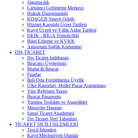
Sigortacılık
Girişimci Geliştirme Merkezi
Hukuk Danışmanlığı
KOSGEB Sinerji Odağı
Hizmet Karşılığı Ücret Tarifesi
Kayıt Ücreti ve Yıllık Aidat Tarifesi
DEİK - BİGA Temsilciliği
Bilgi Edinme ve KVKK
Anlaşmalı Sağlık Kurumları
DIŞ TİCARET
Dış Ticaret İstihbaratı
İhracatçı Üyelerimiz
İthalat & İhracat
Fuarlar
İkili Oda Forumlarına Üyelik
Ülke Raporları, Hedef Pazar Araştırması
Vize Referans Yazısı
İhracat Pasaportu
Yurtdışı Teşkilatı ve Ataşelikler
Müşavire Danışın
Sanal Ticaret Akademisi
Dış Ticaret Veri Tabanları
TİCARET SİCİLİ İŞLEMLERİ
Tescil İşlemleri
Kayıt Mecburiyeti Olanlar