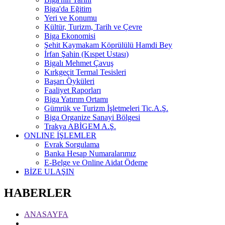
Biga'da Eğitim
Yeri ve Konumu
Kültür, Turizm, Tarih ve Çevre
Biga Ekonomisi
Şehit Kaymakam Köprülülü Hamdi Bey
İrfan Şahin (Kıspet Ustası)
Bigalı Mehmet Çavuş
Kırkgeçit Termal Tesisleri
Başarı Öyküleri
Faaliyet Raporları
Biga Yatırım Ortamı
Gümrük ve Turizm İşletmeleri Tic.A.Ş.
Biga Organize Sanayi Bölgesi
Trakya ABİGEM A.Ş.
ONLINE İŞLEMLER
Evrak Sorgulama
Banka Hesap Numaralarımız
E-Belge ve Online Aidat Ödeme
BİZE ULAŞIN
HABERLER
ANASAYFA