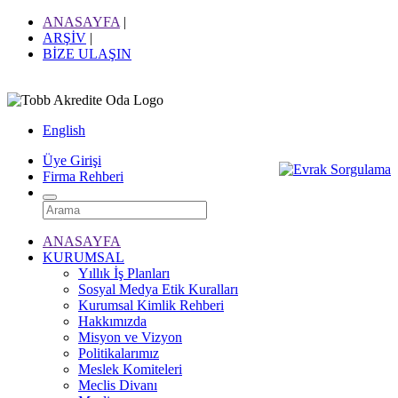
ANASAYFA
|
ARŞİV
|
BİZE ULAŞIN
English
Üye Girişi
Firma Rehberi
ANASAYFA
KURUMSAL
Yıllık İş Planları
Sosyal Medya Etik Kuralları
Kurumsal Kimlik Rehberi
Hakkımızda
Misyon ve Vizyon
Politikalarımız
Meslek Komiteleri
Meclis Divanı