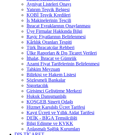
Ayniyat Listeleri Onayı
Yatırım Teşvik Belgesi
KOBİ Teşvik Kredileri
İş Makinelerinin Tescili
İhracat Evraklarının Onaylanması
Üye Firmalar Hakkında Bilgi
Rayiç Fiyatlarının Belirlenmesi
Kârlılık Oranları Tespiti
Türk İhracatçılar Rehberi
Ülke Raporları & Dış Ticaret Verileri
İthalat, İhracat ve Gümrük
Azami Fiyat Tarifelerinin Belirlenmesi
Tahkim Mevzuatı
Bilirkişi ve Hakem Listesi
Sözleşmeli Bankalar
Sigortacılık
Girişimci Geliştirme Merkezi
Hukuk Danışmanlığı
KOSGEB Sinerji Odağı
Hizmet Karşılığı Ücret Tarifesi
Kayıt Ücreti ve Yıllık Aidat Tarifesi
DEİK - BİGA Temsilciliği
Bilgi Edinme ve KVKK
Anlaşmalı Sağlık Kurumları
DIŞ TİCARET