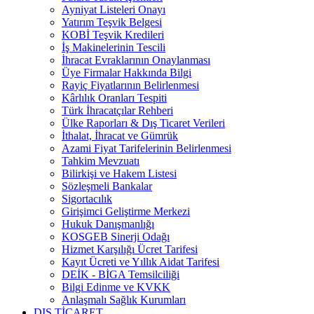
Ayniyat Listeleri Onayı
Yatırım Teşvik Belgesi
KOBİ Teşvik Kredileri
İş Makinelerinin Tescili
İhracat Evraklarının Onaylanması
Üye Firmalar Hakkında Bilgi
Rayiç Fiyatlarının Belirlenmesi
Kârlılık Oranları Tespiti
Türk İhracatçılar Rehberi
Ülke Raporları & Dış Ticaret Verileri
İthalat, İhracat ve Gümrük
Azami Fiyat Tarifelerinin Belirlenmesi
Tahkim Mevzuatı
Bilirkişi ve Hakem Listesi
Sözleşmeli Bankalar
Sigortacılık
Girişimci Geliştirme Merkezi
Hukuk Danışmanlığı
KOSGEB Sinerji Odağı
Hizmet Karşılığı Ücret Tarifesi
Kayıt Ücreti ve Yıllık Aidat Tarifesi
DEİK - BİGA Temsilciliği
Bilgi Edinme ve KVKK
Anlaşmalı Sağlık Kurumları
DIŞ TİCARET