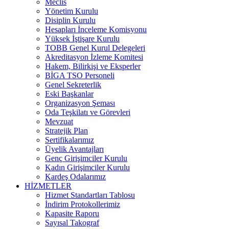
Meclis
Yönetim Kurulu
Disiplin Kurulu
Hesapları İnceleme Komisyonu
Yüksek İştişare Kurulu
TOBB Genel Kurul Delegeleri
Akreditasyon İzleme Komitesi
Hakem, Bilirkişi ve Eksperler
BİGA TSO Personeli
Genel Sekreterlik
Eski Başkanlar
Organizasyon Şeması
Oda Teşkilatı ve Görevleri
Mevzuat
Stratejik Plan
Sertifikalarımız
Üyelik Avantajları
Genç Girişimciler Kurulu
Kadın Girişimciler Kurulu
Kardeş Odalarımız
HİZMETLER
Hizmet Standartları Tablosu
İndirim Protokollerimiz
Kapasite Raporu
Sayısal Takograf