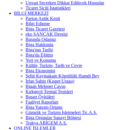
Unvan Seçerken Dikkat Edilecek Hususlar
Ticaret Sicili İstatistikleri
BİLGİ MERKEZİ
Parion Antik Kenti
Bilgi Edinme
Biga Ticaret Gazetesi
eko SANCAK Dergisi
Basında Odamız
Biga Hakkında
Biga'nın Tarihi
Biga'da Eğitim
Yeri ve Konumu
Kültür, Turizm, Tarih ve Çevre
Biga Ekonomisi
Şehit Kaymakam Köprülülü Hamdi Bey
İrfan Şahin (Kıspet Ustası)
Bigalı Mehmet Çavuş
Kırkgeçit Termal Tesisleri
Başarı Öyküleri
Faaliyet Raporları
Biga Yatırım Ortamı
Gümrük ve Turizm İşletmeleri Tic.A.Ş.
Biga Organize Sanayi Bölgesi
Trakya ABİGEM A.Ş.
ONLINE İŞLEMLER