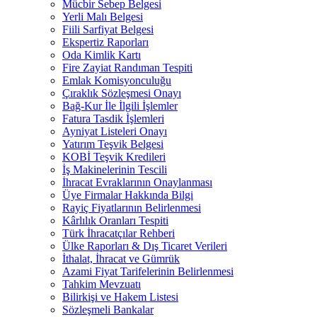
Mücbir Sebep Belgesi
Yerli Malı Belgesi
Fiili Sarfiyat Belgesi
Ekspertiz Raporları
Oda Kimlik Kartı
Fire Zayiat Randıman Tespiti
Emlak Komisyonculuğu
Çıraklık Sözleşmesi Onayı
Bağ-Kur İle İlgili İşlemler
Fatura Tasdik İşlemleri
Ayniyat Listeleri Onayı
Yatırım Teşvik Belgesi
KOBİ Teşvik Kredileri
İş Makinelerinin Tescili
İhracat Evraklarının Onaylanması
Üye Firmalar Hakkında Bilgi
Rayiç Fiyatlarının Belirlenmesi
Kârlılık Oranları Tespiti
Türk İhracatçılar Rehberi
Ülke Raporları & Dış Ticaret Verileri
İthalat, İhracat ve Gümrük
Azami Fiyat Tarifelerinin Belirlenmesi
Tahkim Mevzuatı
Bilirkişi ve Hakem Listesi
Sözleşmeli Bankalar