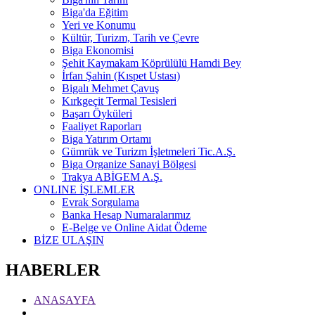
Biga'da Eğitim
Yeri ve Konumu
Kültür, Turizm, Tarih ve Çevre
Biga Ekonomisi
Şehit Kaymakam Köprülülü Hamdi Bey
İrfan Şahin (Kıspet Ustası)
Bigalı Mehmet Çavuş
Kırkgeçit Termal Tesisleri
Başarı Öyküleri
Faaliyet Raporları
Biga Yatırım Ortamı
Gümrük ve Turizm İşletmeleri Tic.A.Ş.
Biga Organize Sanayi Bölgesi
Trakya ABİGEM A.Ş.
ONLINE İŞLEMLER
Evrak Sorgulama
Banka Hesap Numaralarımız
E-Belge ve Online Aidat Ödeme
BİZE ULAŞIN
HABERLER
ANASAYFA