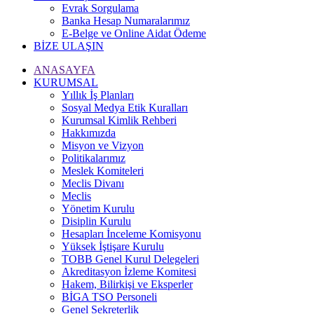
Evrak Sorgulama
Banka Hesap Numaralarımız
E-Belge ve Online Aidat Ödeme
BİZE ULAŞIN
ANASAYFA
KURUMSAL
Yıllık İş Planları
Sosyal Medya Etik Kuralları
Kurumsal Kimlik Rehberi
Hakkımızda
Misyon ve Vizyon
Politikalarımız
Meslek Komiteleri
Meclis Divanı
Meclis
Yönetim Kurulu
Disiplin Kurulu
Hesapları İnceleme Komisyonu
Yüksek İştişare Kurulu
TOBB Genel Kurul Delegeleri
Akreditasyon İzleme Komitesi
Hakem, Bilirkişi ve Eksperler
BİGA TSO Personeli
Genel Sekreterlik