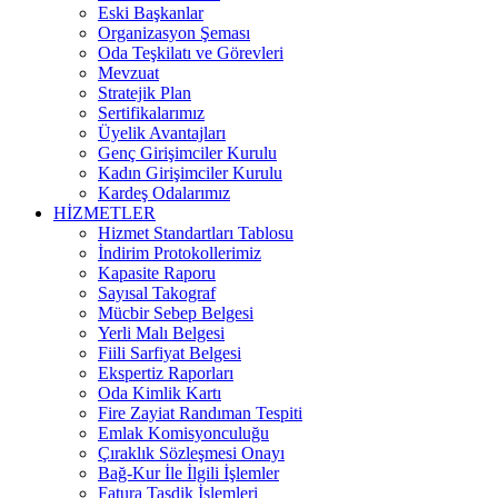
Eski Başkanlar
Organizasyon Şeması
Oda Teşkilatı ve Görevleri
Mevzuat
Stratejik Plan
Sertifikalarımız
Üyelik Avantajları
Genç Girişimciler Kurulu
Kadın Girişimciler Kurulu
Kardeş Odalarımız
HİZMETLER
Hizmet Standartları Tablosu
İndirim Protokollerimiz
Kapasite Raporu
Sayısal Takograf
Mücbir Sebep Belgesi
Yerli Malı Belgesi
Fiili Sarfiyat Belgesi
Ekspertiz Raporları
Oda Kimlik Kartı
Fire Zayiat Randıman Tespiti
Emlak Komisyonculuğu
Çıraklık Sözleşmesi Onayı
Bağ-Kur İle İlgili İşlemler
Fatura Tasdik İşlemleri