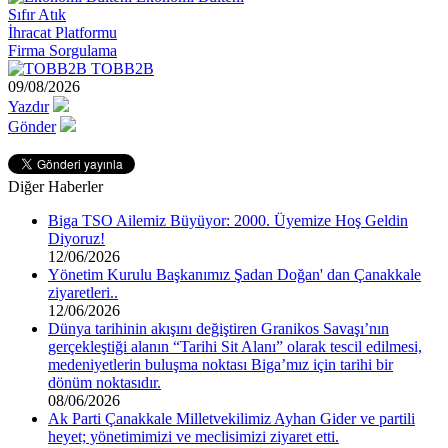
Sıfır Atık
İhracat Platformu
Firma Sorgulama
TOBB2B
09/08/2026
Yazdır
Gönder
Diğer Haberler
Biga TSO Ailemiz Büyüyor: 2000. Üyemize Hoş Geldin
Diyoruz!
12/06/2026
Yönetim Kurulu Başkanımız Şadan Doğan' dan Çanakkale
ziyaretleri..
12/06/2026
Dünya tarihinin akışını değiştiren Granikos Savaşı’nın
gerçekleştiği alanın “Tarihi Sit Alanı” olarak tescil edilmesi,
medeniyetlerin buluşma noktası Biga’mız için tarihi bir
dönüm noktasıdır.
08/06/2026
Ak Parti Çanakkale Milletvekilimiz Ayhan Gider ve partili
heyet; yönetimimizi ve meclisimizi ziyaret etti.