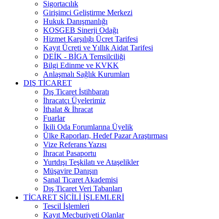
Sigortacılık
Girişimci Geliştirme Merkezi
Hukuk Danışmanlığı
KOSGEB Sinerji Odağı
Hizmet Karşılığı Ücret Tarifesi
Kayıt Ücreti ve Yıllık Aidat Tarifesi
DEİK - BİGA Temsilciliği
Bilgi Edinme ve KVKK
Anlaşmalı Sağlık Kurumları
DIŞ TİCARET
Dış Ticaret İstihbaratı
İhracatçı Üyelerimiz
İthalat & İhracat
Fuarlar
İkili Oda Forumlarına Üyelik
Ülke Raporları, Hedef Pazar Araştırması
Vize Referans Yazısı
İhracat Pasaportu
Yurtdışı Teşkilatı ve Ataşelikler
Müşavire Danışın
Sanal Ticaret Akademisi
Dış Ticaret Veri Tabanları
TİCARET SİCİLİ İŞLEMLERİ
Tescil İşlemleri
Kayıt Mecburiyeti Olanlar