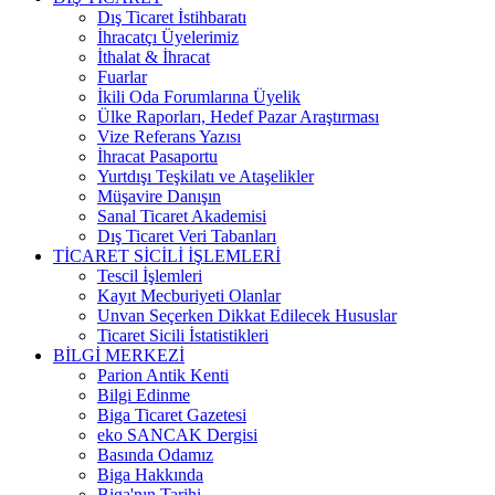
Dış Ticaret İstihbaratı
İhracatçı Üyelerimiz
İthalat & İhracat
Fuarlar
İkili Oda Forumlarına Üyelik
Ülke Raporları, Hedef Pazar Araştırması
Vize Referans Yazısı
İhracat Pasaportu
Yurtdışı Teşkilatı ve Ataşelikler
Müşavire Danışın
Sanal Ticaret Akademisi
Dış Ticaret Veri Tabanları
TİCARET SİCİLİ İŞLEMLERİ
Tescil İşlemleri
Kayıt Mecburiyeti Olanlar
Unvan Seçerken Dikkat Edilecek Hususlar
Ticaret Sicili İstatistikleri
BİLGİ MERKEZİ
Parion Antik Kenti
Bilgi Edinme
Biga Ticaret Gazetesi
eko SANCAK Dergisi
Basında Odamız
Biga Hakkında
Biga'nın Tarihi