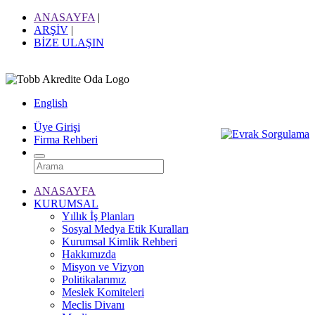
ANASAYFA
|
ARŞİV
|
BİZE ULAŞIN
English
Üye Girişi
Firma Rehberi
ANASAYFA
KURUMSAL
Yıllık İş Planları
Sosyal Medya Etik Kuralları
Kurumsal Kimlik Rehberi
Hakkımızda
Misyon ve Vizyon
Politikalarımız
Meslek Komiteleri
Meclis Divanı