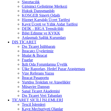
Sigortacılık
Girişimci Geliştirme Merkezi
Hukuk Danışmanlığı
KOSGEB Sinerji Odağı
Hizmet Karşılığı Ücret Tarifesi
Kayıt Ücreti ve Yıllık Aidat Tarifesi
DEİK - BİGA Temsilciliği
Bilgi Edinme ve KVKK
Anlaşmalı Sağlık Kurumları
DIŞ TİCARET
Dış Ticaret İstihbaratı
İhracatçı Üyelerimiz
İthalat & İhracat
Fuarlar
İkili Oda Forumlarına Üyelik
Ülke Raporları, Hedef Pazar Araştırması
Vize Referans Yazısı
İhracat Pasaportu
Yurtdışı Teşkilatı ve Ataşelikler
Müşavire Danışın
Sanal Ticaret Akademisi
Dış Ticaret Veri Tabanları
TİCARET SİCİLİ İŞLEMLERİ
Tescil İşlemleri
Kayıt Mecburiyeti Olanlar