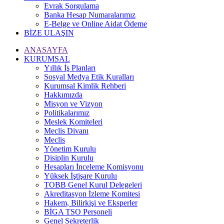
Evrak Sorgulama
Banka Hesap Numaralarımız
E-Belge ve Online Aidat Ödeme
BİZE ULAŞIN
ANASAYFA
KURUMSAL
Yıllık İş Planları
Sosyal Medya Etik Kuralları
Kurumsal Kimlik Rehberi
Hakkımızda
Misyon ve Vizyon
Politikalarımız
Meslek Komiteleri
Meclis Divanı
Meclis
Yönetim Kurulu
Disiplin Kurulu
Hesapları İnceleme Komisyonu
Yüksek İştişare Kurulu
TOBB Genel Kurul Delegeleri
Akreditasyon İzleme Komitesi
Hakem, Bilirkişi ve Eksperler
BİGA TSO Personeli
Genel Sekreterlik