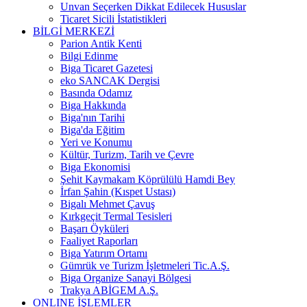
Unvan Seçerken Dikkat Edilecek Hususlar
Ticaret Sicili İstatistikleri
BİLGİ MERKEZİ
Parion Antik Kenti
Bilgi Edinme
Biga Ticaret Gazetesi
eko SANCAK Dergisi
Basında Odamız
Biga Hakkında
Biga'nın Tarihi
Biga'da Eğitim
Yeri ve Konumu
Kültür, Turizm, Tarih ve Çevre
Biga Ekonomisi
Şehit Kaymakam Köprülülü Hamdi Bey
İrfan Şahin (Kıspet Ustası)
Bigalı Mehmet Çavuş
Kırkgeçit Termal Tesisleri
Başarı Öyküleri
Faaliyet Raporları
Biga Yatırım Ortamı
Gümrük ve Turizm İşletmeleri Tic.A.Ş.
Biga Organize Sanayi Bölgesi
Trakya ABİGEM A.Ş.
ONLINE İŞLEMLER