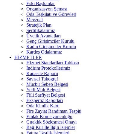
Eski Başkanlar
Organizasyon Şeması
Oda Teşkilatı ve Görevleri
Mevzuat
Stratejik Plan
Sertifikalarımız
Üyelik Avantajları
Genç Girişimciler Kurulu
Kadın Girişimciler Kurulu
Kardeş Odalarımız
HİZMETLER
Hizmet Standartları Tablosu
İndirim Protokollerimiz
Kapasite Raporu
Sayısal Takograf
Mücbir Sebep Belgesi
Yerli Malı Belgesi
Fiili Sarfiyat Belgesi
Ekspertiz Raporları
Oda Kimlik Kartı
Fire Zayiat Randıman Tespiti
Emlak Komisyonculuğu
Çıraklık Sözleşmesi Onayı
Bağ-Kur İle İlgili İşlemler
Fatura Tasdik İşlemleri