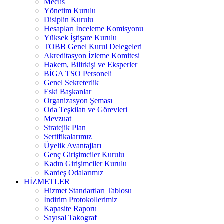
Meclis
Yönetim Kurulu
Disiplin Kurulu
Hesapları İnceleme Komisyonu
Yüksek İştişare Kurulu
TOBB Genel Kurul Delegeleri
Akreditasyon İzleme Komitesi
Hakem, Bilirkişi ve Eksperler
BİGA TSO Personeli
Genel Sekreterlik
Eski Başkanlar
Organizasyon Şeması
Oda Teşkilatı ve Görevleri
Mevzuat
Stratejik Plan
Sertifikalarımız
Üyelik Avantajları
Genç Girişimciler Kurulu
Kadın Girişimciler Kurulu
Kardeş Odalarımız
HİZMETLER
Hizmet Standartları Tablosu
İndirim Protokollerimiz
Kapasite Raporu
Sayısal Takograf