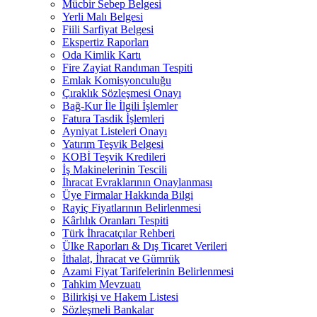
Mücbir Sebep Belgesi
Yerli Malı Belgesi
Fiili Sarfiyat Belgesi
Ekspertiz Raporları
Oda Kimlik Kartı
Fire Zayiat Randıman Tespiti
Emlak Komisyonculuğu
Çıraklık Sözleşmesi Onayı
Bağ-Kur İle İlgili İşlemler
Fatura Tasdik İşlemleri
Ayniyat Listeleri Onayı
Yatırım Teşvik Belgesi
KOBİ Teşvik Kredileri
İş Makinelerinin Tescili
İhracat Evraklarının Onaylanması
Üye Firmalar Hakkında Bilgi
Rayiç Fiyatlarının Belirlenmesi
Kârlılık Oranları Tespiti
Türk İhracatçılar Rehberi
Ülke Raporları & Dış Ticaret Verileri
İthalat, İhracat ve Gümrük
Azami Fiyat Tarifelerinin Belirlenmesi
Tahkim Mevzuatı
Bilirkişi ve Hakem Listesi
Sözleşmeli Bankalar