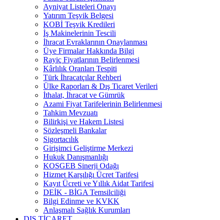
Ayniyat Listeleri Onayı
Yatırım Teşvik Belgesi
KOBİ Teşvik Kredileri
İş Makinelerinin Tescili
İhracat Evraklarının Onaylanması
Üye Firmalar Hakkında Bilgi
Rayiç Fiyatlarının Belirlenmesi
Kârlılık Oranları Tespiti
Türk İhracatçılar Rehberi
Ülke Raporları & Dış Ticaret Verileri
İthalat, İhracat ve Gümrük
Azami Fiyat Tarifelerinin Belirlenmesi
Tahkim Mevzuatı
Bilirkişi ve Hakem Listesi
Sözleşmeli Bankalar
Sigortacılık
Girişimci Geliştirme Merkezi
Hukuk Danışmanlığı
KOSGEB Sinerji Odağı
Hizmet Karşılığı Ücret Tarifesi
Kayıt Ücreti ve Yıllık Aidat Tarifesi
DEİK - BİGA Temsilciliği
Bilgi Edinme ve KVKK
Anlaşmalı Sağlık Kurumları
DIŞ TİCARET