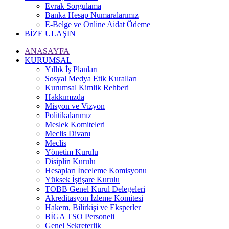
Evrak Sorgulama
Banka Hesap Numaralarımız
E-Belge ve Online Aidat Ödeme
BİZE ULAŞIN
ANASAYFA
KURUMSAL
Yıllık İş Planları
Sosyal Medya Etik Kuralları
Kurumsal Kimlik Rehberi
Hakkımızda
Misyon ve Vizyon
Politikalarımız
Meslek Komiteleri
Meclis Divanı
Meclis
Yönetim Kurulu
Disiplin Kurulu
Hesapları İnceleme Komisyonu
Yüksek İştişare Kurulu
TOBB Genel Kurul Delegeleri
Akreditasyon İzleme Komitesi
Hakem, Bilirkişi ve Eksperler
BİGA TSO Personeli
Genel Sekreterlik