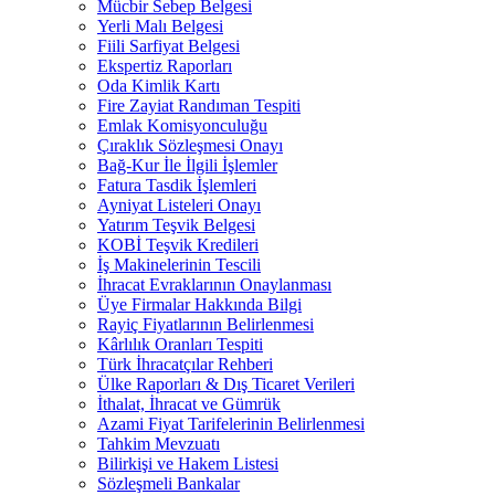
Mücbir Sebep Belgesi
Yerli Malı Belgesi
Fiili Sarfiyat Belgesi
Ekspertiz Raporları
Oda Kimlik Kartı
Fire Zayiat Randıman Tespiti
Emlak Komisyonculuğu
Çıraklık Sözleşmesi Onayı
Bağ-Kur İle İlgili İşlemler
Fatura Tasdik İşlemleri
Ayniyat Listeleri Onayı
Yatırım Teşvik Belgesi
KOBİ Teşvik Kredileri
İş Makinelerinin Tescili
İhracat Evraklarının Onaylanması
Üye Firmalar Hakkında Bilgi
Rayiç Fiyatlarının Belirlenmesi
Kârlılık Oranları Tespiti
Türk İhracatçılar Rehberi
Ülke Raporları & Dış Ticaret Verileri
İthalat, İhracat ve Gümrük
Azami Fiyat Tarifelerinin Belirlenmesi
Tahkim Mevzuatı
Bilirkişi ve Hakem Listesi
Sözleşmeli Bankalar