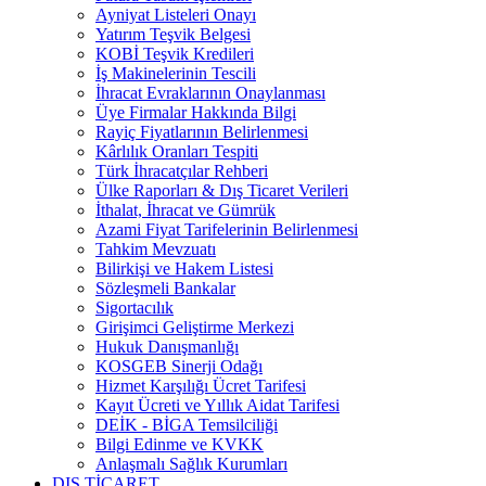
Ayniyat Listeleri Onayı
Yatırım Teşvik Belgesi
KOBİ Teşvik Kredileri
İş Makinelerinin Tescili
İhracat Evraklarının Onaylanması
Üye Firmalar Hakkında Bilgi
Rayiç Fiyatlarının Belirlenmesi
Kârlılık Oranları Tespiti
Türk İhracatçılar Rehberi
Ülke Raporları & Dış Ticaret Verileri
İthalat, İhracat ve Gümrük
Azami Fiyat Tarifelerinin Belirlenmesi
Tahkim Mevzuatı
Bilirkişi ve Hakem Listesi
Sözleşmeli Bankalar
Sigortacılık
Girişimci Geliştirme Merkezi
Hukuk Danışmanlığı
KOSGEB Sinerji Odağı
Hizmet Karşılığı Ücret Tarifesi
Kayıt Ücreti ve Yıllık Aidat Tarifesi
DEİK - BİGA Temsilciliği
Bilgi Edinme ve KVKK
Anlaşmalı Sağlık Kurumları
DIŞ TİCARET