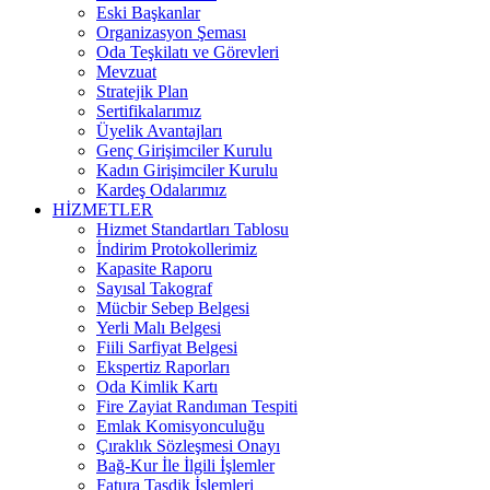
Eski Başkanlar
Organizasyon Şeması
Oda Teşkilatı ve Görevleri
Mevzuat
Stratejik Plan
Sertifikalarımız
Üyelik Avantajları
Genç Girişimciler Kurulu
Kadın Girişimciler Kurulu
Kardeş Odalarımız
HİZMETLER
Hizmet Standartları Tablosu
İndirim Protokollerimiz
Kapasite Raporu
Sayısal Takograf
Mücbir Sebep Belgesi
Yerli Malı Belgesi
Fiili Sarfiyat Belgesi
Ekspertiz Raporları
Oda Kimlik Kartı
Fire Zayiat Randıman Tespiti
Emlak Komisyonculuğu
Çıraklık Sözleşmesi Onayı
Bağ-Kur İle İlgili İşlemler
Fatura Tasdik İşlemleri