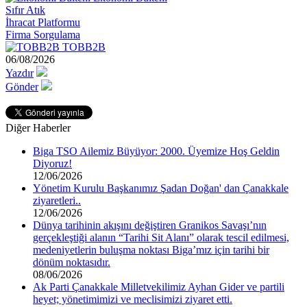
Sıfır Atık
İhracat Platformu
Firma Sorgulama
TOBB2B
06/08/2026
Yazdır
Gönder
Diğer Haberler
Biga TSO Ailemiz Büyüyor: 2000. Üyemize Hoş Geldin
Diyoruz!
12/06/2026
Yönetim Kurulu Başkanımız Şadan Doğan' dan Çanakkale
ziyaretleri..
12/06/2026
Dünya tarihinin akışını değiştiren Granikos Savaşı’nın
gerçekleştiği alanın “Tarihi Sit Alanı” olarak tescil edilmesi,
medeniyetlerin buluşma noktası Biga’mız için tarihi bir
dönüm noktasıdır.
08/06/2026
Ak Parti Çanakkale Milletvekilimiz Ayhan Gider ve partili
heyet; yönetimimizi ve meclisimizi ziyaret etti.