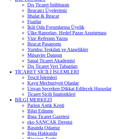
Dış Ticaret İstihbaratı
İhracatçı Üyelerimiz
İthalat & İhracat
Fuarlar
İkili Oda Forumlarına Üyelik
Ülke Raporları, Hedef Pazar Araştırması
Vize Referans Yazısı
İhracat Pasaportu
Yurtdışı Teşkilatı ve Ataşelikler
Müşavire Danışın
Sanal Ticaret Akademisi
Dış Ticaret Veri Tabanları
TİCARET SİCİLİ İŞLEMLERİ
Tescil İşlemleri
Kayıt Mecburiyeti Olanlar
Unvan Seçerken Dikkat Edilecek Hususlar
Ticaret Sicili İstatistikleri
BİLGİ MERKEZİ
Parion Antik Kenti
Bilgi Edinme
Biga Ticaret Gazetesi
eko SANCAK Dergisi
Basında Odamız
Biga Hakkında
Biga'nın Tarihi