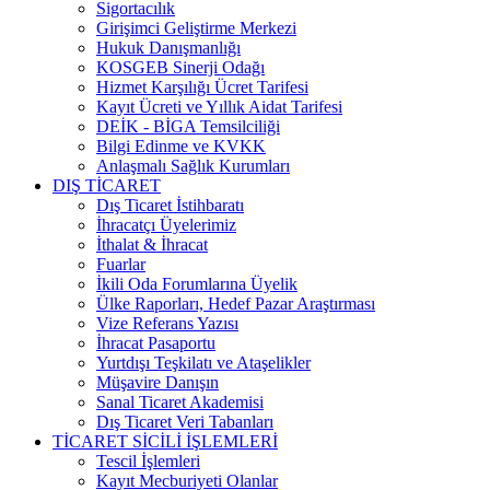
Sigortacılık
Girişimci Geliştirme Merkezi
Hukuk Danışmanlığı
KOSGEB Sinerji Odağı
Hizmet Karşılığı Ücret Tarifesi
Kayıt Ücreti ve Yıllık Aidat Tarifesi
DEİK - BİGA Temsilciliği
Bilgi Edinme ve KVKK
Anlaşmalı Sağlık Kurumları
DIŞ TİCARET
Dış Ticaret İstihbaratı
İhracatçı Üyelerimiz
İthalat & İhracat
Fuarlar
İkili Oda Forumlarına Üyelik
Ülke Raporları, Hedef Pazar Araştırması
Vize Referans Yazısı
İhracat Pasaportu
Yurtdışı Teşkilatı ve Ataşelikler
Müşavire Danışın
Sanal Ticaret Akademisi
Dış Ticaret Veri Tabanları
TİCARET SİCİLİ İŞLEMLERİ
Tescil İşlemleri
Kayıt Mecburiyeti Olanlar