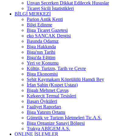
Unvan Seçerken Dikkat Edilecek Hususlar
Ticaret Sicili İstatistikleri
BİLGİ MERKEZİ
Parion Antik Kenti
Bilgi Edinme
Biga Ticaret Gazetesi
eko SANCAK Dergisi
Basında Odamız
Biga Hakkında
Biga'nın Tarihi
Biga'da Eğitim
Yeri ve Konumu
Kültür, Turizm, Tarih ve Çevre
Biga Ekonomisi
Şehit Kaymakam Köprülülü Hamdi Bey
İrfan Şahin (Kıspet Ustası)
Bigalı Mehmet Çavuş
Kırkgeçit Termal Tesisleri
Başarı Öyküleri
Faaliyet Raporları
Biga Yatırım Ortamı
Gümrük ve Turizm İşletmeleri Tic.A.Ş.
Biga Organize Sanayi Bölgesi
Trakya ABİGEM A.Ş.
ONLINE İŞLEMLER