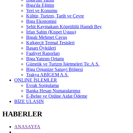
Biga'da Eğitim
Yeri ve Konumu
Kültür, Turizm, Tarih ve Çevre
Biga Ekonomisi
Şehit Kaymakam Köprülülü Hamdi Bey
İrfan Şahin (Kıspet Ustası)
Bigalı Mehmet Çavuş
Kırkgeçit Termal Tesisleri
Başarı Öyküleri
Faaliyet Raporları
Biga Yatırım Ortamı
Gümrük ve Turizm İşletmeleri Tic.A.Ş.
Biga Organize Sanayi Bölgesi
Trakya ABİGEM A.Ş.
ONLINE İŞLEMLER
Evrak Sorgulama
Banka Hesap Numaralarımız
E-Belge ve Online Aidat Ödeme
BİZE ULAŞIN
HABERLER
ANASAYFA