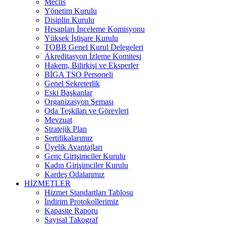
Meclis
Yönetim Kurulu
Disiplin Kurulu
Hesapları İnceleme Komisyonu
Yüksek İştişare Kurulu
TOBB Genel Kurul Delegeleri
Akreditasyon İzleme Komitesi
Hakem, Bilirkişi ve Eksperler
BİGA TSO Personeli
Genel Sekreterlik
Eski Başkanlar
Organizasyon Şeması
Oda Teşkilatı ve Görevleri
Mevzuat
Stratejik Plan
Sertifikalarımız
Üyelik Avantajları
Genç Girişimciler Kurulu
Kadın Girişimciler Kurulu
Kardeş Odalarımız
HİZMETLER
Hizmet Standartları Tablosu
İndirim Protokollerimiz
Kapasite Raporu
Sayısal Takograf