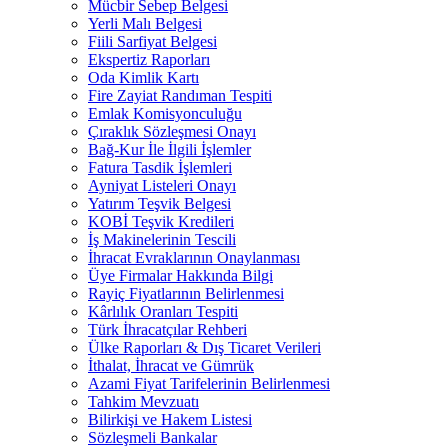
Mücbir Sebep Belgesi
Yerli Malı Belgesi
Fiili Sarfiyat Belgesi
Ekspertiz Raporları
Oda Kimlik Kartı
Fire Zayiat Randıman Tespiti
Emlak Komisyonculuğu
Çıraklık Sözleşmesi Onayı
Bağ-Kur İle İlgili İşlemler
Fatura Tasdik İşlemleri
Ayniyat Listeleri Onayı
Yatırım Teşvik Belgesi
KOBİ Teşvik Kredileri
İş Makinelerinin Tescili
İhracat Evraklarının Onaylanması
Üye Firmalar Hakkında Bilgi
Rayiç Fiyatlarının Belirlenmesi
Kârlılık Oranları Tespiti
Türk İhracatçılar Rehberi
Ülke Raporları & Dış Ticaret Verileri
İthalat, İhracat ve Gümrük
Azami Fiyat Tarifelerinin Belirlenmesi
Tahkim Mevzuatı
Bilirkişi ve Hakem Listesi
Sözleşmeli Bankalar