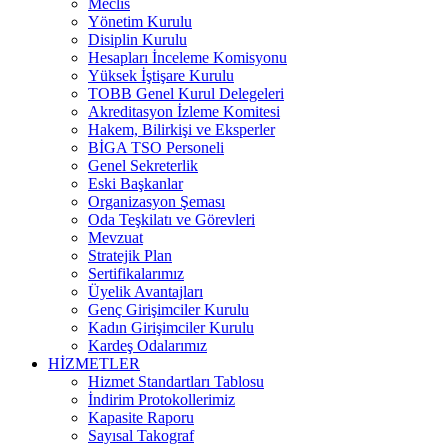
Meclis
Yönetim Kurulu
Disiplin Kurulu
Hesapları İnceleme Komisyonu
Yüksek İştişare Kurulu
TOBB Genel Kurul Delegeleri
Akreditasyon İzleme Komitesi
Hakem, Bilirkişi ve Eksperler
BİGA TSO Personeli
Genel Sekreterlik
Eski Başkanlar
Organizasyon Şeması
Oda Teşkilatı ve Görevleri
Mevzuat
Stratejik Plan
Sertifikalarımız
Üyelik Avantajları
Genç Girişimciler Kurulu
Kadın Girişimciler Kurulu
Kardeş Odalarımız
HİZMETLER
Hizmet Standartları Tablosu
İndirim Protokollerimiz
Kapasite Raporu
Sayısal Takograf