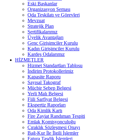
Eski Başkanlar
Organizasyon Şeması
Oda Teşkilatı ve Görevleri
Mevzuat
Stratejik Plan
Sertifikalarımız
Üyelik Avantajları
Genç Girişimciler Kurulu
Kadın Girişimciler Kurulu
Kardeş Odalarımız
HİZMETLER
Hizmet Standartları Tablosu
İndirim Protokollerimiz
Kapasite Raporu
Sayısal Takograf
Mücbir Sebep Belgesi
Yerli Malı Belgesi
Fiili Sarfiyat Belgesi
Ekspertiz Raporları
Oda Kimlik Kartı
Fire Zayiat Randıman Tespiti
Emlak Komisyonculuğu
Çıraklık Sözleşmesi Onayı
Bağ-Kur İle İlgili İşlemler
Fatura Tasdik İşlemleri