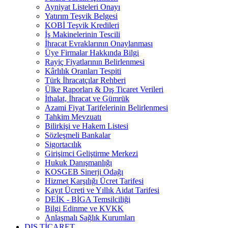
Ayniyat Listeleri Onayı
Yatırım Teşvik Belgesi
KOBİ Teşvik Kredileri
İş Makinelerinin Tescili
İhracat Evraklarının Onaylanması
Üye Firmalar Hakkında Bilgi
Rayiç Fiyatlarının Belirlenmesi
Kârlılık Oranları Tespiti
Türk İhracatçılar Rehberi
Ülke Raporları & Dış Ticaret Verileri
İthalat, İhracat ve Gümrük
Azami Fiyat Tarifelerinin Belirlenmesi
Tahkim Mevzuatı
Bilirkişi ve Hakem Listesi
Sözleşmeli Bankalar
Sigortacılık
Girişimci Geliştirme Merkezi
Hukuk Danışmanlığı
KOSGEB Sinerji Odağı
Hizmet Karşılığı Ücret Tarifesi
Kayıt Ücreti ve Yıllık Aidat Tarifesi
DEİK - BİGA Temsilciliği
Bilgi Edinme ve KVKK
Anlaşmalı Sağlık Kurumları
DIŞ TİCARET