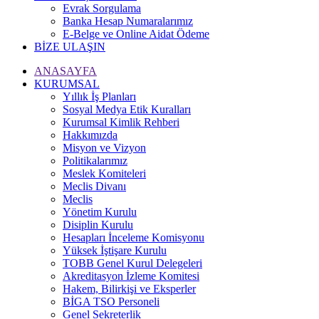
Evrak Sorgulama
Banka Hesap Numaralarımız
E-Belge ve Online Aidat Ödeme
BİZE ULAŞIN
ANASAYFA
KURUMSAL
Yıllık İş Planları
Sosyal Medya Etik Kuralları
Kurumsal Kimlik Rehberi
Hakkımızda
Misyon ve Vizyon
Politikalarımız
Meslek Komiteleri
Meclis Divanı
Meclis
Yönetim Kurulu
Disiplin Kurulu
Hesapları İnceleme Komisyonu
Yüksek İştişare Kurulu
TOBB Genel Kurul Delegeleri
Akreditasyon İzleme Komitesi
Hakem, Bilirkişi ve Eksperler
BİGA TSO Personeli
Genel Sekreterlik