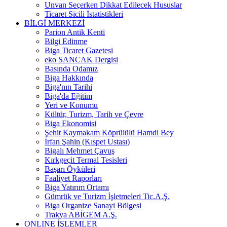
Unvan Seçerken Dikkat Edilecek Hususlar
Ticaret Sicili İstatistikleri
BİLGİ MERKEZİ
Parion Antik Kenti
Bilgi Edinme
Biga Ticaret Gazetesi
eko SANCAK Dergisi
Basında Odamız
Biga Hakkında
Biga'nın Tarihi
Biga'da Eğitim
Yeri ve Konumu
Kültür, Turizm, Tarih ve Çevre
Biga Ekonomisi
Şehit Kaymakam Köprülülü Hamdi Bey
İrfan Şahin (Kıspet Ustası)
Bigalı Mehmet Çavuş
Kırkgeçit Termal Tesisleri
Başarı Öyküleri
Faaliyet Raporları
Biga Yatırım Ortamı
Gümrük ve Turizm İşletmeleri Tic.A.Ş.
Biga Organize Sanayi Bölgesi
Trakya ABİGEM A.Ş.
ONLINE İŞLEMLER