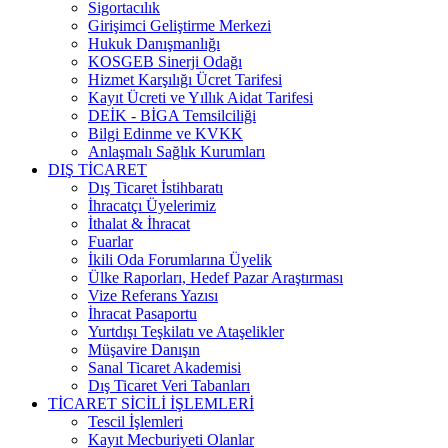
Sigortacılık
Girişimci Geliştirme Merkezi
Hukuk Danışmanlığı
KOSGEB Sinerji Odağı
Hizmet Karşılığı Ücret Tarifesi
Kayıt Ücreti ve Yıllık Aidat Tarifesi
DEİK - BİGA Temsilciliği
Bilgi Edinme ve KVKK
Anlaşmalı Sağlık Kurumları
DIŞ TİCARET
Dış Ticaret İstihbaratı
İhracatçı Üyelerimiz
İthalat & İhracat
Fuarlar
İkili Oda Forumlarına Üyelik
Ülke Raporları, Hedef Pazar Araştırması
Vize Referans Yazısı
İhracat Pasaportu
Yurtdışı Teşkilatı ve Ataşelikler
Müşavire Danışın
Sanal Ticaret Akademisi
Dış Ticaret Veri Tabanları
TİCARET SİCİLİ İŞLEMLERİ
Tescil İşlemleri
Kayıt Mecburiyeti Olanlar