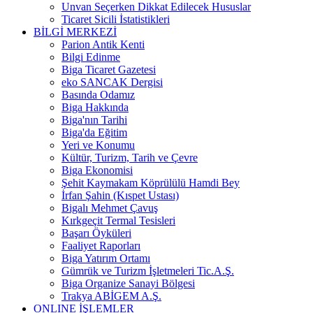
Unvan Seçerken Dikkat Edilecek Hususlar
Ticaret Sicili İstatistikleri
BİLGİ MERKEZİ
Parion Antik Kenti
Bilgi Edinme
Biga Ticaret Gazetesi
eko SANCAK Dergisi
Basında Odamız
Biga Hakkında
Biga'nın Tarihi
Biga'da Eğitim
Yeri ve Konumu
Kültür, Turizm, Tarih ve Çevre
Biga Ekonomisi
Şehit Kaymakam Köprülülü Hamdi Bey
İrfan Şahin (Kıspet Ustası)
Bigalı Mehmet Çavuş
Kırkgeçit Termal Tesisleri
Başarı Öyküleri
Faaliyet Raporları
Biga Yatırım Ortamı
Gümrük ve Turizm İşletmeleri Tic.A.Ş.
Biga Organize Sanayi Bölgesi
Trakya ABİGEM A.Ş.
ONLINE İŞLEMLER