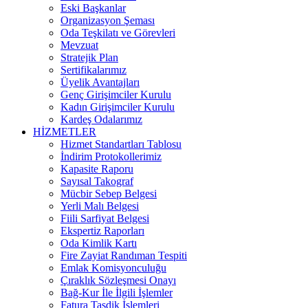
Eski Başkanlar
Organizasyon Şeması
Oda Teşkilatı ve Görevleri
Mevzuat
Stratejik Plan
Sertifikalarımız
Üyelik Avantajları
Genç Girişimciler Kurulu
Kadın Girişimciler Kurulu
Kardeş Odalarımız
HİZMETLER
Hizmet Standartları Tablosu
İndirim Protokollerimiz
Kapasite Raporu
Sayısal Takograf
Mücbir Sebep Belgesi
Yerli Malı Belgesi
Fiili Sarfiyat Belgesi
Ekspertiz Raporları
Oda Kimlik Kartı
Fire Zayiat Randıman Tespiti
Emlak Komisyonculuğu
Çıraklık Sözleşmesi Onayı
Bağ-Kur İle İlgili İşlemler
Fatura Tasdik İşlemleri