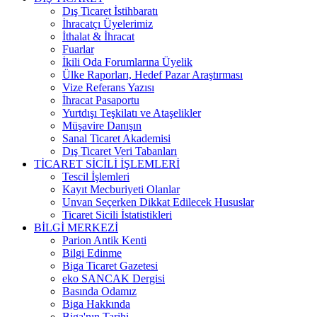
Dış Ticaret İstihbaratı
İhracatçı Üyelerimiz
İthalat & İhracat
Fuarlar
İkili Oda Forumlarına Üyelik
Ülke Raporları, Hedef Pazar Araştırması
Vize Referans Yazısı
İhracat Pasaportu
Yurtdışı Teşkilatı ve Ataşelikler
Müşavire Danışın
Sanal Ticaret Akademisi
Dış Ticaret Veri Tabanları
TİCARET SİCİLİ İŞLEMLERİ
Tescil İşlemleri
Kayıt Mecburiyeti Olanlar
Unvan Seçerken Dikkat Edilecek Hususlar
Ticaret Sicili İstatistikleri
BİLGİ MERKEZİ
Parion Antik Kenti
Bilgi Edinme
Biga Ticaret Gazetesi
eko SANCAK Dergisi
Basında Odamız
Biga Hakkında
Biga'nın Tarihi