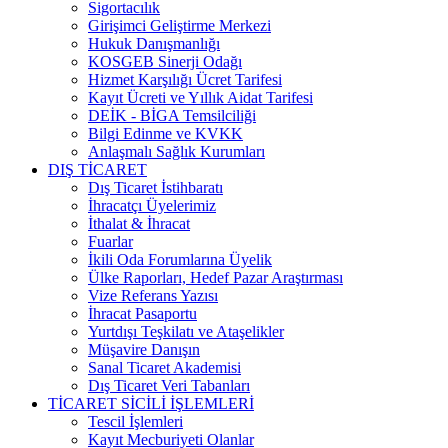
Sigortacılık
Girişimci Geliştirme Merkezi
Hukuk Danışmanlığı
KOSGEB Sinerji Odağı
Hizmet Karşılığı Ücret Tarifesi
Kayıt Ücreti ve Yıllık Aidat Tarifesi
DEİK - BİGA Temsilciliği
Bilgi Edinme ve KVKK
Anlaşmalı Sağlık Kurumları
DIŞ TİCARET
Dış Ticaret İstihbaratı
İhracatçı Üyelerimiz
İthalat & İhracat
Fuarlar
İkili Oda Forumlarına Üyelik
Ülke Raporları, Hedef Pazar Araştırması
Vize Referans Yazısı
İhracat Pasaportu
Yurtdışı Teşkilatı ve Ataşelikler
Müşavire Danışın
Sanal Ticaret Akademisi
Dış Ticaret Veri Tabanları
TİCARET SİCİLİ İŞLEMLERİ
Tescil İşlemleri
Kayıt Mecburiyeti Olanlar