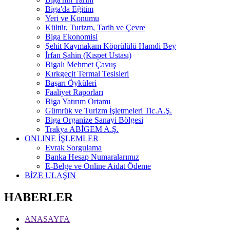
Biga'da Eğitim
Yeri ve Konumu
Kültür, Turizm, Tarih ve Çevre
Biga Ekonomisi
Şehit Kaymakam Köprülülü Hamdi Bey
İrfan Şahin (Kıspet Ustası)
Bigalı Mehmet Çavuş
Kırkgeçit Termal Tesisleri
Başarı Öyküleri
Faaliyet Raporları
Biga Yatırım Ortamı
Gümrük ve Turizm İşletmeleri Tic.A.Ş.
Biga Organize Sanayi Bölgesi
Trakya ABİGEM A.Ş.
ONLINE İŞLEMLER
Evrak Sorgulama
Banka Hesap Numaralarımız
E-Belge ve Online Aidat Ödeme
BİZE ULAŞIN
HABERLER
ANASAYFA