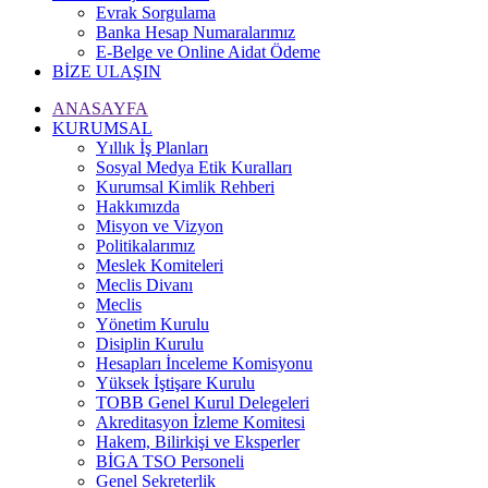
Evrak Sorgulama
Banka Hesap Numaralarımız
E-Belge ve Online Aidat Ödeme
BİZE ULAŞIN
ANASAYFA
KURUMSAL
Yıllık İş Planları
Sosyal Medya Etik Kuralları
Kurumsal Kimlik Rehberi
Hakkımızda
Misyon ve Vizyon
Politikalarımız
Meslek Komiteleri
Meclis Divanı
Meclis
Yönetim Kurulu
Disiplin Kurulu
Hesapları İnceleme Komisyonu
Yüksek İştişare Kurulu
TOBB Genel Kurul Delegeleri
Akreditasyon İzleme Komitesi
Hakem, Bilirkişi ve Eksperler
BİGA TSO Personeli
Genel Sekreterlik