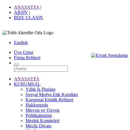
ANASAYFA
|
ARŞİV
|
BİZE ULAŞIN
English
Üye Girişi
Firma Rehberi
ANASAYFA
KURUMSAL
Yıllık İş Planları
Sosyal Medya Etik Kuralları
Kurumsal Kimlik Rehberi
Hakkımızda
Misyon ve Vizyon
Politikalarımız
Meslek Komiteleri
Meclis Divanı