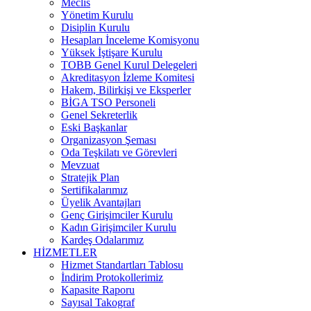
Meclis
Yönetim Kurulu
Disiplin Kurulu
Hesapları İnceleme Komisyonu
Yüksek İştişare Kurulu
TOBB Genel Kurul Delegeleri
Akreditasyon İzleme Komitesi
Hakem, Bilirkişi ve Eksperler
BİGA TSO Personeli
Genel Sekreterlik
Eski Başkanlar
Organizasyon Şeması
Oda Teşkilatı ve Görevleri
Mevzuat
Stratejik Plan
Sertifikalarımız
Üyelik Avantajları
Genç Girişimciler Kurulu
Kadın Girişimciler Kurulu
Kardeş Odalarımız
HİZMETLER
Hizmet Standartları Tablosu
İndirim Protokollerimiz
Kapasite Raporu
Sayısal Takograf