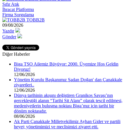
Sıfır Atık
İhracat Platformu
Firma Sorgulama
TOBB2B
09/08/2026
Yazdır
Gönder
Diğer Haberler
Biga TSO Ailemiz Büyüyor: 2000. Üyemize Hoş Geldin
Diyoruz!
12/06/2026
Yönetim Kurulu Başkanımız Şadan Doğan' dan Çanakkale
ziyaretleri..
12/06/2026
Dünya tarihinin akışını değiştiren Granikos Savaşı’nın
gerçekleştiği alanın “Tarihi Sit Alanı” olarak tescil edilmesi,
medeniyetlerin buluşma noktası Biga’mız için tarihi bir
dönüm noktasıdır.
08/06/2026
Ak Parti Çanakkale Milletvekilimiz Ayhan Gider ve partili
heyet; yönetimimizi ve meclisimizi ziyaret etti.