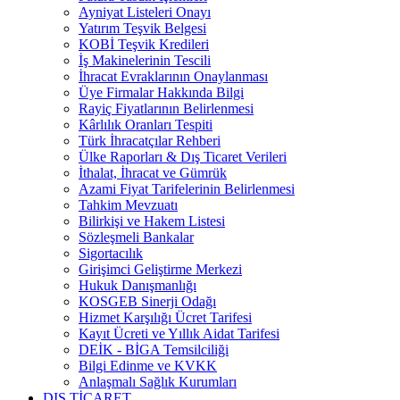
Ayniyat Listeleri Onayı
Yatırım Teşvik Belgesi
KOBİ Teşvik Kredileri
İş Makinelerinin Tescili
İhracat Evraklarının Onaylanması
Üye Firmalar Hakkında Bilgi
Rayiç Fiyatlarının Belirlenmesi
Kârlılık Oranları Tespiti
Türk İhracatçılar Rehberi
Ülke Raporları & Dış Ticaret Verileri
İthalat, İhracat ve Gümrük
Azami Fiyat Tarifelerinin Belirlenmesi
Tahkim Mevzuatı
Bilirkişi ve Hakem Listesi
Sözleşmeli Bankalar
Sigortacılık
Girişimci Geliştirme Merkezi
Hukuk Danışmanlığı
KOSGEB Sinerji Odağı
Hizmet Karşılığı Ücret Tarifesi
Kayıt Ücreti ve Yıllık Aidat Tarifesi
DEİK - BİGA Temsilciliği
Bilgi Edinme ve KVKK
Anlaşmalı Sağlık Kurumları
DIŞ TİCARET