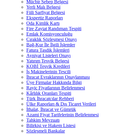
Mücbir Sebep Belgesi
Yerli Malı Belgesi
Fiili Sarfiyat Belgesi
Ekspertiz Raporları
Oda Kimlik Kartı
Fire Zayiat Randıman Tespiti
Emlak Komisyonculuğu
Çıraklık Sözleşmesi Onayı
Bağ-Kur İle İlgili İşlemler
Fatura Tasdik İşlemleri
Ayniyat Listeleri Onayı
Yatırım Teşvik Belgesi
KOBİ Teşvik Kredileri
İş Makinelerinin Tescili
İhracat Evraklarının Onaylanması
Üye Firmalar Hakkında Bilgi
Rayiç Fiyatlarının Belirlenmesi
Kârlılık Oranları Tespiti
Türk İhracatçılar Rehberi
Ülke Raporları & Dış Ticaret Verileri
İthalat, İhracat ve Gümrük
Azami Fiyat Tarifelerinin Belirlenmesi
Tahkim Mevzuatı
Bilirkişi ve Hakem Listesi
Sözleşmeli Bankalar