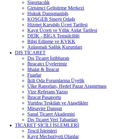
Sigortacılık
Girişimci Geliştirme Merkezi
Hukuk Danışmanlığı
KOSGEB Sinerji Odağı
Hizmet Karşılığı Ücret Tarifesi
Kayıt Ücreti ve Yıllık Aidat Tarifesi
DEİK - BİGA Temsilciliği
Bilgi Edinme ve KVKK
Anlaşmalı Sağlık Kurumları
DIŞ TİCARET
Dış Ticaret İstihbaratı
İhracatçı Üyelerimiz
İthalat & İhracat
Fuarlar
İkili Oda Forumlarına Üyelik
Ülke Raporları, Hedef Pazar Araştırması
Vize Referans Yazısı
İhracat Pasaportu
Yurtdışı Teşkilatı ve Ataşelikler
Müşavire Danışın
Sanal Ticaret Akademisi
Dış Ticaret Veri Tabanları
TİCARET SİCİLİ İŞLEMLERİ
Tescil İşlemleri
Kayıt Mecburiyeti Olanlar