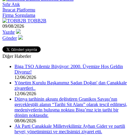
Sıfır Atık
İhracat Platformu
Firma Sorgulama
TOBB2B
09/08/2026
Yazdır
Gönder
Diğer Haberler
Biga TSO Ailemiz Büyüyor: 2000. Üyemize Hoş Geldin
Diyoruz!
12/06/2026
Yönetim Kurulu Başkanımız Şadan Doğan' dan Çanakkale
ziyaretleri..
12/06/2026
Dünya tarihinin akışını değiştiren Granikos Savaşı’nın
gerçekleştiği alanın “Tarihi Sit Alanı” olarak tescil edilmesi,
medeniyetlerin buluşma noktası Biga’mız için tarihi bir
dönüm noktasıdır.
08/06/2026
Ak Parti Çanakkale Milletvekilimiz Ayhan Gider ve partili
heyet; yönetimimizi ve meclisimizi ziyaret etti.