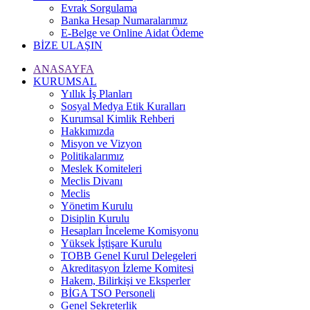
Evrak Sorgulama
Banka Hesap Numaralarımız
E-Belge ve Online Aidat Ödeme
BİZE ULAŞIN
ANASAYFA
KURUMSAL
Yıllık İş Planları
Sosyal Medya Etik Kuralları
Kurumsal Kimlik Rehberi
Hakkımızda
Misyon ve Vizyon
Politikalarımız
Meslek Komiteleri
Meclis Divanı
Meclis
Yönetim Kurulu
Disiplin Kurulu
Hesapları İnceleme Komisyonu
Yüksek İştişare Kurulu
TOBB Genel Kurul Delegeleri
Akreditasyon İzleme Komitesi
Hakem, Bilirkişi ve Eksperler
BİGA TSO Personeli
Genel Sekreterlik