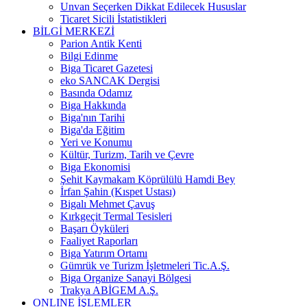
Unvan Seçerken Dikkat Edilecek Hususlar
Ticaret Sicili İstatistikleri
BİLGİ MERKEZİ
Parion Antik Kenti
Bilgi Edinme
Biga Ticaret Gazetesi
eko SANCAK Dergisi
Basında Odamız
Biga Hakkında
Biga'nın Tarihi
Biga'da Eğitim
Yeri ve Konumu
Kültür, Turizm, Tarih ve Çevre
Biga Ekonomisi
Şehit Kaymakam Köprülülü Hamdi Bey
İrfan Şahin (Kıspet Ustası)
Bigalı Mehmet Çavuş
Kırkgeçit Termal Tesisleri
Başarı Öyküleri
Faaliyet Raporları
Biga Yatırım Ortamı
Gümrük ve Turizm İşletmeleri Tic.A.Ş.
Biga Organize Sanayi Bölgesi
Trakya ABİGEM A.Ş.
ONLINE İŞLEMLER