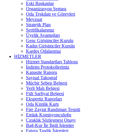
Eski Başkanlar
Organizasyon Şeması
Oda Teşkilatı ve Görevleri
Mevzuat
Stratejik Plan
Sertifikalarımız
Üyelik Avantajları
Genç Girişimciler Kurulu
Kadın Girişimciler Kurulu
Kardeş Odalarımız
HİZMETLER
Hizmet Standartları Tablosu
İndirim Protokollerimiz
Kapasite Raporu
Sayısal Takograf
Mücbir Sebep Belgesi
Yerli Malı Belgesi
Fiili Sarfiyat Belgesi
Ekspertiz Raporları
Oda Kimlik Kartı
Fire Zayiat Randıman Tespiti
Emlak Komisyonculuğu
Çıraklık Sözleşmesi Onayı
Bağ-Kur İle İlgili İşlemler
Fatura Tasdik İşlemleri