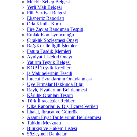
Mücbir Sebep Belgesi
Yerli Malı Belgesi
Fiili Sarfiyat Belgesi
Ekspertiz Raporları
Oda Kimlik Kartı
Fire Zayiat Randıman Tespiti
Emlak Komisyonculuğu
Çıraklık Sözleşmesi Onayı
Bağ-Kur İle İlgili İşlemler
Fatura Tasdik İşlemleri
Ayniyat Listeleri Onayı
Yatırım Teşvik Belgesi
KOBİ Teşvik Kredileri
İş Makinelerinin Tescili
İhracat Evraklarının Onaylanması
Üye Firmalar Hakkında Bilgi
Rayiç Fiyatlarının Belirlenmesi
Kârlılık Oranları Tespiti
Türk İhracatçılar Rehberi
Ülke Raporları & Dış Ticaret Verileri
İthalat, İhracat ve Gümrük
Azami Fiyat Tarifelerinin Belirlenmesi
Tahkim Mevzuatı
Bilirkişi ve Hakem Listesi
Sözleşmeli Bankalar