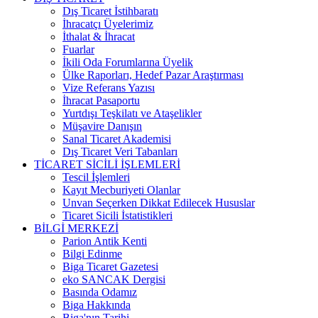
Dış Ticaret İstihbaratı
İhracatçı Üyelerimiz
İthalat & İhracat
Fuarlar
İkili Oda Forumlarına Üyelik
Ülke Raporları, Hedef Pazar Araştırması
Vize Referans Yazısı
İhracat Pasaportu
Yurtdışı Teşkilatı ve Ataşelikler
Müşavire Danışın
Sanal Ticaret Akademisi
Dış Ticaret Veri Tabanları
TİCARET SİCİLİ İŞLEMLERİ
Tescil İşlemleri
Kayıt Mecburiyeti Olanlar
Unvan Seçerken Dikkat Edilecek Hususlar
Ticaret Sicili İstatistikleri
BİLGİ MERKEZİ
Parion Antik Kenti
Bilgi Edinme
Biga Ticaret Gazetesi
eko SANCAK Dergisi
Basında Odamız
Biga Hakkında
Biga'nın Tarihi