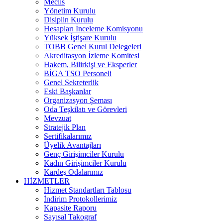
Meclis
Yönetim Kurulu
Disiplin Kurulu
Hesapları İnceleme Komisyonu
Yüksek İştişare Kurulu
TOBB Genel Kurul Delegeleri
Akreditasyon İzleme Komitesi
Hakem, Bilirkişi ve Eksperler
BİGA TSO Personeli
Genel Sekreterlik
Eski Başkanlar
Organizasyon Şeması
Oda Teşkilatı ve Görevleri
Mevzuat
Stratejik Plan
Sertifikalarımız
Üyelik Avantajları
Genç Girişimciler Kurulu
Kadın Girişimciler Kurulu
Kardeş Odalarımız
HİZMETLER
Hizmet Standartları Tablosu
İndirim Protokollerimiz
Kapasite Raporu
Sayısal Takograf