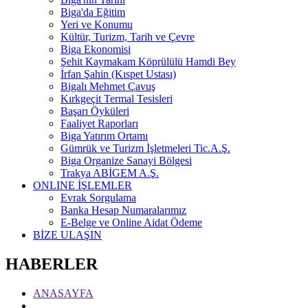
Biga'da Eğitim
Yeri ve Konumu
Kültür, Turizm, Tarih ve Çevre
Biga Ekonomisi
Şehit Kaymakam Köprülülü Hamdi Bey
İrfan Şahin (Kıspet Ustası)
Bigalı Mehmet Çavuş
Kırkgeçit Termal Tesisleri
Başarı Öyküleri
Faaliyet Raporları
Biga Yatırım Ortamı
Gümrük ve Turizm İşletmeleri Tic.A.Ş.
Biga Organize Sanayi Bölgesi
Trakya ABİGEM A.Ş.
ONLINE İŞLEMLER
Evrak Sorgulama
Banka Hesap Numaralarımız
E-Belge ve Online Aidat Ödeme
BİZE ULAŞIN
HABERLER
ANASAYFA