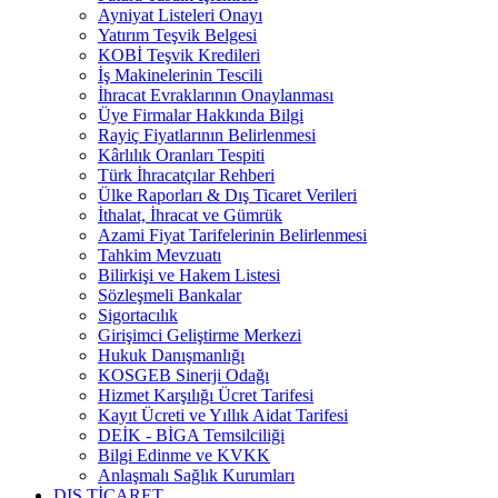
Ayniyat Listeleri Onayı
Yatırım Teşvik Belgesi
KOBİ Teşvik Kredileri
İş Makinelerinin Tescili
İhracat Evraklarının Onaylanması
Üye Firmalar Hakkında Bilgi
Rayiç Fiyatlarının Belirlenmesi
Kârlılık Oranları Tespiti
Türk İhracatçılar Rehberi
Ülke Raporları & Dış Ticaret Verileri
İthalat, İhracat ve Gümrük
Azami Fiyat Tarifelerinin Belirlenmesi
Tahkim Mevzuatı
Bilirkişi ve Hakem Listesi
Sözleşmeli Bankalar
Sigortacılık
Girişimci Geliştirme Merkezi
Hukuk Danışmanlığı
KOSGEB Sinerji Odağı
Hizmet Karşılığı Ücret Tarifesi
Kayıt Ücreti ve Yıllık Aidat Tarifesi
DEİK - BİGA Temsilciliği
Bilgi Edinme ve KVKK
Anlaşmalı Sağlık Kurumları
DIŞ TİCARET