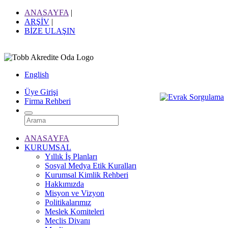
ANASAYFA
|
ARŞİV
|
BİZE ULAŞIN
English
Üye Girişi
Firma Rehberi
ANASAYFA
KURUMSAL
Yıllık İş Planları
Sosyal Medya Etik Kuralları
Kurumsal Kimlik Rehberi
Hakkımızda
Misyon ve Vizyon
Politikalarımız
Meslek Komiteleri
Meclis Divanı