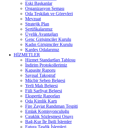
Eski Başkanlar
Organizasyon Şeması
Oda Teşkilatı ve Görevleri
Mevzuat
Stratejik Plan
Sertifikalarımız
Üyelik Avantajları
Genç Girişimciler Kurulu
Kadın Girişimciler Kurulu
Kardeş Odalarımız
HİZMETLER
Hizmet Standartları Tablosu
İndirim Protokollerimiz
Kapasite Raporu
Sayısal Takograf
Mücbir Sebep Belgesi
Yerli Malı Belgesi
Fiili Sarfiyat Belgesi
Ekspertiz Raporları
Oda Kimlik Kartı
Fire Zayiat Randıman Tespiti
Emlak Komisyonculuğu
Çıraklık Sözleşmesi Onayı
Bağ-Kur İle İlgili İşlemler
Fatura Tasdik İşlemleri