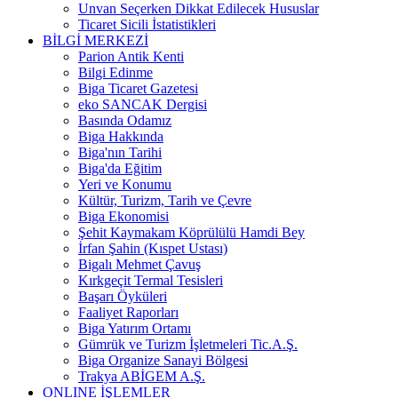
Unvan Seçerken Dikkat Edilecek Hususlar
Ticaret Sicili İstatistikleri
BİLGİ MERKEZİ
Parion Antik Kenti
Bilgi Edinme
Biga Ticaret Gazetesi
eko SANCAK Dergisi
Basında Odamız
Biga Hakkında
Biga'nın Tarihi
Biga'da Eğitim
Yeri ve Konumu
Kültür, Turizm, Tarih ve Çevre
Biga Ekonomisi
Şehit Kaymakam Köprülülü Hamdi Bey
İrfan Şahin (Kıspet Ustası)
Bigalı Mehmet Çavuş
Kırkgeçit Termal Tesisleri
Başarı Öyküleri
Faaliyet Raporları
Biga Yatırım Ortamı
Gümrük ve Turizm İşletmeleri Tic.A.Ş.
Biga Organize Sanayi Bölgesi
Trakya ABİGEM A.Ş.
ONLINE İŞLEMLER