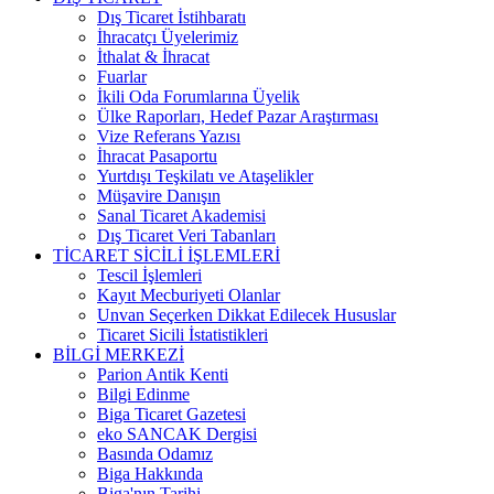
Dış Ticaret İstihbaratı
İhracatçı Üyelerimiz
İthalat & İhracat
Fuarlar
İkili Oda Forumlarına Üyelik
Ülke Raporları, Hedef Pazar Araştırması
Vize Referans Yazısı
İhracat Pasaportu
Yurtdışı Teşkilatı ve Ataşelikler
Müşavire Danışın
Sanal Ticaret Akademisi
Dış Ticaret Veri Tabanları
TİCARET SİCİLİ İŞLEMLERİ
Tescil İşlemleri
Kayıt Mecburiyeti Olanlar
Unvan Seçerken Dikkat Edilecek Hususlar
Ticaret Sicili İstatistikleri
BİLGİ MERKEZİ
Parion Antik Kenti
Bilgi Edinme
Biga Ticaret Gazetesi
eko SANCAK Dergisi
Basında Odamız
Biga Hakkında
Biga'nın Tarihi