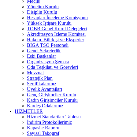
Meclis
Yönetim Kurulu
Disiplin Kurulu
Hesapları İnceleme Komisyonu
Yüksek İştişare Kurulu
TOBB Genel Kurul Delegeleri
Akreditasyon İzleme Komitesi
Hakem, Bilirkişi ve Eksperler
BİGA TSO Personeli
Genel Sekreterlik
Eski Başkanlar
Organizasyon Şeması
Oda Teşkilatı ve Görevleri
Mevzuat
Stratejik Plan
Sertifikalarımız
Üyelik Avantajları
Genç Girişimciler Kurulu
Kadın Girişimciler Kurulu
Kardeş Odalarımız
HİZMETLER
Hizmet Standartları Tablosu
İndirim Protokollerimiz
Kapasite Raporu
Sayısal Takograf