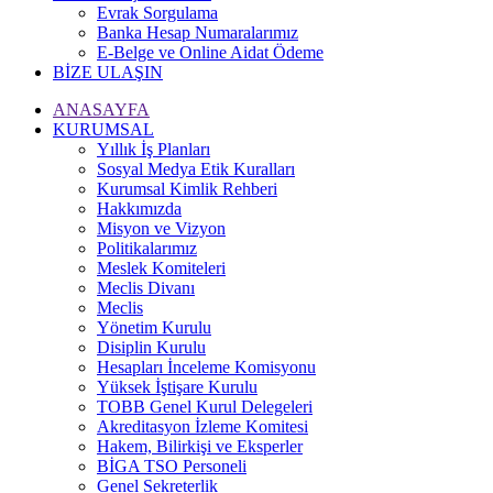
Evrak Sorgulama
Banka Hesap Numaralarımız
E-Belge ve Online Aidat Ödeme
BİZE ULAŞIN
ANASAYFA
KURUMSAL
Yıllık İş Planları
Sosyal Medya Etik Kuralları
Kurumsal Kimlik Rehberi
Hakkımızda
Misyon ve Vizyon
Politikalarımız
Meslek Komiteleri
Meclis Divanı
Meclis
Yönetim Kurulu
Disiplin Kurulu
Hesapları İnceleme Komisyonu
Yüksek İştişare Kurulu
TOBB Genel Kurul Delegeleri
Akreditasyon İzleme Komitesi
Hakem, Bilirkişi ve Eksperler
BİGA TSO Personeli
Genel Sekreterlik