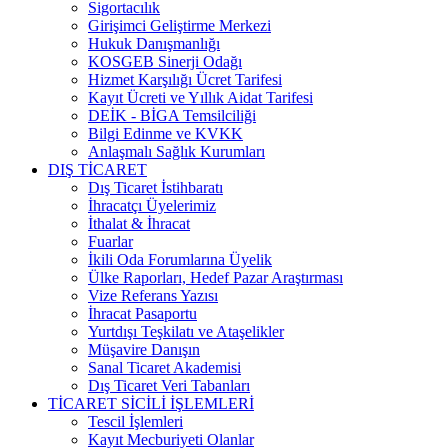
Sigortacılık
Girişimci Geliştirme Merkezi
Hukuk Danışmanlığı
KOSGEB Sinerji Odağı
Hizmet Karşılığı Ücret Tarifesi
Kayıt Ücreti ve Yıllık Aidat Tarifesi
DEİK - BİGA Temsilciliği
Bilgi Edinme ve KVKK
Anlaşmalı Sağlık Kurumları
DIŞ TİCARET
Dış Ticaret İstihbaratı
İhracatçı Üyelerimiz
İthalat & İhracat
Fuarlar
İkili Oda Forumlarına Üyelik
Ülke Raporları, Hedef Pazar Araştırması
Vize Referans Yazısı
İhracat Pasaportu
Yurtdışı Teşkilatı ve Ataşelikler
Müşavire Danışın
Sanal Ticaret Akademisi
Dış Ticaret Veri Tabanları
TİCARET SİCİLİ İŞLEMLERİ
Tescil İşlemleri
Kayıt Mecburiyeti Olanlar