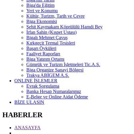
Biga'da Eğitim
Yeri ve Konumu
Kültür, Turizm, Tarih ve Çevre
Biga Ekonomisi
Şehit Kaymakam Köprülülü Hamdi Bey
İrfan Şahin (Kıspet Ustası)
Bigalı Mehmet Çavuş
Kırkgeçit Termal Tesisleri
Başarı Öyküleri
Faaliyet Raporları
Biga Yatırım Ortamı
Gümrük ve Turizm İşletmeleri Tic.A.Ş.
Biga Organize Sanayi Bölgesi
Trakya ABİGEM A.Ş.
ONLINE İŞLEMLER
Evrak Sorgulama
Banka Hesap Numaralarımız
E-Belge ve Online Aidat Ödeme
BİZE ULAŞIN
HABERLER
ANASAYFA