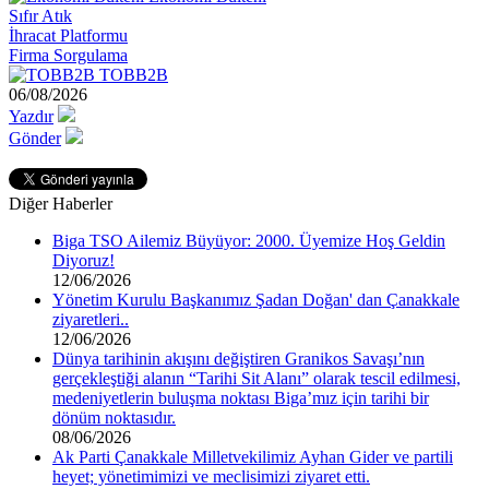
Sıfır Atık
İhracat Platformu
Firma Sorgulama
TOBB2B
06/08/2026
Yazdır
Gönder
Diğer Haberler
Biga TSO Ailemiz Büyüyor: 2000. Üyemize Hoş Geldin
Diyoruz!
12/06/2026
Yönetim Kurulu Başkanımız Şadan Doğan' dan Çanakkale
ziyaretleri..
12/06/2026
Dünya tarihinin akışını değiştiren Granikos Savaşı’nın
gerçekleştiği alanın “Tarihi Sit Alanı” olarak tescil edilmesi,
medeniyetlerin buluşma noktası Biga’mız için tarihi bir
dönüm noktasıdır.
08/06/2026
Ak Parti Çanakkale Milletvekilimiz Ayhan Gider ve partili
heyet; yönetimimizi ve meclisimizi ziyaret etti.