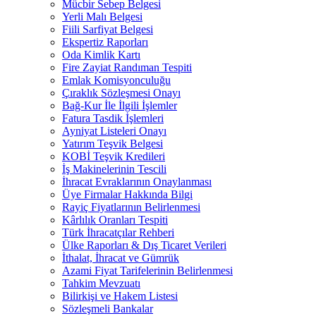
Mücbir Sebep Belgesi
Yerli Malı Belgesi
Fiili Sarfiyat Belgesi
Ekspertiz Raporları
Oda Kimlik Kartı
Fire Zayiat Randıman Tespiti
Emlak Komisyonculuğu
Çıraklık Sözleşmesi Onayı
Bağ-Kur İle İlgili İşlemler
Fatura Tasdik İşlemleri
Ayniyat Listeleri Onayı
Yatırım Teşvik Belgesi
KOBİ Teşvik Kredileri
İş Makinelerinin Tescili
İhracat Evraklarının Onaylanması
Üye Firmalar Hakkında Bilgi
Rayiç Fiyatlarının Belirlenmesi
Kârlılık Oranları Tespiti
Türk İhracatçılar Rehberi
Ülke Raporları & Dış Ticaret Verileri
İthalat, İhracat ve Gümrük
Azami Fiyat Tarifelerinin Belirlenmesi
Tahkim Mevzuatı
Bilirkişi ve Hakem Listesi
Sözleşmeli Bankalar