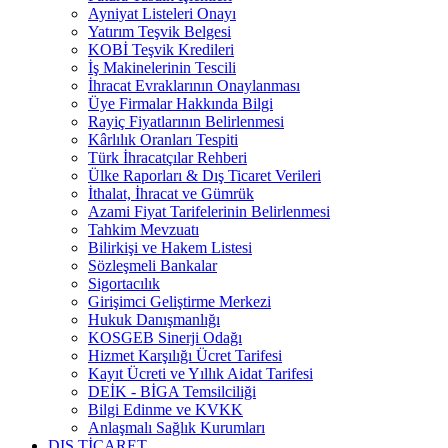
Ayniyat Listeleri Onayı
Yatırım Teşvik Belgesi
KOBİ Teşvik Kredileri
İş Makinelerinin Tescili
İhracat Evraklarının Onaylanması
Üye Firmalar Hakkında Bilgi
Rayiç Fiyatlarının Belirlenmesi
Kârlılık Oranları Tespiti
Türk İhracatçılar Rehberi
Ülke Raporları & Dış Ticaret Verileri
İthalat, İhracat ve Gümrük
Azami Fiyat Tarifelerinin Belirlenmesi
Tahkim Mevzuatı
Bilirkişi ve Hakem Listesi
Sözleşmeli Bankalar
Sigortacılık
Girişimci Geliştirme Merkezi
Hukuk Danışmanlığı
KOSGEB Sinerji Odağı
Hizmet Karşılığı Ücret Tarifesi
Kayıt Ücreti ve Yıllık Aidat Tarifesi
DEİK - BİGA Temsilciliği
Bilgi Edinme ve KVKK
Anlaşmalı Sağlık Kurumları
DIŞ TİCARET