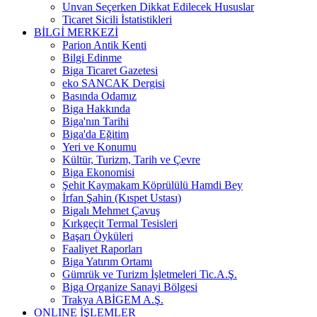
Unvan Seçerken Dikkat Edilecek Hususlar
Ticaret Sicili İstatistikleri
BİLGİ MERKEZİ
Parion Antik Kenti
Bilgi Edinme
Biga Ticaret Gazetesi
eko SANCAK Dergisi
Basında Odamız
Biga Hakkında
Biga'nın Tarihi
Biga'da Eğitim
Yeri ve Konumu
Kültür, Turizm, Tarih ve Çevre
Biga Ekonomisi
Şehit Kaymakam Köprülülü Hamdi Bey
İrfan Şahin (Kıspet Ustası)
Bigalı Mehmet Çavuş
Kırkgeçit Termal Tesisleri
Başarı Öyküleri
Faaliyet Raporları
Biga Yatırım Ortamı
Gümrük ve Turizm İşletmeleri Tic.A.Ş.
Biga Organize Sanayi Bölgesi
Trakya ABİGEM A.Ş.
ONLINE İŞLEMLER