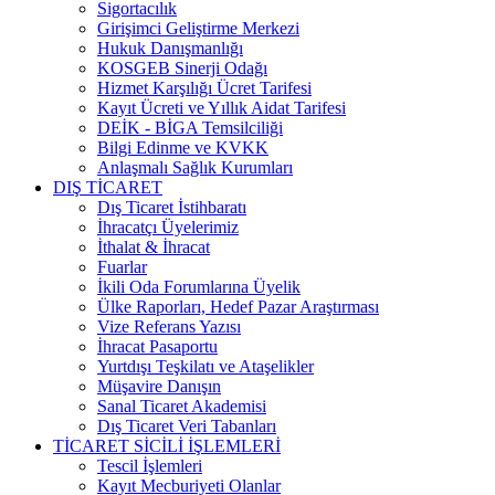
Sigortacılık
Girişimci Geliştirme Merkezi
Hukuk Danışmanlığı
KOSGEB Sinerji Odağı
Hizmet Karşılığı Ücret Tarifesi
Kayıt Ücreti ve Yıllık Aidat Tarifesi
DEİK - BİGA Temsilciliği
Bilgi Edinme ve KVKK
Anlaşmalı Sağlık Kurumları
DIŞ TİCARET
Dış Ticaret İstihbaratı
İhracatçı Üyelerimiz
İthalat & İhracat
Fuarlar
İkili Oda Forumlarına Üyelik
Ülke Raporları, Hedef Pazar Araştırması
Vize Referans Yazısı
İhracat Pasaportu
Yurtdışı Teşkilatı ve Ataşelikler
Müşavire Danışın
Sanal Ticaret Akademisi
Dış Ticaret Veri Tabanları
TİCARET SİCİLİ İŞLEMLERİ
Tescil İşlemleri
Kayıt Mecburiyeti Olanlar