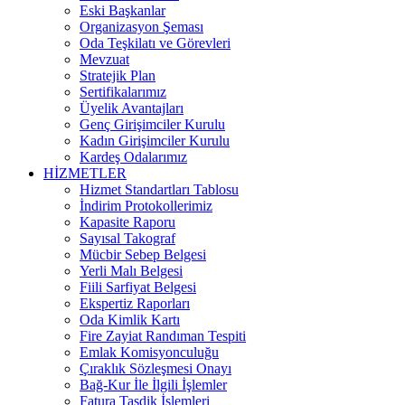
Eski Başkanlar
Organizasyon Şeması
Oda Teşkilatı ve Görevleri
Mevzuat
Stratejik Plan
Sertifikalarımız
Üyelik Avantajları
Genç Girişimciler Kurulu
Kadın Girişimciler Kurulu
Kardeş Odalarımız
HİZMETLER
Hizmet Standartları Tablosu
İndirim Protokollerimiz
Kapasite Raporu
Sayısal Takograf
Mücbir Sebep Belgesi
Yerli Malı Belgesi
Fiili Sarfiyat Belgesi
Ekspertiz Raporları
Oda Kimlik Kartı
Fire Zayiat Randıman Tespiti
Emlak Komisyonculuğu
Çıraklık Sözleşmesi Onayı
Bağ-Kur İle İlgili İşlemler
Fatura Tasdik İşlemleri