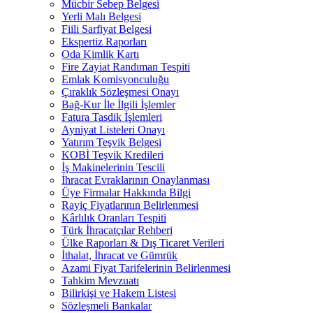
Mücbir Sebep Belgesi
Yerli Malı Belgesi
Fiili Sarfiyat Belgesi
Ekspertiz Raporları
Oda Kimlik Kartı
Fire Zayiat Randıman Tespiti
Emlak Komisyonculuğu
Çıraklık Sözleşmesi Onayı
Bağ-Kur İle İlgili İşlemler
Fatura Tasdik İşlemleri
Ayniyat Listeleri Onayı
Yatırım Teşvik Belgesi
KOBİ Teşvik Kredileri
İş Makinelerinin Tescili
İhracat Evraklarının Onaylanması
Üye Firmalar Hakkında Bilgi
Rayiç Fiyatlarının Belirlenmesi
Kârlılık Oranları Tespiti
Türk İhracatçılar Rehberi
Ülke Raporları & Dış Ticaret Verileri
İthalat, İhracat ve Gümrük
Azami Fiyat Tarifelerinin Belirlenmesi
Tahkim Mevzuatı
Bilirkişi ve Hakem Listesi
Sözleşmeli Bankalar