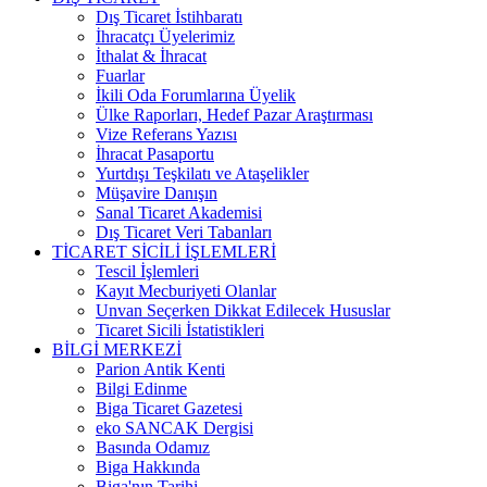
Dış Ticaret İstihbaratı
İhracatçı Üyelerimiz
İthalat & İhracat
Fuarlar
İkili Oda Forumlarına Üyelik
Ülke Raporları, Hedef Pazar Araştırması
Vize Referans Yazısı
İhracat Pasaportu
Yurtdışı Teşkilatı ve Ataşelikler
Müşavire Danışın
Sanal Ticaret Akademisi
Dış Ticaret Veri Tabanları
TİCARET SİCİLİ İŞLEMLERİ
Tescil İşlemleri
Kayıt Mecburiyeti Olanlar
Unvan Seçerken Dikkat Edilecek Hususlar
Ticaret Sicili İstatistikleri
BİLGİ MERKEZİ
Parion Antik Kenti
Bilgi Edinme
Biga Ticaret Gazetesi
eko SANCAK Dergisi
Basında Odamız
Biga Hakkında
Biga'nın Tarihi