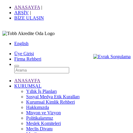
ANASAYFA
|
ARŞİV
|
BİZE ULAŞIN
English
Üye Girişi
Firma Rehberi
ANASAYFA
KURUMSAL
Yıllık İş Planları
Sosyal Medya Etik Kuralları
Kurumsal Kimlik Rehberi
Hakkımızda
Misyon ve Vizyon
Politikalarımız
Meslek Komiteleri
Meclis Divanı