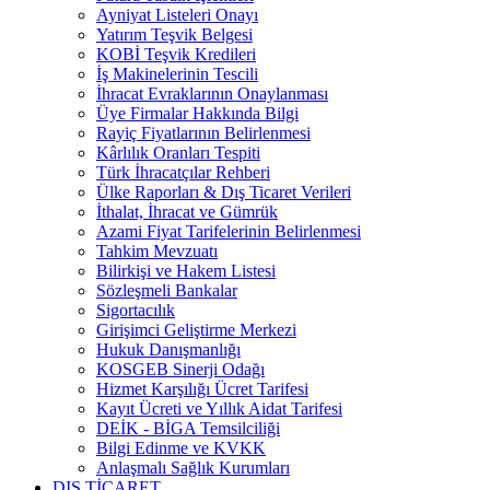
Ayniyat Listeleri Onayı
Yatırım Teşvik Belgesi
KOBİ Teşvik Kredileri
İş Makinelerinin Tescili
İhracat Evraklarının Onaylanması
Üye Firmalar Hakkında Bilgi
Rayiç Fiyatlarının Belirlenmesi
Kârlılık Oranları Tespiti
Türk İhracatçılar Rehberi
Ülke Raporları & Dış Ticaret Verileri
İthalat, İhracat ve Gümrük
Azami Fiyat Tarifelerinin Belirlenmesi
Tahkim Mevzuatı
Bilirkişi ve Hakem Listesi
Sözleşmeli Bankalar
Sigortacılık
Girişimci Geliştirme Merkezi
Hukuk Danışmanlığı
KOSGEB Sinerji Odağı
Hizmet Karşılığı Ücret Tarifesi
Kayıt Ücreti ve Yıllık Aidat Tarifesi
DEİK - BİGA Temsilciliği
Bilgi Edinme ve KVKK
Anlaşmalı Sağlık Kurumları
DIŞ TİCARET