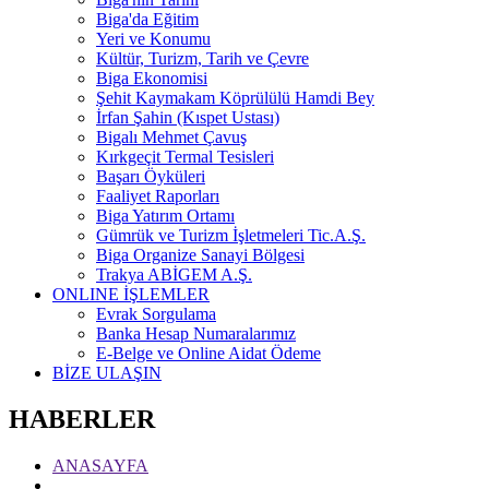
Biga'da Eğitim
Yeri ve Konumu
Kültür, Turizm, Tarih ve Çevre
Biga Ekonomisi
Şehit Kaymakam Köprülülü Hamdi Bey
İrfan Şahin (Kıspet Ustası)
Bigalı Mehmet Çavuş
Kırkgeçit Termal Tesisleri
Başarı Öyküleri
Faaliyet Raporları
Biga Yatırım Ortamı
Gümrük ve Turizm İşletmeleri Tic.A.Ş.
Biga Organize Sanayi Bölgesi
Trakya ABİGEM A.Ş.
ONLINE İŞLEMLER
Evrak Sorgulama
Banka Hesap Numaralarımız
E-Belge ve Online Aidat Ödeme
BİZE ULAŞIN
HABERLER
ANASAYFA