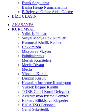
Evrak Sorgulama
Banka Hesap Numaralarımız
E-Belge ve Online Aidat Ödeme
BİZE ULAŞIN
ANASAYFA
KURUMSAL
Yıllık İş Planları
Sosyal Medya Etik Kuralları
Kurumsal Kimlik Rehberi
Hakkımızda
Misyon ve Vizyon
Politikalarımız
Meslek Komiteleri
Meclis Divanı
Meclis
Yönetim Kurulu
Disiplin Kurulu
Hesapları İnceleme Komisyonu
Yüksek İştişare Kurulu
TOBB Genel Kurul Delegeleri
Akreditasyon İzleme Komitesi
Hakem, Bilirkişi ve Eksperler
BİGA TSO Personeli
Genel Sekreterlik