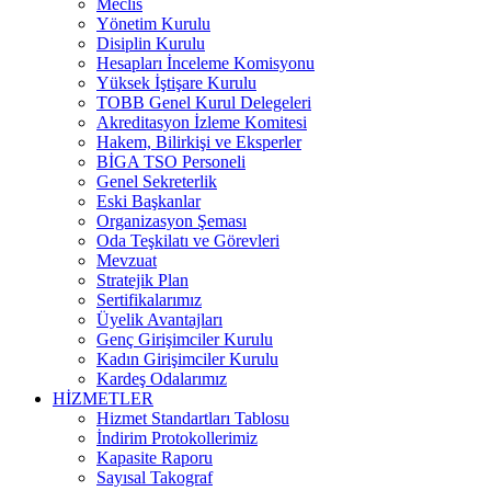
Meclis
Yönetim Kurulu
Disiplin Kurulu
Hesapları İnceleme Komisyonu
Yüksek İştişare Kurulu
TOBB Genel Kurul Delegeleri
Akreditasyon İzleme Komitesi
Hakem, Bilirkişi ve Eksperler
BİGA TSO Personeli
Genel Sekreterlik
Eski Başkanlar
Organizasyon Şeması
Oda Teşkilatı ve Görevleri
Mevzuat
Stratejik Plan
Sertifikalarımız
Üyelik Avantajları
Genç Girişimciler Kurulu
Kadın Girişimciler Kurulu
Kardeş Odalarımız
HİZMETLER
Hizmet Standartları Tablosu
İndirim Protokollerimiz
Kapasite Raporu
Sayısal Takograf