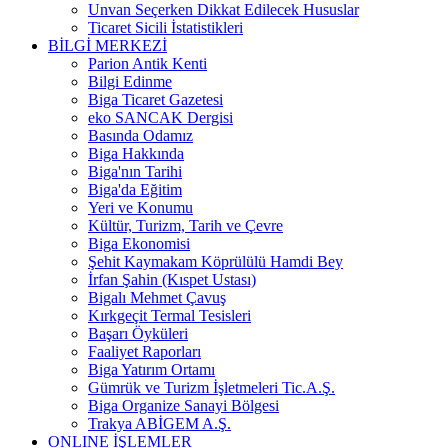
Unvan Seçerken Dikkat Edilecek Hususlar
Ticaret Sicili İstatistikleri
BİLGİ MERKEZİ
Parion Antik Kenti
Bilgi Edinme
Biga Ticaret Gazetesi
eko SANCAK Dergisi
Basında Odamız
Biga Hakkında
Biga'nın Tarihi
Biga'da Eğitim
Yeri ve Konumu
Kültür, Turizm, Tarih ve Çevre
Biga Ekonomisi
Şehit Kaymakam Köprülülü Hamdi Bey
İrfan Şahin (Kıspet Ustası)
Bigalı Mehmet Çavuş
Kırkgeçit Termal Tesisleri
Başarı Öyküleri
Faaliyet Raporları
Biga Yatırım Ortamı
Gümrük ve Turizm İşletmeleri Tic.A.Ş.
Biga Organize Sanayi Bölgesi
Trakya ABİGEM A.Ş.
ONLINE İŞLEMLER