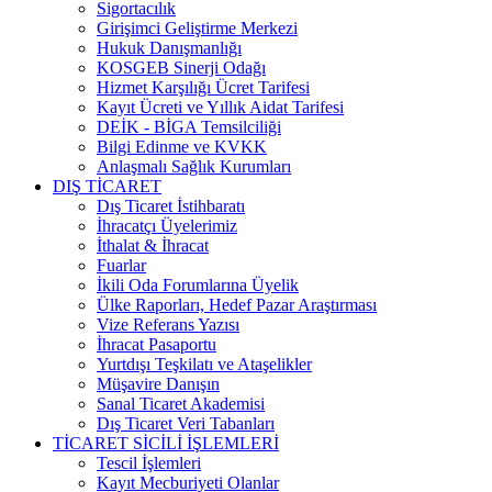
Sigortacılık
Girişimci Geliştirme Merkezi
Hukuk Danışmanlığı
KOSGEB Sinerji Odağı
Hizmet Karşılığı Ücret Tarifesi
Kayıt Ücreti ve Yıllık Aidat Tarifesi
DEİK - BİGA Temsilciliği
Bilgi Edinme ve KVKK
Anlaşmalı Sağlık Kurumları
DIŞ TİCARET
Dış Ticaret İstihbaratı
İhracatçı Üyelerimiz
İthalat & İhracat
Fuarlar
İkili Oda Forumlarına Üyelik
Ülke Raporları, Hedef Pazar Araştırması
Vize Referans Yazısı
İhracat Pasaportu
Yurtdışı Teşkilatı ve Ataşelikler
Müşavire Danışın
Sanal Ticaret Akademisi
Dış Ticaret Veri Tabanları
TİCARET SİCİLİ İŞLEMLERİ
Tescil İşlemleri
Kayıt Mecburiyeti Olanlar