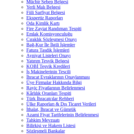
Mücbir Sebep Belgesi
Yerli Malı Belgesi
Fiili Sarfiyat Belgesi
Ekspertiz Raporları
Oda Kimlik Kartı
Fire Zayiat Randıman Tespiti
Emlak Komisyonculuğu
Çıraklık Sözleşmesi Onayı
Bağ-Kur İle İlgili İşlemler
Fatura Tasdik İşlemleri
Ayniyat Listeleri Onayı
Yatırım Teşvik Belgesi
KOBİ Teşvik Kredileri
İş Makinelerinin Tescili
İhracat Evraklarının Onaylanması
Üye Firmalar Hakkında Bilgi
Rayiç Fiyatlarının Belirlenmesi
Kârlılık Oranları Tespiti
Türk İhracatçılar Rehberi
Ülke Raporları & Dış Ticaret Verileri
İthalat, İhracat ve Gümrük
Azami Fiyat Tarifelerinin Belirlenmesi
Tahkim Mevzuatı
Bilirkişi ve Hakem Listesi
Sözleşmeli Bankalar