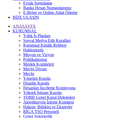
Evrak Sorgulama
Banka Hesap Numaralarımız
E-Belge ve Online Aidat Ödeme
BİZE ULAŞIN
ANASAYFA
KURUMSAL
Yıllık İş Planları
Sosyal Medya Etik Kuralları
Kurumsal Kimlik Rehberi
Hakkımızda
Misyon ve Vizyon
Politikalarımız
Meslek Komiteleri
Meclis Divanı
Meclis
Yönetim Kurulu
Disiplin Kurulu
Hesapları İnceleme Komisyonu
Yüksek İştişare Kurulu
TOBB Genel Kurul Delegeleri
Akreditasyon İzleme Komitesi
Hakem, Bilirkişi ve Eksperler
BİGA TSO Personeli
Genel Sekreterlik