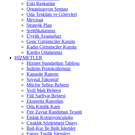
Eski Başkanlar
Organizasyon Şeması
Oda Teşkilatı ve Görevleri
Mevzuat
Stratejik Plan
Sertifikalarımız
Üyelik Avantajları
Genç Girişimciler Kurulu
Kadın Girişimciler Kurulu
Kardeş Odalarımız
HİZMETLER
Hizmet Standartları Tablosu
İndirim Protokollerimiz
Kapasite Raporu
Sayısal Takograf
Mücbir Sebep Belgesi
Yerli Malı Belgesi
Fiili Sarfiyat Belgesi
Ekspertiz Raporları
Oda Kimlik Kartı
Fire Zayiat Randıman Tespiti
Emlak Komisyonculuğu
Çıraklık Sözleşmesi Onayı
Bağ-Kur İle İlgili İşlemler
Fatura Tasdik İşlemleri