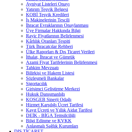
Ayniyat Listeleri Onayı
Yatırım Teşvik Belgesi
KOBİ Teşvik Kredileri
İş Makinelerinin Tescili
İhracat Evraklarının Onaylanması
Üye Firmalar Hakkında Bilgi
Rayiç Fiyatlarının Belirlenmesi
Kârlılık Oranları Tespiti
Türk İhracatçılar Rehberi
Ülke Raporları & Dış Ticaret Verileri
İthalat, İhracat ve Gümrük
Azami Fiyat Tarifelerinin Belirlenmesi
Tahkim Mevzuatı
Bilirkişi ve Hakem Listesi
Sözleşmeli Bankalar
Sigortacılık
Girişimci Geliştirme Merkezi
Hukuk Danışmanlığı
KOSGEB Sinerji Odağı
Hizmet Karşılığı Ücret Tarifesi
Kayıt Ücreti ve Yıllık Aidat Tarifesi
DEİK - BİGA Temsilciliği
Bilgi Edinme ve KVKK
Anlaşmalı Sağlık Kurumları
DIŞ TİCARET