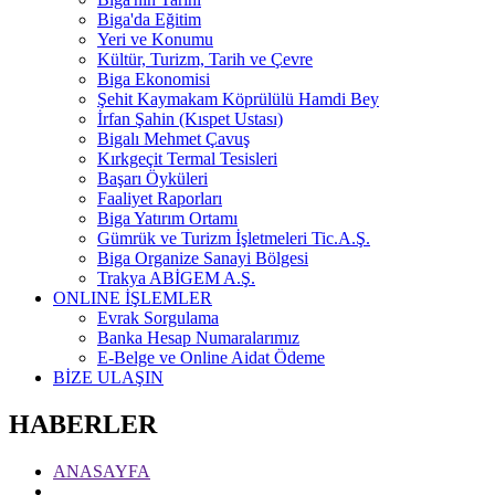
Biga'da Eğitim
Yeri ve Konumu
Kültür, Turizm, Tarih ve Çevre
Biga Ekonomisi
Şehit Kaymakam Köprülülü Hamdi Bey
İrfan Şahin (Kıspet Ustası)
Bigalı Mehmet Çavuş
Kırkgeçit Termal Tesisleri
Başarı Öyküleri
Faaliyet Raporları
Biga Yatırım Ortamı
Gümrük ve Turizm İşletmeleri Tic.A.Ş.
Biga Organize Sanayi Bölgesi
Trakya ABİGEM A.Ş.
ONLINE İŞLEMLER
Evrak Sorgulama
Banka Hesap Numaralarımız
E-Belge ve Online Aidat Ödeme
BİZE ULAŞIN
HABERLER
ANASAYFA