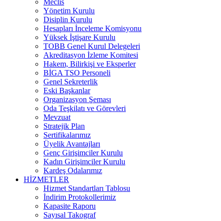
Meclis
Yönetim Kurulu
Disiplin Kurulu
Hesapları İnceleme Komisyonu
Yüksek İştişare Kurulu
TOBB Genel Kurul Delegeleri
Akreditasyon İzleme Komitesi
Hakem, Bilirkişi ve Eksperler
BİGA TSO Personeli
Genel Sekreterlik
Eski Başkanlar
Organizasyon Şeması
Oda Teşkilatı ve Görevleri
Mevzuat
Stratejik Plan
Sertifikalarımız
Üyelik Avantajları
Genç Girişimciler Kurulu
Kadın Girişimciler Kurulu
Kardeş Odalarımız
HİZMETLER
Hizmet Standartları Tablosu
İndirim Protokollerimiz
Kapasite Raporu
Sayısal Takograf