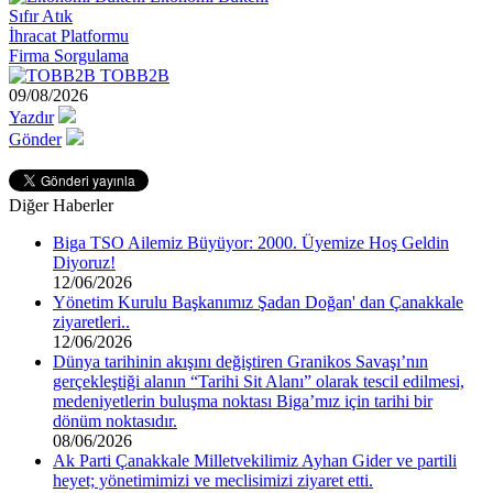
Sıfır Atık
İhracat Platformu
Firma Sorgulama
TOBB2B
09/08/2026
Yazdır
Gönder
Diğer Haberler
Biga TSO Ailemiz Büyüyor: 2000. Üyemize Hoş Geldin
Diyoruz!
12/06/2026
Yönetim Kurulu Başkanımız Şadan Doğan' dan Çanakkale
ziyaretleri..
12/06/2026
Dünya tarihinin akışını değiştiren Granikos Savaşı’nın
gerçekleştiği alanın “Tarihi Sit Alanı” olarak tescil edilmesi,
medeniyetlerin buluşma noktası Biga’mız için tarihi bir
dönüm noktasıdır.
08/06/2026
Ak Parti Çanakkale Milletvekilimiz Ayhan Gider ve partili
heyet; yönetimimizi ve meclisimizi ziyaret etti.