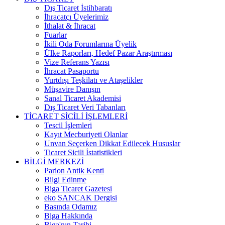
Dış Ticaret İstihbaratı
İhracatçı Üyelerimiz
İthalat & İhracat
Fuarlar
İkili Oda Forumlarına Üyelik
Ülke Raporları, Hedef Pazar Araştırması
Vize Referans Yazısı
İhracat Pasaportu
Yurtdışı Teşkilatı ve Ataşelikler
Müşavire Danışın
Sanal Ticaret Akademisi
Dış Ticaret Veri Tabanları
TİCARET SİCİLİ İŞLEMLERİ
Tescil İşlemleri
Kayıt Mecburiyeti Olanlar
Unvan Seçerken Dikkat Edilecek Hususlar
Ticaret Sicili İstatistikleri
BİLGİ MERKEZİ
Parion Antik Kenti
Bilgi Edinme
Biga Ticaret Gazetesi
eko SANCAK Dergisi
Basında Odamız
Biga Hakkında
Biga'nın Tarihi