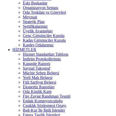
Eski Başkanlar
Organizasyon Şeması
Oda Teşkilatı ve Görevleri
Mevzuat
Stratejik Plan
Sertifikalarımız
Üyelik Avantajları
Genç Girişimciler Kurulu
Kadın Girişimciler Kurulu
Kardeş Odalarımız
HİZMETLER
Hizmet Standartları Tablosu
İndirim Protokollerimiz
Kapasite Raporu
Sayısal Takograf
Mücbir Sebep Belgesi
Yerli Malı Belgesi
Fiili Sarfiyat Belgesi
Ekspertiz Raporları
Oda Kimlik Kartı
Fire Zayiat Randıman Tespiti
Emlak Komisyonculuğu
Çıraklık Sözleşmesi Onayı
Bağ-Kur İle İlgili İşlemler
Fatura Tasdik İşlemleri