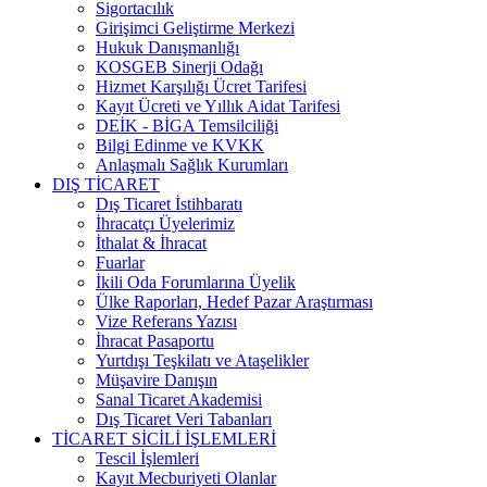
Sigortacılık
Girişimci Geliştirme Merkezi
Hukuk Danışmanlığı
KOSGEB Sinerji Odağı
Hizmet Karşılığı Ücret Tarifesi
Kayıt Ücreti ve Yıllık Aidat Tarifesi
DEİK - BİGA Temsilciliği
Bilgi Edinme ve KVKK
Anlaşmalı Sağlık Kurumları
DIŞ TİCARET
Dış Ticaret İstihbaratı
İhracatçı Üyelerimiz
İthalat & İhracat
Fuarlar
İkili Oda Forumlarına Üyelik
Ülke Raporları, Hedef Pazar Araştırması
Vize Referans Yazısı
İhracat Pasaportu
Yurtdışı Teşkilatı ve Ataşelikler
Müşavire Danışın
Sanal Ticaret Akademisi
Dış Ticaret Veri Tabanları
TİCARET SİCİLİ İŞLEMLERİ
Tescil İşlemleri
Kayıt Mecburiyeti Olanlar