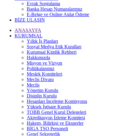
Evrak Sorgulama
Banka Hesap Numaralarımız
E-Belge ve Online Aidat Ödeme
BİZE ULAŞIN
ANASAYFA
KURUMSAL
Yıllık İş Planları
Sosyal Medya Etik Kuralları
Kurumsal Kimlik Rehberi
Hakkımızda
Misyon ve Vizyon
Politikalarımız
Meslek Komiteleri
Meclis Divanı
Meclis
Yönetim Kurulu
Disiplin Kurulu
Hesapları İnceleme Komisyonu
Yüksek İştişare Kurulu
TOBB Genel Kurul Delegeleri
Akreditasyon İzleme Komitesi
Hakem, Bilirkişi ve Eksperler
BİGA TSO Personeli
Genel Sekreterlik