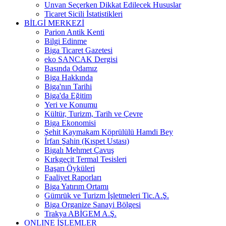
Unvan Seçerken Dikkat Edilecek Hususlar
Ticaret Sicili İstatistikleri
BİLGİ MERKEZİ
Parion Antik Kenti
Bilgi Edinme
Biga Ticaret Gazetesi
eko SANCAK Dergisi
Basında Odamız
Biga Hakkında
Biga'nın Tarihi
Biga'da Eğitim
Yeri ve Konumu
Kültür, Turizm, Tarih ve Çevre
Biga Ekonomisi
Şehit Kaymakam Köprülülü Hamdi Bey
İrfan Şahin (Kıspet Ustası)
Bigalı Mehmet Çavuş
Kırkgeçit Termal Tesisleri
Başarı Öyküleri
Faaliyet Raporları
Biga Yatırım Ortamı
Gümrük ve Turizm İşletmeleri Tic.A.Ş.
Biga Organize Sanayi Bölgesi
Trakya ABİGEM A.Ş.
ONLINE İŞLEMLER