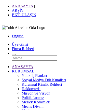
ANASAYFA
|
ARŞİV
|
BİZE ULAŞIN
English
Üye Girişi
Firma Rehberi
ANASAYFA
KURUMSAL
Yıllık İş Planları
Sosyal Medya Etik Kuralları
Kurumsal Kimlik Rehberi
Hakkımızda
Misyon ve Vizyon
Politikalarımız
Meslek Komiteleri
Meclis Divanı