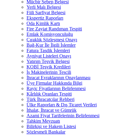
Mücbir Sebep Belgesi
Yerli Malı Belgesi
Fiili Sarfiyat Belgesi
Ekspertiz Raporları
Oda Kimlik Kartı
Fire Zayiat Randıman Tespiti
Emlak Komisyonculuğu
Çıraklık Sözleşmesi Onayı
Bağ-Kur İle İlgili İşlemler
Fatura Tasdik İşlemleri
Ayniyat Listeleri Onayı
Yatırım Teşvik Belgesi
KOBİ Teşvik Kredileri
İş Makinelerinin Tescili
İhracat Evraklarının Onaylanması
Üye Firmalar Hakkında Bilgi
Rayiç Fiyatlarının Belirlenmesi
Kârlılık Oranları Tespiti
Türk İhracatçılar Rehberi
Ülke Raporları & Dış Ticaret Verileri
İthalat, İhracat ve Gümrük
Azami Fiyat Tarifelerinin Belirlenmesi
Tahkim Mevzuatı
Bilirkişi ve Hakem Listesi
Sözleşmeli Bankalar