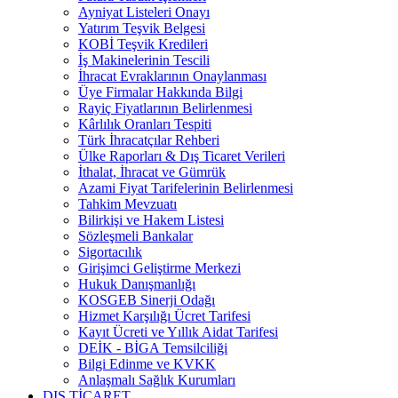
Ayniyat Listeleri Onayı
Yatırım Teşvik Belgesi
KOBİ Teşvik Kredileri
İş Makinelerinin Tescili
İhracat Evraklarının Onaylanması
Üye Firmalar Hakkında Bilgi
Rayiç Fiyatlarının Belirlenmesi
Kârlılık Oranları Tespiti
Türk İhracatçılar Rehberi
Ülke Raporları & Dış Ticaret Verileri
İthalat, İhracat ve Gümrük
Azami Fiyat Tarifelerinin Belirlenmesi
Tahkim Mevzuatı
Bilirkişi ve Hakem Listesi
Sözleşmeli Bankalar
Sigortacılık
Girişimci Geliştirme Merkezi
Hukuk Danışmanlığı
KOSGEB Sinerji Odağı
Hizmet Karşılığı Ücret Tarifesi
Kayıt Ücreti ve Yıllık Aidat Tarifesi
DEİK - BİGA Temsilciliği
Bilgi Edinme ve KVKK
Anlaşmalı Sağlık Kurumları
DIŞ TİCARET