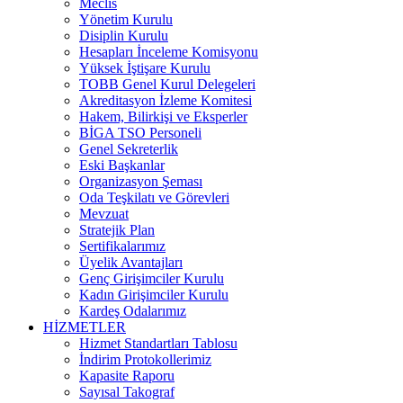
Meclis
Yönetim Kurulu
Disiplin Kurulu
Hesapları İnceleme Komisyonu
Yüksek İştişare Kurulu
TOBB Genel Kurul Delegeleri
Akreditasyon İzleme Komitesi
Hakem, Bilirkişi ve Eksperler
BİGA TSO Personeli
Genel Sekreterlik
Eski Başkanlar
Organizasyon Şeması
Oda Teşkilatı ve Görevleri
Mevzuat
Stratejik Plan
Sertifikalarımız
Üyelik Avantajları
Genç Girişimciler Kurulu
Kadın Girişimciler Kurulu
Kardeş Odalarımız
HİZMETLER
Hizmet Standartları Tablosu
İndirim Protokollerimiz
Kapasite Raporu
Sayısal Takograf