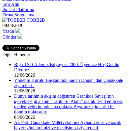
Sıfır Atık
İhracat Platformu
Firma Sorgulama
TOBB2B
08/08/2026
Yazdır
Gönder
Diğer Haberler
Biga TSO Ailemiz Büyüyor: 2000. Üyemize Hoş Geldin
Diyoruz!
12/06/2026
Yönetim Kurulu Başkanımız Şadan Doğan' dan Çanakkale
ziyaretleri..
12/06/2026
Dünya tarihinin akışını değiştiren Granikos Savaşı’nın
gerçekleştiği alanın “Tarihi Sit Alanı” olarak tescil edilmesi,
medeniyetlerin buluşma noktası Biga’mız için tarihi bir
dönüm noktasıdır.
08/06/2026
Ak Parti Çanakkale Milletvekilimiz Ayhan Gider ve partili
heyet; yönetimimizi ve meclisimizi ziyaret etti.