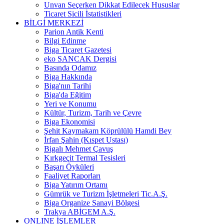
Unvan Seçerken Dikkat Edilecek Hususlar
Ticaret Sicili İstatistikleri
BİLGİ MERKEZİ
Parion Antik Kenti
Bilgi Edinme
Biga Ticaret Gazetesi
eko SANCAK Dergisi
Basında Odamız
Biga Hakkında
Biga'nın Tarihi
Biga'da Eğitim
Yeri ve Konumu
Kültür, Turizm, Tarih ve Çevre
Biga Ekonomisi
Şehit Kaymakam Köprülülü Hamdi Bey
İrfan Şahin (Kıspet Ustası)
Bigalı Mehmet Çavuş
Kırkgeçit Termal Tesisleri
Başarı Öyküleri
Faaliyet Raporları
Biga Yatırım Ortamı
Gümrük ve Turizm İşletmeleri Tic.A.Ş.
Biga Organize Sanayi Bölgesi
Trakya ABİGEM A.Ş.
ONLINE İŞLEMLER