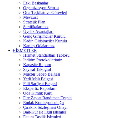
Eski Başkanlar
Organizasyon Şeması
Oda Teşkilatı ve Görevleri
Mevzuat
Stratejik Plan
Sertifikalarımız
Üyelik Avantajları
Genç Girişimciler Kurulu
Kadın Girişimciler Kurulu
Kardeş Odalarımız
HİZMETLER
Hizmet Standartları Tablosu
İndirim Protokollerimiz
Kapasite Raporu
Sayısal Takograf
Mücbir Sebep Belgesi
Yerli Malı Belgesi
Fiili Sarfiyat Belgesi
Ekspertiz Raporları
Oda Kimlik Kartı
Fire Zayiat Randıman Tespiti
Emlak Komisyonculuğu
Çıraklık Sözleşmesi Onayı
Bağ-Kur İle İlgili İşlemler
Fatura Tasdik İşlemleri