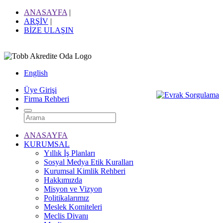
ANASAYFA
|
ARŞİV
|
BİZE ULAŞIN
English
Üye Girişi
Firma Rehberi
ANASAYFA
KURUMSAL
Yıllık İş Planları
Sosyal Medya Etik Kuralları
Kurumsal Kimlik Rehberi
Hakkımızda
Misyon ve Vizyon
Politikalarımız
Meslek Komiteleri
Meclis Divanı