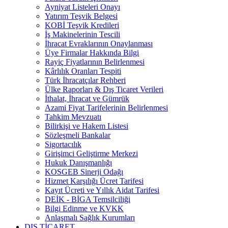
Ayniyat Listeleri Onayı
Yatırım Teşvik Belgesi
KOBİ Teşvik Kredileri
İş Makinelerinin Tescili
İhracat Evraklarının Onaylanması
Üye Firmalar Hakkında Bilgi
Rayiç Fiyatlarının Belirlenmesi
Kârlılık Oranları Tespiti
Türk İhracatçılar Rehberi
Ülke Raporları & Dış Ticaret Verileri
İthalat, İhracat ve Gümrük
Azami Fiyat Tarifelerinin Belirlenmesi
Tahkim Mevzuatı
Bilirkişi ve Hakem Listesi
Sözleşmeli Bankalar
Sigortacılık
Girişimci Geliştirme Merkezi
Hukuk Danışmanlığı
KOSGEB Sinerji Odağı
Hizmet Karşılığı Ücret Tarifesi
Kayıt Ücreti ve Yıllık Aidat Tarifesi
DEİK - BİGA Temsilciliği
Bilgi Edinme ve KVKK
Anlaşmalı Sağlık Kurumları
DIŞ TİCARET