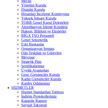
Meclis
Yönetim Kurulu
Disiplin Kurulu
Hesapları İnceleme Komisyonu
Yüksek İştişare Kurulu
TOBB Genel Kurul Delegeleri
Akreditasyon İzleme Komitesi
Hakem, Bilirkişi ve Eksperler
BİGA TSO Personeli
Genel Sekreterlik
Eski Başkanlar
Organizasyon Şeması
Oda Teşkilatı ve Görevleri
Mevzuat
Stratejik Plan
Sertifikalarımız
Üyelik Avantajları
Genç Girişimciler Kurulu
Kadın Girişimciler Kurulu
Kardeş Odalarımız
HİZMETLER
Hizmet Standartları Tablosu
İndirim Protokollerimiz
Kapasite Raporu
Sayısal Takograf