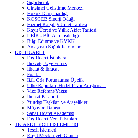
Sigortacılık
Girişimci Geliştirme Merkezi
Hukuk Danışmanlığı
KOSGEB Sinerji Odağı
Hizmet Karşılığı Ücret Tarifesi
Kayıt Ücreti ve Yıllık Aidat Tarifesi
DEİK - BİGA Temsilciliği
Bilgi Edinme ve KVKK
Anlaşmalı Sağlık Kurumları
DIŞ TİCARET
Dış Ticaret İstihbaratı
İhracatçı Üyelerimiz
İthalat & İhracat
Fuarlar
İkili Oda Forumlarına Üyelik
Ülke Raporları, Hedef Pazar Araştırması
Vize Referans Yazısı
İhracat Pasaportu
Yurtdışı Teşkilatı ve Ataşelikler
Müşavire Danışın
Sanal Ticaret Akademisi
Dış Ticaret Veri Tabanları
TİCARET SİCİLİ İŞLEMLERİ
Tescil İşlemleri
Kayıt Mecburiyeti Olanlar