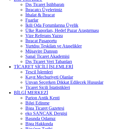
Dış Ticaret İstihbaratı
İhracatçı Üyelerimiz
İthalat & İhracat
Fuarlar
İkili Oda Forumlarına Üyelik
Ülke Raporları, Hedef Pazar Araştırması
Vize Referans Yazısı
İhracat Pasaportu
Yurtdışı Teşkilatı ve Ataşelikler
Müşavire Danışın
Sanal Ticaret Akademisi
Dış Ticaret Veri Tabanları
TİCARET SİCİLİ İŞLEMLERİ
Tescil İşlemleri
Kayıt Mecburiyeti Olanlar
Unvan Seçerken Dikkat Edilecek Hususlar
Ticaret Sicili İstatistikleri
BİLGİ MERKEZİ
Parion Antik Kenti
Bilgi Edinme
Biga Ticaret Gazetesi
eko SANCAK Dergisi
Basında Odamız
Biga Hakkında
Biga'nın Tarihi