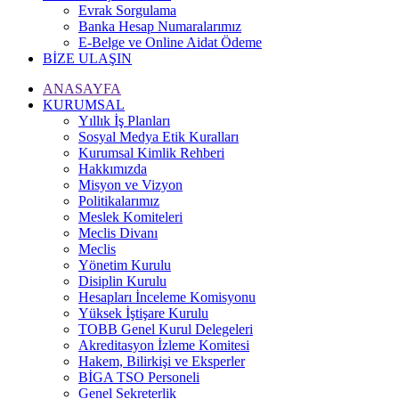
Evrak Sorgulama
Banka Hesap Numaralarımız
E-Belge ve Online Aidat Ödeme
BİZE ULAŞIN
ANASAYFA
KURUMSAL
Yıllık İş Planları
Sosyal Medya Etik Kuralları
Kurumsal Kimlik Rehberi
Hakkımızda
Misyon ve Vizyon
Politikalarımız
Meslek Komiteleri
Meclis Divanı
Meclis
Yönetim Kurulu
Disiplin Kurulu
Hesapları İnceleme Komisyonu
Yüksek İştişare Kurulu
TOBB Genel Kurul Delegeleri
Akreditasyon İzleme Komitesi
Hakem, Bilirkişi ve Eksperler
BİGA TSO Personeli
Genel Sekreterlik