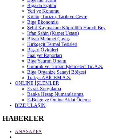
Biga'da Eğitim
Yeri ve Konumu
Kültür, Turizm, Tarih ve Çevre
Biga Ekonomisi
Şehit Kaymakam Köprülülü Hamdi Bey
İrfan Şahin (Kıspet Ustası)
Bigalı Mehmet Çavuş
Kırkgeçit Termal Tesisleri
Başarı Öyküleri
Faaliyet Raporları
Biga Yatırım Ortamı
Gümrük ve Turizm İşletmeleri Tic.A.Ş.
Biga Organize Sanayi Bölgesi
Trakya ABİGEM A.Ş.
ONLINE İŞLEMLER
Evrak Sorgulama
Banka Hesap Numaralarımız
E-Belge ve Online Aidat Ödeme
BİZE ULAŞIN
HABERLER
ANASAYFA