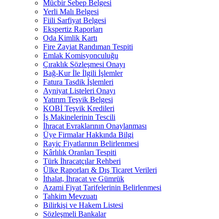
Mücbir Sebep Belgesi
Yerli Malı Belgesi
Fiili Sarfiyat Belgesi
Ekspertiz Raporları
Oda Kimlik Kartı
Fire Zayiat Randıman Tespiti
Emlak Komisyonculuğu
Çıraklık Sözleşmesi Onayı
Bağ-Kur İle İlgili İşlemler
Fatura Tasdik İşlemleri
Ayniyat Listeleri Onayı
Yatırım Teşvik Belgesi
KOBİ Teşvik Kredileri
İş Makinelerinin Tescili
İhracat Evraklarının Onaylanması
Üye Firmalar Hakkında Bilgi
Rayiç Fiyatlarının Belirlenmesi
Kârlılık Oranları Tespiti
Türk İhracatçılar Rehberi
Ülke Raporları & Dış Ticaret Verileri
İthalat, İhracat ve Gümrük
Azami Fiyat Tarifelerinin Belirlenmesi
Tahkim Mevzuatı
Bilirkişi ve Hakem Listesi
Sözleşmeli Bankalar