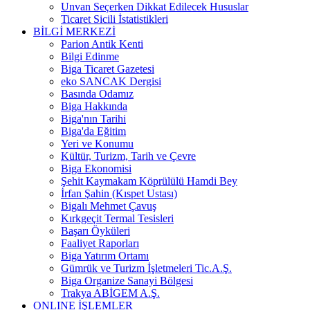
Unvan Seçerken Dikkat Edilecek Hususlar
Ticaret Sicili İstatistikleri
BİLGİ MERKEZİ
Parion Antik Kenti
Bilgi Edinme
Biga Ticaret Gazetesi
eko SANCAK Dergisi
Basında Odamız
Biga Hakkında
Biga'nın Tarihi
Biga'da Eğitim
Yeri ve Konumu
Kültür, Turizm, Tarih ve Çevre
Biga Ekonomisi
Şehit Kaymakam Köprülülü Hamdi Bey
İrfan Şahin (Kıspet Ustası)
Bigalı Mehmet Çavuş
Kırkgeçit Termal Tesisleri
Başarı Öyküleri
Faaliyet Raporları
Biga Yatırım Ortamı
Gümrük ve Turizm İşletmeleri Tic.A.Ş.
Biga Organize Sanayi Bölgesi
Trakya ABİGEM A.Ş.
ONLINE İŞLEMLER