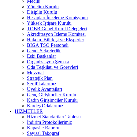
Meclis
Yönetim Kurulu
Disiplin Kurulu
Hesapları İnceleme Komisyonu
Yüksek İştişare Kurulu
TOBB Genel Kurul Delegeleri
Akreditasyon İzleme Komitesi
Hakem, Bilirkişi ve Eksperler
BİGA TSO Personeli
Genel Sekreterlik
Eski Başkanlar
Organizasyon Şeması
Oda Teşkilatı ve Görevleri
Mevzuat
Stratejik Plan
Sertifikalarımız
Üyelik Avantajları
Genç Girişimciler Kurulu
Kadın Girişimciler Kurulu
Kardeş Odalarımız
HİZMETLER
Hizmet Standartları Tablosu
İndirim Protokollerimiz
Kapasite Raporu
Sayısal Takograf