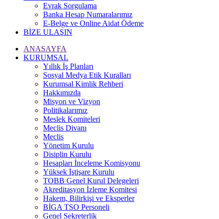
Evrak Sorgulama
Banka Hesap Numaralarımız
E-Belge ve Online Aidat Ödeme
BİZE ULAŞIN
ANASAYFA
KURUMSAL
Yıllık İş Planları
Sosyal Medya Etik Kuralları
Kurumsal Kimlik Rehberi
Hakkımızda
Misyon ve Vizyon
Politikalarımız
Meslek Komiteleri
Meclis Divanı
Meclis
Yönetim Kurulu
Disiplin Kurulu
Hesapları İnceleme Komisyonu
Yüksek İştişare Kurulu
TOBB Genel Kurul Delegeleri
Akreditasyon İzleme Komitesi
Hakem, Bilirkişi ve Eksperler
BİGA TSO Personeli
Genel Sekreterlik