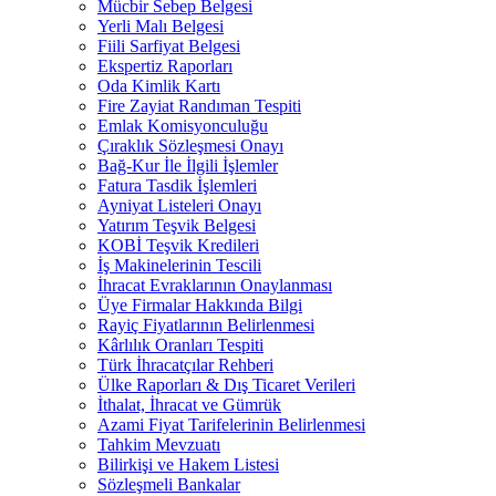
Mücbir Sebep Belgesi
Yerli Malı Belgesi
Fiili Sarfiyat Belgesi
Ekspertiz Raporları
Oda Kimlik Kartı
Fire Zayiat Randıman Tespiti
Emlak Komisyonculuğu
Çıraklık Sözleşmesi Onayı
Bağ-Kur İle İlgili İşlemler
Fatura Tasdik İşlemleri
Ayniyat Listeleri Onayı
Yatırım Teşvik Belgesi
KOBİ Teşvik Kredileri
İş Makinelerinin Tescili
İhracat Evraklarının Onaylanması
Üye Firmalar Hakkında Bilgi
Rayiç Fiyatlarının Belirlenmesi
Kârlılık Oranları Tespiti
Türk İhracatçılar Rehberi
Ülke Raporları & Dış Ticaret Verileri
İthalat, İhracat ve Gümrük
Azami Fiyat Tarifelerinin Belirlenmesi
Tahkim Mevzuatı
Bilirkişi ve Hakem Listesi
Sözleşmeli Bankalar