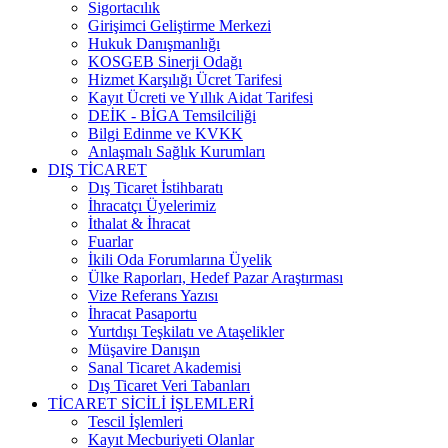
Sigortacılık
Girişimci Geliştirme Merkezi
Hukuk Danışmanlığı
KOSGEB Sinerji Odağı
Hizmet Karşılığı Ücret Tarifesi
Kayıt Ücreti ve Yıllık Aidat Tarifesi
DEİK - BİGA Temsilciliği
Bilgi Edinme ve KVKK
Anlaşmalı Sağlık Kurumları
DIŞ TİCARET
Dış Ticaret İstihbaratı
İhracatçı Üyelerimiz
İthalat & İhracat
Fuarlar
İkili Oda Forumlarına Üyelik
Ülke Raporları, Hedef Pazar Araştırması
Vize Referans Yazısı
İhracat Pasaportu
Yurtdışı Teşkilatı ve Ataşelikler
Müşavire Danışın
Sanal Ticaret Akademisi
Dış Ticaret Veri Tabanları
TİCARET SİCİLİ İŞLEMLERİ
Tescil İşlemleri
Kayıt Mecburiyeti Olanlar