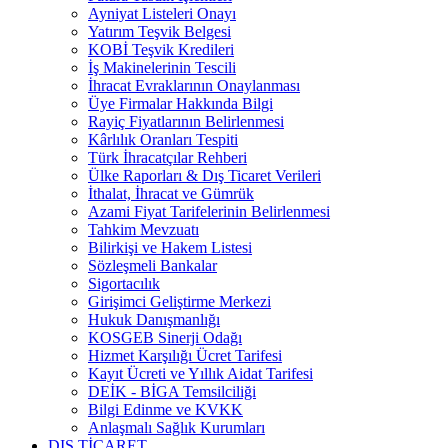
Ayniyat Listeleri Onayı
Yatırım Teşvik Belgesi
KOBİ Teşvik Kredileri
İş Makinelerinin Tescili
İhracat Evraklarının Onaylanması
Üye Firmalar Hakkında Bilgi
Rayiç Fiyatlarının Belirlenmesi
Kârlılık Oranları Tespiti
Türk İhracatçılar Rehberi
Ülke Raporları & Dış Ticaret Verileri
İthalat, İhracat ve Gümrük
Azami Fiyat Tarifelerinin Belirlenmesi
Tahkim Mevzuatı
Bilirkişi ve Hakem Listesi
Sözleşmeli Bankalar
Sigortacılık
Girişimci Geliştirme Merkezi
Hukuk Danışmanlığı
KOSGEB Sinerji Odağı
Hizmet Karşılığı Ücret Tarifesi
Kayıt Ücreti ve Yıllık Aidat Tarifesi
DEİK - BİGA Temsilciliği
Bilgi Edinme ve KVKK
Anlaşmalı Sağlık Kurumları
DIŞ TİCARET