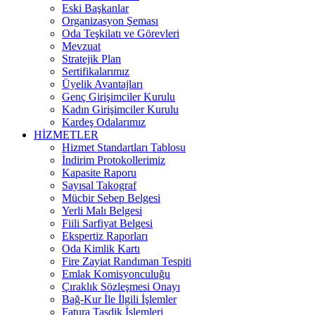
Eski Başkanlar
Organizasyon Şeması
Oda Teşkilatı ve Görevleri
Mevzuat
Stratejik Plan
Sertifikalarımız
Üyelik Avantajları
Genç Girişimciler Kurulu
Kadın Girişimciler Kurulu
Kardeş Odalarımız
HİZMETLER
Hizmet Standartları Tablosu
İndirim Protokollerimiz
Kapasite Raporu
Sayısal Takograf
Mücbir Sebep Belgesi
Yerli Malı Belgesi
Fiili Sarfiyat Belgesi
Ekspertiz Raporları
Oda Kimlik Kartı
Fire Zayiat Randıman Tespiti
Emlak Komisyonculuğu
Çıraklık Sözleşmesi Onayı
Bağ-Kur İle İlgili İşlemler
Fatura Tasdik İşlemleri