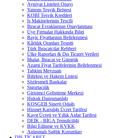
Ayniyat Listeleri Onayı
Yatırım Teşvik Belgesi
KOBİ Teşvik Kredileri
İş Makinelerinin Tescili
İhracat Evraklarının Onaylanması
Üye Firmalar Hakkında Bilgi
Rayiç Fiyatlarının Belirlenmesi
Kârlılık Oranları Tespiti
Türk İhracatçılar Rehberi
Ülke Raporları & Dış Ticaret Verileri
İthalat, İhracat ve Gümrük
Azami Fiyat Tarifelerinin Belirlenmesi
Tahkim Mevzuatı
Bilirkişi ve Hakem Listesi
Sözleşmeli Bankalar
Sigortacılık
Girişimci Geliştirme Merkezi
Hukuk Danışmanlığı
KOSGEB Sinerji Odağı
Hizmet Karşılığı Ücret Tarifesi
Kayıt Ücreti ve Yıllık Aidat Tarifesi
DEİK - BİGA Temsilciliği
Bilgi Edinme ve KVKK
Anlaşmalı Sağlık Kurumları
DIŞ TİCARET