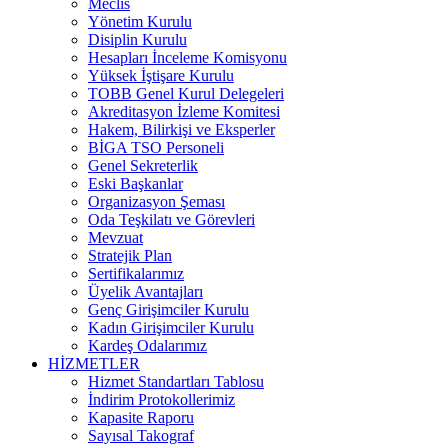
Meclis
Yönetim Kurulu
Disiplin Kurulu
Hesapları İnceleme Komisyonu
Yüksek İştişare Kurulu
TOBB Genel Kurul Delegeleri
Akreditasyon İzleme Komitesi
Hakem, Bilirkişi ve Eksperler
BİGA TSO Personeli
Genel Sekreterlik
Eski Başkanlar
Organizasyon Şeması
Oda Teşkilatı ve Görevleri
Mevzuat
Stratejik Plan
Sertifikalarımız
Üyelik Avantajları
Genç Girişimciler Kurulu
Kadın Girişimciler Kurulu
Kardeş Odalarımız
HİZMETLER
Hizmet Standartları Tablosu
İndirim Protokollerimiz
Kapasite Raporu
Sayısal Takograf