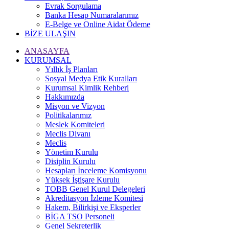
Evrak Sorgulama
Banka Hesap Numaralarımız
E-Belge ve Online Aidat Ödeme
BİZE ULAŞIN
ANASAYFA
KURUMSAL
Yıllık İş Planları
Sosyal Medya Etik Kuralları
Kurumsal Kimlik Rehberi
Hakkımızda
Misyon ve Vizyon
Politikalarımız
Meslek Komiteleri
Meclis Divanı
Meclis
Yönetim Kurulu
Disiplin Kurulu
Hesapları İnceleme Komisyonu
Yüksek İştişare Kurulu
TOBB Genel Kurul Delegeleri
Akreditasyon İzleme Komitesi
Hakem, Bilirkişi ve Eksperler
BİGA TSO Personeli
Genel Sekreterlik