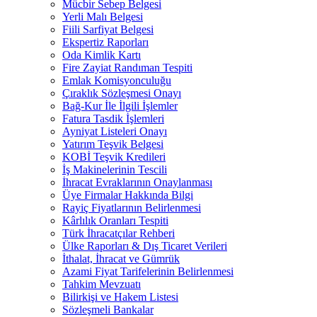
Mücbir Sebep Belgesi
Yerli Malı Belgesi
Fiili Sarfiyat Belgesi
Ekspertiz Raporları
Oda Kimlik Kartı
Fire Zayiat Randıman Tespiti
Emlak Komisyonculuğu
Çıraklık Sözleşmesi Onayı
Bağ-Kur İle İlgili İşlemler
Fatura Tasdik İşlemleri
Ayniyat Listeleri Onayı
Yatırım Teşvik Belgesi
KOBİ Teşvik Kredileri
İş Makinelerinin Tescili
İhracat Evraklarının Onaylanması
Üye Firmalar Hakkında Bilgi
Rayiç Fiyatlarının Belirlenmesi
Kârlılık Oranları Tespiti
Türk İhracatçılar Rehberi
Ülke Raporları & Dış Ticaret Verileri
İthalat, İhracat ve Gümrük
Azami Fiyat Tarifelerinin Belirlenmesi
Tahkim Mevzuatı
Bilirkişi ve Hakem Listesi
Sözleşmeli Bankalar