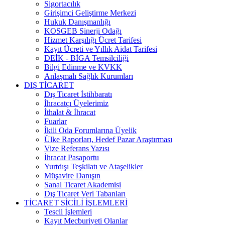
Sigortacılık
Girişimci Geliştirme Merkezi
Hukuk Danışmanlığı
KOSGEB Sinerji Odağı
Hizmet Karşılığı Ücret Tarifesi
Kayıt Ücreti ve Yıllık Aidat Tarifesi
DEİK - BİGA Temsilciliği
Bilgi Edinme ve KVKK
Anlaşmalı Sağlık Kurumları
DIŞ TİCARET
Dış Ticaret İstihbaratı
İhracatçı Üyelerimiz
İthalat & İhracat
Fuarlar
İkili Oda Forumlarına Üyelik
Ülke Raporları, Hedef Pazar Araştırması
Vize Referans Yazısı
İhracat Pasaportu
Yurtdışı Teşkilatı ve Ataşelikler
Müşavire Danışın
Sanal Ticaret Akademisi
Dış Ticaret Veri Tabanları
TİCARET SİCİLİ İŞLEMLERİ
Tescil İşlemleri
Kayıt Mecburiyeti Olanlar