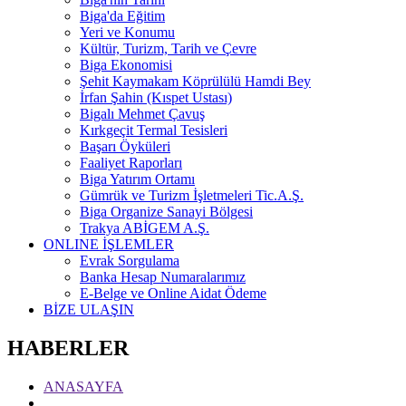
Biga'da Eğitim
Yeri ve Konumu
Kültür, Turizm, Tarih ve Çevre
Biga Ekonomisi
Şehit Kaymakam Köprülülü Hamdi Bey
İrfan Şahin (Kıspet Ustası)
Bigalı Mehmet Çavuş
Kırkgeçit Termal Tesisleri
Başarı Öyküleri
Faaliyet Raporları
Biga Yatırım Ortamı
Gümrük ve Turizm İşletmeleri Tic.A.Ş.
Biga Organize Sanayi Bölgesi
Trakya ABİGEM A.Ş.
ONLINE İŞLEMLER
Evrak Sorgulama
Banka Hesap Numaralarımız
E-Belge ve Online Aidat Ödeme
BİZE ULAŞIN
HABERLER
ANASAYFA