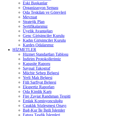
Eski Başkanlar
Organizasyon Şeması
Oda Teşkilatı ve Görevleri
Mevzuat
Stratejik Plan
Sertifikalarımız
Üyelik Avantajları
Genç Girişimciler Kurulu
Kadın Girişimciler Kurulu
Kardeş Odalarımız
HİZMETLER
Hizmet Standartları Tablosu
İndirim Protokollerimiz
Kapasite Raporu
Sayısal Takograf
Mücbir Sebep Belgesi
Yerli Malı Belgesi
Fiili Sarfiyat Belgesi
Ekspertiz Raporları
Oda Kimlik Kartı
Fire Zayiat Randıman Tespiti
Emlak Komisyonculuğu
Çıraklık Sözleşmesi Onayı
Bağ-Kur İle İlgili İşlemler
Fatura Tasdik İşlemleri