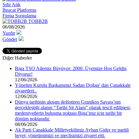
Sıfır Atık
İhracat Platformu
Firma Sorgulama
TOBB2B
06/08/2026
Yazdır
Gönder
Diğer Haberler
Biga TSO Ailemiz Büyüyor: 2000. Üyemize Hoş Geldin
Diyoruz!
12/06/2026
Yönetim Kurulu Başkanımız Şadan Doğan' dan Çanakkale
ziyaretleri..
12/06/2026
Dünya tarihinin akışını değiştiren Granikos Savaşı’nın
gerçekleştiği alanın “Tarihi Sit Alanı” olarak tescil edilmesi,
medeniyetlerin buluşma noktası Biga’mız için tarihi bir
dönüm noktasıdır.
08/06/2026
Ak Parti Çanakkale Milletvekilimiz Ayhan Gider ve partili
heyet; yönetimimizi ve meclisimizi ziyaret etti.