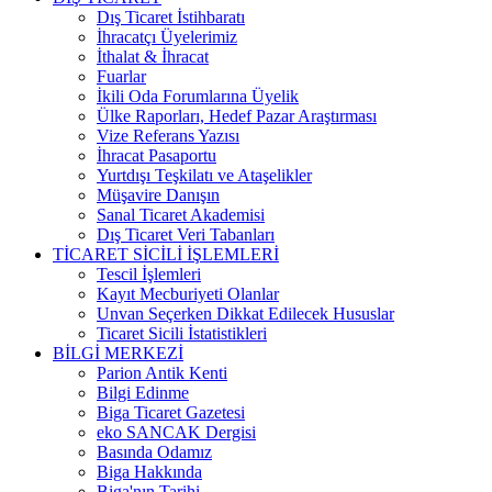
Dış Ticaret İstihbaratı
İhracatçı Üyelerimiz
İthalat & İhracat
Fuarlar
İkili Oda Forumlarına Üyelik
Ülke Raporları, Hedef Pazar Araştırması
Vize Referans Yazısı
İhracat Pasaportu
Yurtdışı Teşkilatı ve Ataşelikler
Müşavire Danışın
Sanal Ticaret Akademisi
Dış Ticaret Veri Tabanları
TİCARET SİCİLİ İŞLEMLERİ
Tescil İşlemleri
Kayıt Mecburiyeti Olanlar
Unvan Seçerken Dikkat Edilecek Hususlar
Ticaret Sicili İstatistikleri
BİLGİ MERKEZİ
Parion Antik Kenti
Bilgi Edinme
Biga Ticaret Gazetesi
eko SANCAK Dergisi
Basında Odamız
Biga Hakkında
Biga'nın Tarihi