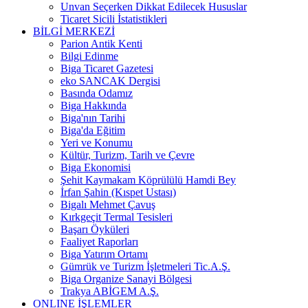
Unvan Seçerken Dikkat Edilecek Hususlar
Ticaret Sicili İstatistikleri
BİLGİ MERKEZİ
Parion Antik Kenti
Bilgi Edinme
Biga Ticaret Gazetesi
eko SANCAK Dergisi
Basında Odamız
Biga Hakkında
Biga'nın Tarihi
Biga'da Eğitim
Yeri ve Konumu
Kültür, Turizm, Tarih ve Çevre
Biga Ekonomisi
Şehit Kaymakam Köprülülü Hamdi Bey
İrfan Şahin (Kıspet Ustası)
Bigalı Mehmet Çavuş
Kırkgeçit Termal Tesisleri
Başarı Öyküleri
Faaliyet Raporları
Biga Yatırım Ortamı
Gümrük ve Turizm İşletmeleri Tic.A.Ş.
Biga Organize Sanayi Bölgesi
Trakya ABİGEM A.Ş.
ONLINE İŞLEMLER