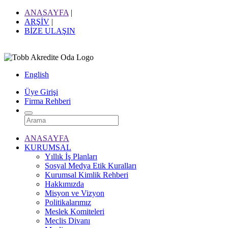
ANASAYFA
|
ARŞİV
|
BİZE ULAŞIN
English
Üye Girişi
Firma Rehberi
ANASAYFA
KURUMSAL
Yıllık İş Planları
Sosyal Medya Etik Kuralları
Kurumsal Kimlik Rehberi
Hakkımızda
Misyon ve Vizyon
Politikalarımız
Meslek Komiteleri
Meclis Divanı