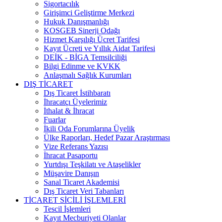
Sigortacılık
Girişimci Geliştirme Merkezi
Hukuk Danışmanlığı
KOSGEB Sinerji Odağı
Hizmet Karşılığı Ücret Tarifesi
Kayıt Ücreti ve Yıllık Aidat Tarifesi
DEİK - BİGA Temsilciliği
Bilgi Edinme ve KVKK
Anlaşmalı Sağlık Kurumları
DIŞ TİCARET
Dış Ticaret İstihbaratı
İhracatçı Üyelerimiz
İthalat & İhracat
Fuarlar
İkili Oda Forumlarına Üyelik
Ülke Raporları, Hedef Pazar Araştırması
Vize Referans Yazısı
İhracat Pasaportu
Yurtdışı Teşkilatı ve Ataşelikler
Müşavire Danışın
Sanal Ticaret Akademisi
Dış Ticaret Veri Tabanları
TİCARET SİCİLİ İŞLEMLERİ
Tescil İşlemleri
Kayıt Mecburiyeti Olanlar