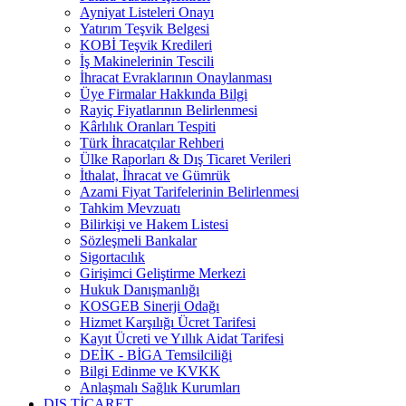
Ayniyat Listeleri Onayı
Yatırım Teşvik Belgesi
KOBİ Teşvik Kredileri
İş Makinelerinin Tescili
İhracat Evraklarının Onaylanması
Üye Firmalar Hakkında Bilgi
Rayiç Fiyatlarının Belirlenmesi
Kârlılık Oranları Tespiti
Türk İhracatçılar Rehberi
Ülke Raporları & Dış Ticaret Verileri
İthalat, İhracat ve Gümrük
Azami Fiyat Tarifelerinin Belirlenmesi
Tahkim Mevzuatı
Bilirkişi ve Hakem Listesi
Sözleşmeli Bankalar
Sigortacılık
Girişimci Geliştirme Merkezi
Hukuk Danışmanlığı
KOSGEB Sinerji Odağı
Hizmet Karşılığı Ücret Tarifesi
Kayıt Ücreti ve Yıllık Aidat Tarifesi
DEİK - BİGA Temsilciliği
Bilgi Edinme ve KVKK
Anlaşmalı Sağlık Kurumları
DIŞ TİCARET