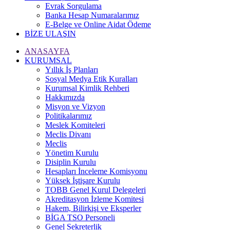
Evrak Sorgulama
Banka Hesap Numaralarımız
E-Belge ve Online Aidat Ödeme
BİZE ULAŞIN
ANASAYFA
KURUMSAL
Yıllık İş Planları
Sosyal Medya Etik Kuralları
Kurumsal Kimlik Rehberi
Hakkımızda
Misyon ve Vizyon
Politikalarımız
Meslek Komiteleri
Meclis Divanı
Meclis
Yönetim Kurulu
Disiplin Kurulu
Hesapları İnceleme Komisyonu
Yüksek İştişare Kurulu
TOBB Genel Kurul Delegeleri
Akreditasyon İzleme Komitesi
Hakem, Bilirkişi ve Eksperler
BİGA TSO Personeli
Genel Sekreterlik