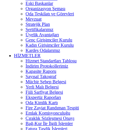
Eski Başkanlar
Organizasyon Şeması
Oda Teşkilatı ve Görevleri
Mevzuat
Stratejik Plan
Sertifikalarımız
Üyelik Avantajları
Genç Girişimciler Kurulu
Kadın Girişimciler Kurulu
Kardeş Odalarımız
HİZMETLER
Hizmet Standartları Tablosu
İndirim Protokollerimiz
Kapasite Raporu
Sayısal Takograf
Mücbir Sebep Belgesi
Yerli Malı Belgesi
Fiili Sarfiyat Belgesi
Ekspertiz Raporları
Oda Kimlik Kartı
Fire Zayiat Randıman Tespiti
Emlak Komisyonculuğu
Çıraklık Sözleşmesi Onayı
Bağ-Kur İle İlgili İşlemler
Fatura Tasdik İşlemleri