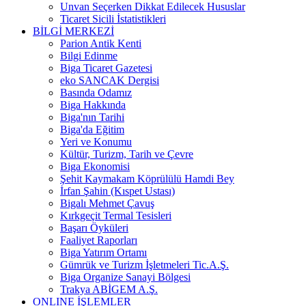
Unvan Seçerken Dikkat Edilecek Hususlar
Ticaret Sicili İstatistikleri
BİLGİ MERKEZİ
Parion Antik Kenti
Bilgi Edinme
Biga Ticaret Gazetesi
eko SANCAK Dergisi
Basında Odamız
Biga Hakkında
Biga'nın Tarihi
Biga'da Eğitim
Yeri ve Konumu
Kültür, Turizm, Tarih ve Çevre
Biga Ekonomisi
Şehit Kaymakam Köprülülü Hamdi Bey
İrfan Şahin (Kıspet Ustası)
Bigalı Mehmet Çavuş
Kırkgeçit Termal Tesisleri
Başarı Öyküleri
Faaliyet Raporları
Biga Yatırım Ortamı
Gümrük ve Turizm İşletmeleri Tic.A.Ş.
Biga Organize Sanayi Bölgesi
Trakya ABİGEM A.Ş.
ONLINE İŞLEMLER