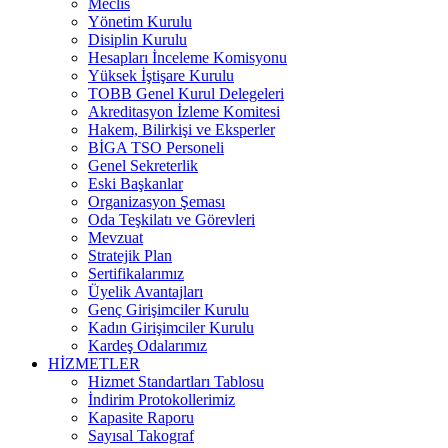
Meclis
Yönetim Kurulu
Disiplin Kurulu
Hesapları İnceleme Komisyonu
Yüksek İştişare Kurulu
TOBB Genel Kurul Delegeleri
Akreditasyon İzleme Komitesi
Hakem, Bilirkişi ve Eksperler
BİGA TSO Personeli
Genel Sekreterlik
Eski Başkanlar
Organizasyon Şeması
Oda Teşkilatı ve Görevleri
Mevzuat
Stratejik Plan
Sertifikalarımız
Üyelik Avantajları
Genç Girişimciler Kurulu
Kadın Girişimciler Kurulu
Kardeş Odalarımız
HİZMETLER
Hizmet Standartları Tablosu
İndirim Protokollerimiz
Kapasite Raporu
Sayısal Takograf