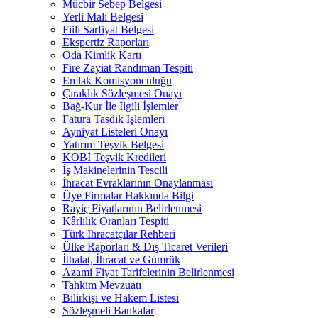
Mücbir Sebep Belgesi
Yerli Malı Belgesi
Fiili Sarfiyat Belgesi
Ekspertiz Raporları
Oda Kimlik Kartı
Fire Zayiat Randıman Tespiti
Emlak Komisyonculuğu
Çıraklık Sözleşmesi Onayı
Bağ-Kur İle İlgili İşlemler
Fatura Tasdik İşlemleri
Ayniyat Listeleri Onayı
Yatırım Teşvik Belgesi
KOBİ Teşvik Kredileri
İş Makinelerinin Tescili
İhracat Evraklarının Onaylanması
Üye Firmalar Hakkında Bilgi
Rayiç Fiyatlarının Belirlenmesi
Kârlılık Oranları Tespiti
Türk İhracatçılar Rehberi
Ülke Raporları & Dış Ticaret Verileri
İthalat, İhracat ve Gümrük
Azami Fiyat Tarifelerinin Belirlenmesi
Tahkim Mevzuatı
Bilirkişi ve Hakem Listesi
Sözleşmeli Bankalar