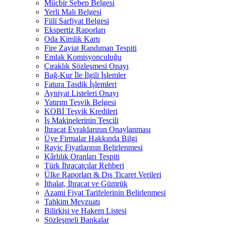
Mücbir Sebep Belgesi
Yerli Malı Belgesi
Fiili Sarfiyat Belgesi
Ekspertiz Raporları
Oda Kimlik Kartı
Fire Zayiat Randıman Tespiti
Emlak Komisyonculuğu
Çıraklık Sözleşmesi Onayı
Bağ-Kur İle İlgili İşlemler
Fatura Tasdik İşlemleri
Ayniyat Listeleri Onayı
Yatırım Teşvik Belgesi
KOBİ Teşvik Kredileri
İş Makinelerinin Tescili
İhracat Evraklarının Onaylanması
Üye Firmalar Hakkında Bilgi
Rayiç Fiyatlarının Belirlenmesi
Kârlılık Oranları Tespiti
Türk İhracatçılar Rehberi
Ülke Raporları & Dış Ticaret Verileri
İthalat, İhracat ve Gümrük
Azami Fiyat Tarifelerinin Belirlenmesi
Tahkim Mevzuatı
Bilirkişi ve Hakem Listesi
Sözleşmeli Bankalar