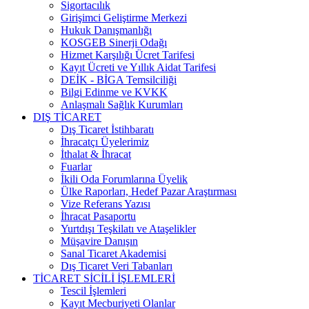
Sigortacılık
Girişimci Geliştirme Merkezi
Hukuk Danışmanlığı
KOSGEB Sinerji Odağı
Hizmet Karşılığı Ücret Tarifesi
Kayıt Ücreti ve Yıllık Aidat Tarifesi
DEİK - BİGA Temsilciliği
Bilgi Edinme ve KVKK
Anlaşmalı Sağlık Kurumları
DIŞ TİCARET
Dış Ticaret İstihbaratı
İhracatçı Üyelerimiz
İthalat & İhracat
Fuarlar
İkili Oda Forumlarına Üyelik
Ülke Raporları, Hedef Pazar Araştırması
Vize Referans Yazısı
İhracat Pasaportu
Yurtdışı Teşkilatı ve Ataşelikler
Müşavire Danışın
Sanal Ticaret Akademisi
Dış Ticaret Veri Tabanları
TİCARET SİCİLİ İŞLEMLERİ
Tescil İşlemleri
Kayıt Mecburiyeti Olanlar