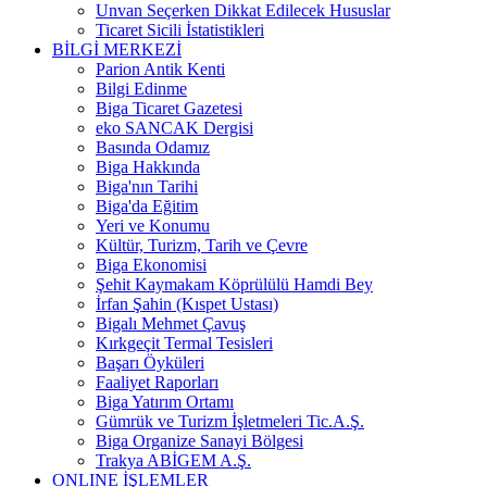
Unvan Seçerken Dikkat Edilecek Hususlar
Ticaret Sicili İstatistikleri
BİLGİ MERKEZİ
Parion Antik Kenti
Bilgi Edinme
Biga Ticaret Gazetesi
eko SANCAK Dergisi
Basında Odamız
Biga Hakkında
Biga'nın Tarihi
Biga'da Eğitim
Yeri ve Konumu
Kültür, Turizm, Tarih ve Çevre
Biga Ekonomisi
Şehit Kaymakam Köprülülü Hamdi Bey
İrfan Şahin (Kıspet Ustası)
Bigalı Mehmet Çavuş
Kırkgeçit Termal Tesisleri
Başarı Öyküleri
Faaliyet Raporları
Biga Yatırım Ortamı
Gümrük ve Turizm İşletmeleri Tic.A.Ş.
Biga Organize Sanayi Bölgesi
Trakya ABİGEM A.Ş.
ONLINE İŞLEMLER