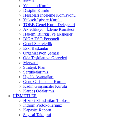
Meclis
Yönetim Kurulu
Disiplin Kurulu
Hesapları İnceleme Komisyonu
Yüksek İştişare Kurulu
TOBB Genel Kurul Delegeleri
Akreditasyon İzleme Komitesi
Hakem, Bilirkişi ve Eksperler
BİGA TSO Personeli
Genel Sekreterlik
Eski Başkanlar
Organizasyon Şeması
Oda Teşkilatı ve Görevleri
Mevzuat
Stratejik Plan
Sertifikalarımız
Üyelik Avantajları
Genç Girişimciler Kurulu
Kadın Girişimciler Kurulu
Kardeş Odalarımız
HİZMETLER
Hizmet Standartları Tablosu
İndirim Protokollerimiz
Kapasite Raporu
Sayısal Takograf