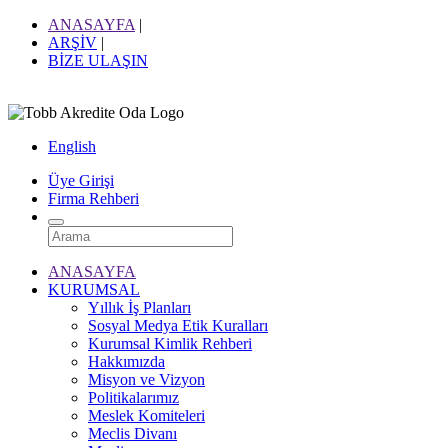
ANASAYFA
|
ARŞİV
|
BİZE ULAŞIN
English
Üye Girişi
Firma Rehberi
ANASAYFA
KURUMSAL
Yıllık İş Planları
Sosyal Medya Etik Kuralları
Kurumsal Kimlik Rehberi
Hakkımızda
Misyon ve Vizyon
Politikalarımız
Meslek Komiteleri
Meclis Divanı