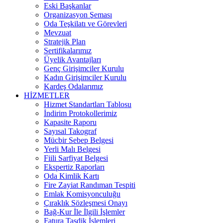
Eski Başkanlar
Organizasyon Şeması
Oda Teşkilatı ve Görevleri
Mevzuat
Stratejik Plan
Sertifikalarımız
Üyelik Avantajları
Genç Girişimciler Kurulu
Kadın Girişimciler Kurulu
Kardeş Odalarımız
HİZMETLER
Hizmet Standartları Tablosu
İndirim Protokollerimiz
Kapasite Raporu
Sayısal Takograf
Mücbir Sebep Belgesi
Yerli Malı Belgesi
Fiili Sarfiyat Belgesi
Ekspertiz Raporları
Oda Kimlik Kartı
Fire Zayiat Randıman Tespiti
Emlak Komisyonculuğu
Çıraklık Sözleşmesi Onayı
Bağ-Kur İle İlgili İşlemler
Fatura Tasdik İşlemleri