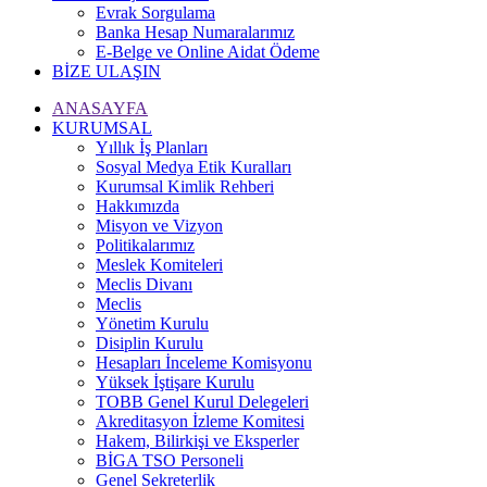
Evrak Sorgulama
Banka Hesap Numaralarımız
E-Belge ve Online Aidat Ödeme
BİZE ULAŞIN
ANASAYFA
KURUMSAL
Yıllık İş Planları
Sosyal Medya Etik Kuralları
Kurumsal Kimlik Rehberi
Hakkımızda
Misyon ve Vizyon
Politikalarımız
Meslek Komiteleri
Meclis Divanı
Meclis
Yönetim Kurulu
Disiplin Kurulu
Hesapları İnceleme Komisyonu
Yüksek İştişare Kurulu
TOBB Genel Kurul Delegeleri
Akreditasyon İzleme Komitesi
Hakem, Bilirkişi ve Eksperler
BİGA TSO Personeli
Genel Sekreterlik