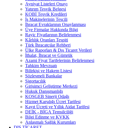
Ayniyat Listeleri Onayı
Yatırım Teşvik Belgesi
KOBİ Teşvik Kredileri
İş Makinelerinin Tescili
İhracat Evraklarının Onaylanması
Üye Firmalar Hakkında Bilgi
Rayiç Fiyatlarının Belirlenmesi
Kârlılık Oranları Tespiti
Türk İhracatçılar Rehberi
Ülke Raporları & Dış Ticaret Verileri
İthalat, İhracat ve Gümrük
Azami Fiyat Tarifelerinin Belirlenmesi
Tahkim Mevzuatı
Bilirkişi ve Hakem Listesi
Sözleşmeli Bankalar
Sigortacılık
Girişimci Geliştirme Merkezi
Hukuk Danışmanlığı
KOSGEB Sinerji Odağı
Hizmet Karşılığı Ücret Tarifesi
Kayıt Ücreti ve Yıllık Aidat Tarifesi
DEİK - BİGA Temsilciliği
Bilgi Edinme ve KVKK
Anlaşmalı Sağlık Kurumları
DIŞ TİCARET