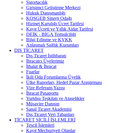
Sigortacılık
Girişimci Geliştirme Merkezi
Hukuk Danışmanlığı
KOSGEB Sinerji Odağı
Hizmet Karşılığı Ücret Tarifesi
Kayıt Ücreti ve Yıllık Aidat Tarifesi
DEİK - BİGA Temsilciliği
Bilgi Edinme ve KVKK
Anlaşmalı Sağlık Kurumları
DIŞ TİCARET
Dış Ticaret İstihbaratı
İhracatçı Üyelerimiz
İthalat & İhracat
Fuarlar
İkili Oda Forumlarına Üyelik
Ülke Raporları, Hedef Pazar Araştırması
Vize Referans Yazısı
İhracat Pasaportu
Yurtdışı Teşkilatı ve Ataşelikler
Müşavire Danışın
Sanal Ticaret Akademisi
Dış Ticaret Veri Tabanları
TİCARET SİCİLİ İŞLEMLERİ
Tescil İşlemleri
Kayıt Mecburiyeti Olanlar