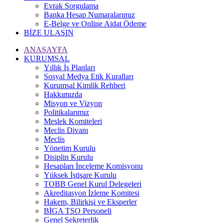
Evrak Sorgulama
Banka Hesap Numaralarımız
E-Belge ve Online Aidat Ödeme
BİZE ULAŞIN
ANASAYFA
KURUMSAL
Yıllık İş Planları
Sosyal Medya Etik Kuralları
Kurumsal Kimlik Rehberi
Hakkımızda
Misyon ve Vizyon
Politikalarımız
Meslek Komiteleri
Meclis Divanı
Meclis
Yönetim Kurulu
Disiplin Kurulu
Hesapları İnceleme Komisyonu
Yüksek İştişare Kurulu
TOBB Genel Kurul Delegeleri
Akreditasyon İzleme Komitesi
Hakem, Bilirkişi ve Eksperler
BİGA TSO Personeli
Genel Sekreterlik