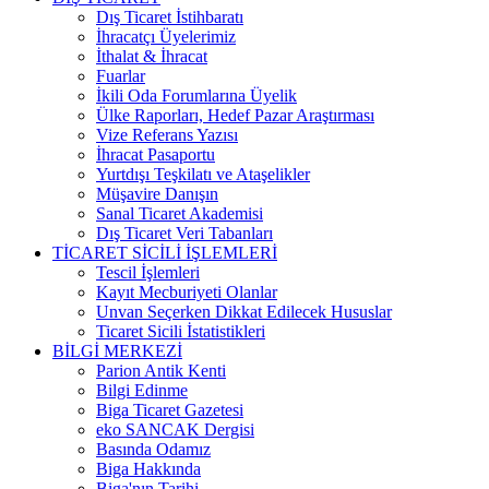
Dış Ticaret İstihbaratı
İhracatçı Üyelerimiz
İthalat & İhracat
Fuarlar
İkili Oda Forumlarına Üyelik
Ülke Raporları, Hedef Pazar Araştırması
Vize Referans Yazısı
İhracat Pasaportu
Yurtdışı Teşkilatı ve Ataşelikler
Müşavire Danışın
Sanal Ticaret Akademisi
Dış Ticaret Veri Tabanları
TİCARET SİCİLİ İŞLEMLERİ
Tescil İşlemleri
Kayıt Mecburiyeti Olanlar
Unvan Seçerken Dikkat Edilecek Hususlar
Ticaret Sicili İstatistikleri
BİLGİ MERKEZİ
Parion Antik Kenti
Bilgi Edinme
Biga Ticaret Gazetesi
eko SANCAK Dergisi
Basında Odamız
Biga Hakkında
Biga'nın Tarihi