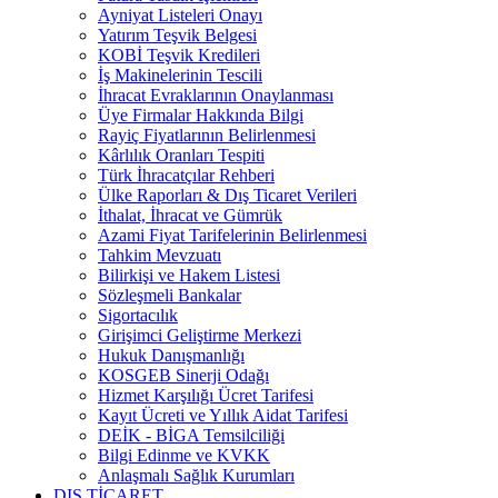
Ayniyat Listeleri Onayı
Yatırım Teşvik Belgesi
KOBİ Teşvik Kredileri
İş Makinelerinin Tescili
İhracat Evraklarının Onaylanması
Üye Firmalar Hakkında Bilgi
Rayiç Fiyatlarının Belirlenmesi
Kârlılık Oranları Tespiti
Türk İhracatçılar Rehberi
Ülke Raporları & Dış Ticaret Verileri
İthalat, İhracat ve Gümrük
Azami Fiyat Tarifelerinin Belirlenmesi
Tahkim Mevzuatı
Bilirkişi ve Hakem Listesi
Sözleşmeli Bankalar
Sigortacılık
Girişimci Geliştirme Merkezi
Hukuk Danışmanlığı
KOSGEB Sinerji Odağı
Hizmet Karşılığı Ücret Tarifesi
Kayıt Ücreti ve Yıllık Aidat Tarifesi
DEİK - BİGA Temsilciliği
Bilgi Edinme ve KVKK
Anlaşmalı Sağlık Kurumları
DIŞ TİCARET