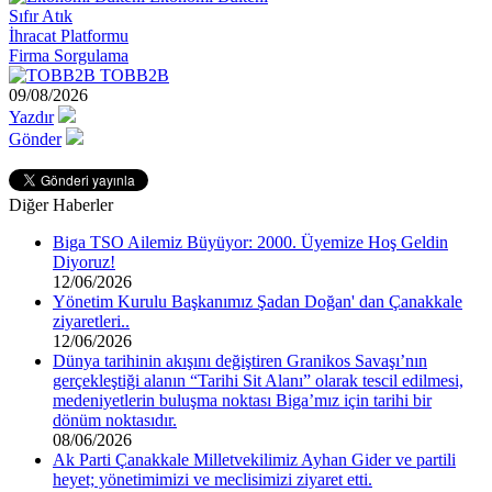
Sıfır Atık
İhracat Platformu
Firma Sorgulama
TOBB2B
09/08/2026
Yazdır
Gönder
Diğer Haberler
Biga TSO Ailemiz Büyüyor: 2000. Üyemize Hoş Geldin
Diyoruz!
12/06/2026
Yönetim Kurulu Başkanımız Şadan Doğan' dan Çanakkale
ziyaretleri..
12/06/2026
Dünya tarihinin akışını değiştiren Granikos Savaşı’nın
gerçekleştiği alanın “Tarihi Sit Alanı” olarak tescil edilmesi,
medeniyetlerin buluşma noktası Biga’mız için tarihi bir
dönüm noktasıdır.
08/06/2026
Ak Parti Çanakkale Milletvekilimiz Ayhan Gider ve partili
heyet; yönetimimizi ve meclisimizi ziyaret etti.