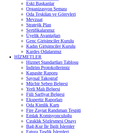
Eski Başkanlar
Organizasyon Şeması
Oda Teşkilatı ve Görevleri
Mevzuat
Stratejik Plan
Sertifikalarımız
Üyelik Avantajları
Genç Girişimciler Kurulu
Kadın Girişimciler Kurulu
Kardeş Odalarımız
HİZMETLER
Hizmet Standartları Tablosu
İndirim Protokollerimiz
Kapasite Raporu
Sayısal Takograf
Mücbir Sebep Belgesi
Yerli Malı Belgesi
Fiili Sarfiyat Belgesi
Ekspertiz Raporları
Oda Kimlik Kartı
Fire Zayiat Randıman Tespiti
Emlak Komisyonculuğu
Çıraklık Sözleşmesi Onayı
Bağ-Kur İle İlgili İşlemler
Fatura Tasdik İşlemleri