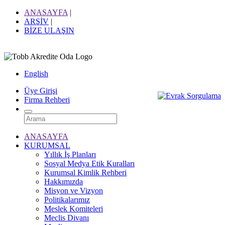
ANASAYFA
|
ARŞİV
|
BİZE ULAŞIN
English
Üye Girişi
Firma Rehberi
ANASAYFA
KURUMSAL
Yıllık İş Planları
Sosyal Medya Etik Kuralları
Kurumsal Kimlik Rehberi
Hakkımızda
Misyon ve Vizyon
Politikalarımız
Meslek Komiteleri
Meclis Divanı