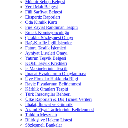
Mücbir Sebep Belgesi
Yerli Malı Belgesi
Fiili Sarfiyat Belgesi
Ekspertiz Raporları
Oda Kimlik Kartı
Fire Zayiat Randıman Tespiti
Emlak Komisyonculuğu
Çıraklık Sözleşmesi Onayı
Bağ-Kur İle İlgili İşlemler
Fatura Tasdik İşlemleri
Ayniyat Listeleri Onayı
Yatırım Teşvik Belgesi
KOBİ Teşvik Kredileri
İş Makinelerinin Tescili
İhracat Evraklarının Onaylanması
Üye Firmalar Hakkında Bilgi
Rayiç Fiyatlarının Belirlenmesi
Kârlılık Oranları Tespiti
Türk İhracatçılar Rehberi
Ülke Raporları & Dış Ticaret Verileri
İthalat, İhracat ve Gümrük
Azami Fiyat Tarifelerinin Belirlenmesi
Tahkim Mevzuatı
Bilirkişi ve Hakem Listesi
Sözleşmeli Bankalar