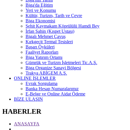
Biga'da Eğitim
Yeri ve Konumu
Kültür, Turizm, Tarih ve Çevre
Biga Ekonomisi
Şehit Kaymakam Köprülülü Hamdi Bey
İrfan Şahin (Kıspet Ustası)
Bigalı Mehmet Çavuş
Kırkgeçit Termal Tesisleri
Başarı Öyküleri
Faaliyet Raporları
Biga Yatırım Ortamı
Gümrük ve Turizm İşletmeleri Tic.A.Ş.
Biga Organize Sanayi Bölgesi
Trakya ABİGEM A.Ş.
ONLINE İŞLEMLER
Evrak Sorgulama
Banka Hesap Numaralarımız
E-Belge ve Online Aidat Ödeme
BİZE ULAŞIN
HABERLER
ANASAYFA