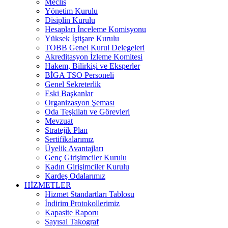
Meclis
Yönetim Kurulu
Disiplin Kurulu
Hesapları İnceleme Komisyonu
Yüksek İştişare Kurulu
TOBB Genel Kurul Delegeleri
Akreditasyon İzleme Komitesi
Hakem, Bilirkişi ve Eksperler
BİGA TSO Personeli
Genel Sekreterlik
Eski Başkanlar
Organizasyon Şeması
Oda Teşkilatı ve Görevleri
Mevzuat
Stratejik Plan
Sertifikalarımız
Üyelik Avantajları
Genç Girişimciler Kurulu
Kadın Girişimciler Kurulu
Kardeş Odalarımız
HİZMETLER
Hizmet Standartları Tablosu
İndirim Protokollerimiz
Kapasite Raporu
Sayısal Takograf