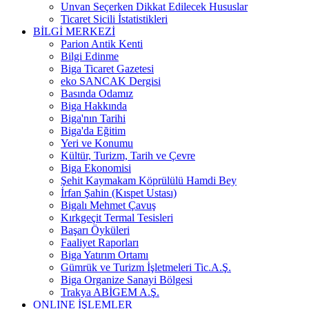
Unvan Seçerken Dikkat Edilecek Hususlar
Ticaret Sicili İstatistikleri
BİLGİ MERKEZİ
Parion Antik Kenti
Bilgi Edinme
Biga Ticaret Gazetesi
eko SANCAK Dergisi
Basında Odamız
Biga Hakkında
Biga'nın Tarihi
Biga'da Eğitim
Yeri ve Konumu
Kültür, Turizm, Tarih ve Çevre
Biga Ekonomisi
Şehit Kaymakam Köprülülü Hamdi Bey
İrfan Şahin (Kıspet Ustası)
Bigalı Mehmet Çavuş
Kırkgeçit Termal Tesisleri
Başarı Öyküleri
Faaliyet Raporları
Biga Yatırım Ortamı
Gümrük ve Turizm İşletmeleri Tic.A.Ş.
Biga Organize Sanayi Bölgesi
Trakya ABİGEM A.Ş.
ONLINE İŞLEMLER