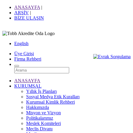
ANASAYFA
|
ARŞİV
|
BİZE ULAŞIN
English
Üye Girişi
Firma Rehberi
ANASAYFA
KURUMSAL
Yıllık İş Planları
Sosyal Medya Etik Kuralları
Kurumsal Kimlik Rehberi
Hakkımızda
Misyon ve Vizyon
Politikalarımız
Meslek Komiteleri
Meclis Divanı