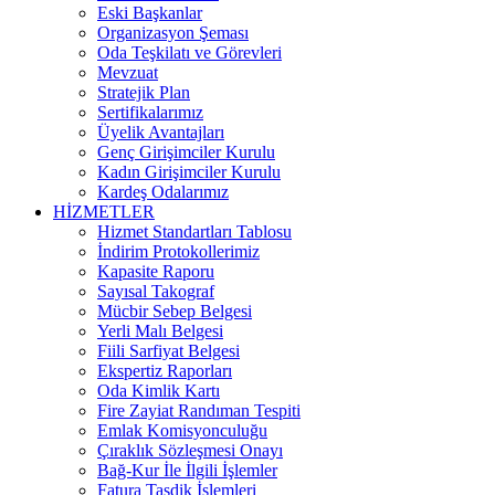
Eski Başkanlar
Organizasyon Şeması
Oda Teşkilatı ve Görevleri
Mevzuat
Stratejik Plan
Sertifikalarımız
Üyelik Avantajları
Genç Girişimciler Kurulu
Kadın Girişimciler Kurulu
Kardeş Odalarımız
HİZMETLER
Hizmet Standartları Tablosu
İndirim Protokollerimiz
Kapasite Raporu
Sayısal Takograf
Mücbir Sebep Belgesi
Yerli Malı Belgesi
Fiili Sarfiyat Belgesi
Ekspertiz Raporları
Oda Kimlik Kartı
Fire Zayiat Randıman Tespiti
Emlak Komisyonculuğu
Çıraklık Sözleşmesi Onayı
Bağ-Kur İle İlgili İşlemler
Fatura Tasdik İşlemleri