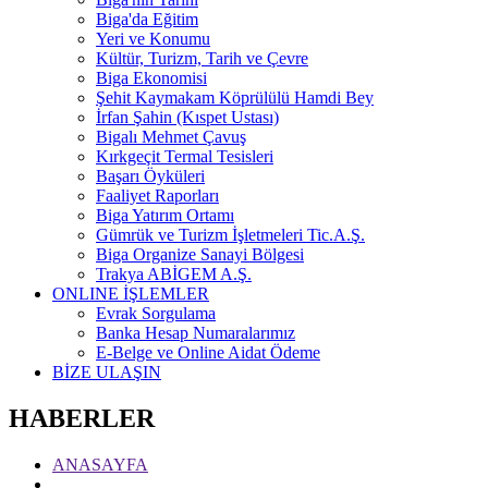
Biga'da Eğitim
Yeri ve Konumu
Kültür, Turizm, Tarih ve Çevre
Biga Ekonomisi
Şehit Kaymakam Köprülülü Hamdi Bey
İrfan Şahin (Kıspet Ustası)
Bigalı Mehmet Çavuş
Kırkgeçit Termal Tesisleri
Başarı Öyküleri
Faaliyet Raporları
Biga Yatırım Ortamı
Gümrük ve Turizm İşletmeleri Tic.A.Ş.
Biga Organize Sanayi Bölgesi
Trakya ABİGEM A.Ş.
ONLINE İŞLEMLER
Evrak Sorgulama
Banka Hesap Numaralarımız
E-Belge ve Online Aidat Ödeme
BİZE ULAŞIN
HABERLER
ANASAYFA