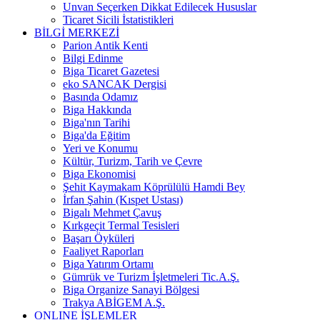
Unvan Seçerken Dikkat Edilecek Hususlar
Ticaret Sicili İstatistikleri
BİLGİ MERKEZİ
Parion Antik Kenti
Bilgi Edinme
Biga Ticaret Gazetesi
eko SANCAK Dergisi
Basında Odamız
Biga Hakkında
Biga'nın Tarihi
Biga'da Eğitim
Yeri ve Konumu
Kültür, Turizm, Tarih ve Çevre
Biga Ekonomisi
Şehit Kaymakam Köprülülü Hamdi Bey
İrfan Şahin (Kıspet Ustası)
Bigalı Mehmet Çavuş
Kırkgeçit Termal Tesisleri
Başarı Öyküleri
Faaliyet Raporları
Biga Yatırım Ortamı
Gümrük ve Turizm İşletmeleri Tic.A.Ş.
Biga Organize Sanayi Bölgesi
Trakya ABİGEM A.Ş.
ONLINE İŞLEMLER