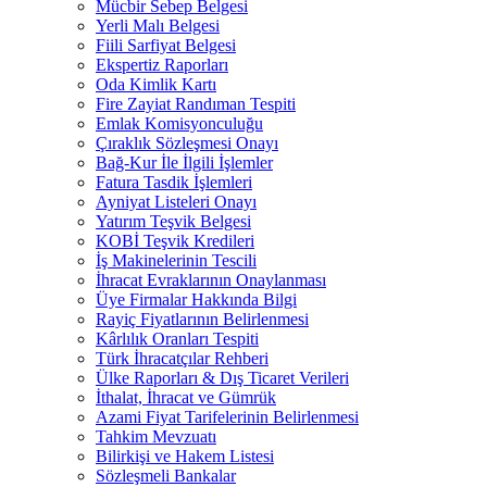
Mücbir Sebep Belgesi
Yerli Malı Belgesi
Fiili Sarfiyat Belgesi
Ekspertiz Raporları
Oda Kimlik Kartı
Fire Zayiat Randıman Tespiti
Emlak Komisyonculuğu
Çıraklık Sözleşmesi Onayı
Bağ-Kur İle İlgili İşlemler
Fatura Tasdik İşlemleri
Ayniyat Listeleri Onayı
Yatırım Teşvik Belgesi
KOBİ Teşvik Kredileri
İş Makinelerinin Tescili
İhracat Evraklarının Onaylanması
Üye Firmalar Hakkında Bilgi
Rayiç Fiyatlarının Belirlenmesi
Kârlılık Oranları Tespiti
Türk İhracatçılar Rehberi
Ülke Raporları & Dış Ticaret Verileri
İthalat, İhracat ve Gümrük
Azami Fiyat Tarifelerinin Belirlenmesi
Tahkim Mevzuatı
Bilirkişi ve Hakem Listesi
Sözleşmeli Bankalar