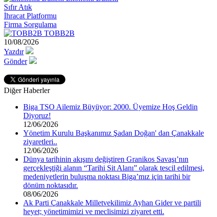
Sıfır Atık
İhracat Platformu
Firma Sorgulama
TOBB2B
10/08/2026
Yazdır
Gönder
Diğer Haberler
Biga TSO Ailemiz Büyüyor: 2000. Üyemize Hoş Geldin
Diyoruz!
12/06/2026
Yönetim Kurulu Başkanımız Şadan Doğan' dan Çanakkale
ziyaretleri..
12/06/2026
Dünya tarihinin akışını değiştiren Granikos Savaşı’nın
gerçekleştiği alanın “Tarihi Sit Alanı” olarak tescil edilmesi,
medeniyetlerin buluşma noktası Biga’mız için tarihi bir
dönüm noktasıdır.
08/06/2026
Ak Parti Çanakkale Milletvekilimiz Ayhan Gider ve partili
heyet; yönetimimizi ve meclisimizi ziyaret etti.