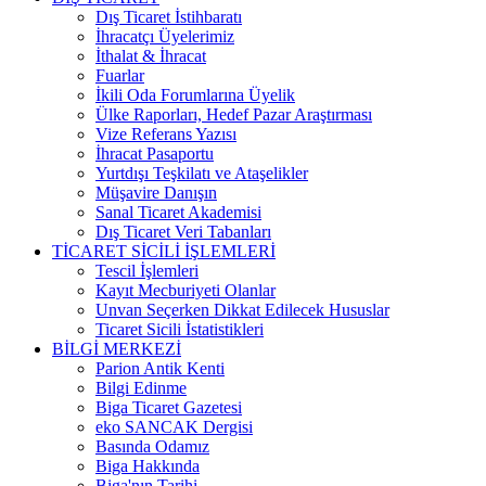
Dış Ticaret İstihbaratı
İhracatçı Üyelerimiz
İthalat & İhracat
Fuarlar
İkili Oda Forumlarına Üyelik
Ülke Raporları, Hedef Pazar Araştırması
Vize Referans Yazısı
İhracat Pasaportu
Yurtdışı Teşkilatı ve Ataşelikler
Müşavire Danışın
Sanal Ticaret Akademisi
Dış Ticaret Veri Tabanları
TİCARET SİCİLİ İŞLEMLERİ
Tescil İşlemleri
Kayıt Mecburiyeti Olanlar
Unvan Seçerken Dikkat Edilecek Hususlar
Ticaret Sicili İstatistikleri
BİLGİ MERKEZİ
Parion Antik Kenti
Bilgi Edinme
Biga Ticaret Gazetesi
eko SANCAK Dergisi
Basında Odamız
Biga Hakkında
Biga'nın Tarihi