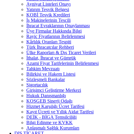
Ayniyat Listeleri Onayı
Yatırım Teşvik Belgesi
KOBİ Teşvik Kredileri
İş Makinelerinin Tescili
İhracat Evraklarının Onaylanması
Üye Firmalar Hakkında Bilgi
Rayiç Fiyatlarının Belirlenmesi
Kârlılık Oranları Tespiti
Türk İhracatçılar Rehberi
Ülke Raporları & Dış Ticaret Verileri
İthalat, İhracat ve Gümrük
Azami Fiyat Tarifelerinin Belirlenmesi
Tahkim Mevzuatı
Bilirkişi ve Hakem Listesi
Sözleşmeli Bankalar
Sigortacılık
Girişimci Geliştirme Merkezi
Hukuk Danışmanlığı
KOSGEB Sinerji Odağı
Hizmet Karşılığı Ücret Tarifesi
Kayıt Ücreti ve Yıllık Aidat Tarifesi
DEİK - BİGA Temsilciliği
Bilgi Edinme ve KVKK
Anlaşmalı Sağlık Kurumları
DIŞ TİCARET