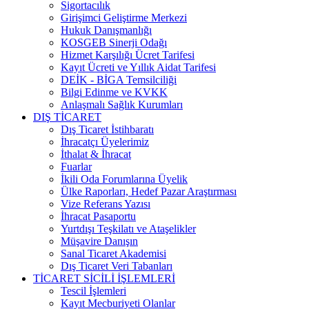
Sigortacılık
Girişimci Geliştirme Merkezi
Hukuk Danışmanlığı
KOSGEB Sinerji Odağı
Hizmet Karşılığı Ücret Tarifesi
Kayıt Ücreti ve Yıllık Aidat Tarifesi
DEİK - BİGA Temsilciliği
Bilgi Edinme ve KVKK
Anlaşmalı Sağlık Kurumları
DIŞ TİCARET
Dış Ticaret İstihbaratı
İhracatçı Üyelerimiz
İthalat & İhracat
Fuarlar
İkili Oda Forumlarına Üyelik
Ülke Raporları, Hedef Pazar Araştırması
Vize Referans Yazısı
İhracat Pasaportu
Yurtdışı Teşkilatı ve Ataşelikler
Müşavire Danışın
Sanal Ticaret Akademisi
Dış Ticaret Veri Tabanları
TİCARET SİCİLİ İŞLEMLERİ
Tescil İşlemleri
Kayıt Mecburiyeti Olanlar