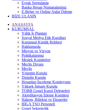
Evrak Sorgulama
Banka Hesap Numaralarımız
E-Belge ve Online Aidat Ödeme
BİZE ULAŞIN
ANASAYFA
KURUMSAL
Yıllık İş Planları
Sosyal Medya Etik Kuralları
Kurumsal Kimlik Rehberi
Hakkımızda
Misyon ve Vizyon
Politikalarımız
Meslek Komiteleri
Meclis Divanı
Meclis
Yönetim Kurulu
Disiplin Kurulu
Hesapları İnceleme Komisyonu
Yüksek İştişare Kurulu
TOBB Genel Kurul Delegeleri
Akreditasyon İzleme Komitesi
Hakem, Bilirkişi ve Eksperler
BİGA TSO Personeli
Genel Sekreterlik