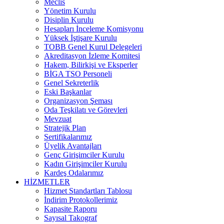
Meclis
Yönetim Kurulu
Disiplin Kurulu
Hesapları İnceleme Komisyonu
Yüksek İştişare Kurulu
TOBB Genel Kurul Delegeleri
Akreditasyon İzleme Komitesi
Hakem, Bilirkişi ve Eksperler
BİGA TSO Personeli
Genel Sekreterlik
Eski Başkanlar
Organizasyon Şeması
Oda Teşkilatı ve Görevleri
Mevzuat
Stratejik Plan
Sertifikalarımız
Üyelik Avantajları
Genç Girişimciler Kurulu
Kadın Girişimciler Kurulu
Kardeş Odalarımız
HİZMETLER
Hizmet Standartları Tablosu
İndirim Protokollerimiz
Kapasite Raporu
Sayısal Takograf