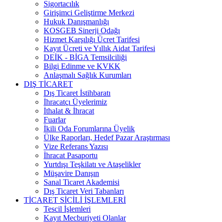
Sigortacılık
Girişimci Geliştirme Merkezi
Hukuk Danışmanlığı
KOSGEB Sinerji Odağı
Hizmet Karşılığı Ücret Tarifesi
Kayıt Ücreti ve Yıllık Aidat Tarifesi
DEİK - BİGA Temsilciliği
Bilgi Edinme ve KVKK
Anlaşmalı Sağlık Kurumları
DIŞ TİCARET
Dış Ticaret İstihbaratı
İhracatçı Üyelerimiz
İthalat & İhracat
Fuarlar
İkili Oda Forumlarına Üyelik
Ülke Raporları, Hedef Pazar Araştırması
Vize Referans Yazısı
İhracat Pasaportu
Yurtdışı Teşkilatı ve Ataşelikler
Müşavire Danışın
Sanal Ticaret Akademisi
Dış Ticaret Veri Tabanları
TİCARET SİCİLİ İŞLEMLERİ
Tescil İşlemleri
Kayıt Mecburiyeti Olanlar