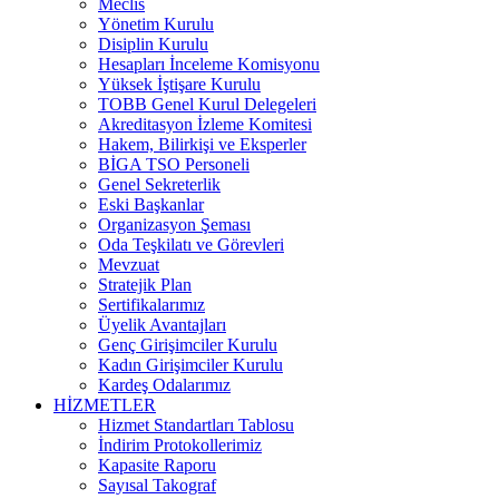
Meclis
Yönetim Kurulu
Disiplin Kurulu
Hesapları İnceleme Komisyonu
Yüksek İştişare Kurulu
TOBB Genel Kurul Delegeleri
Akreditasyon İzleme Komitesi
Hakem, Bilirkişi ve Eksperler
BİGA TSO Personeli
Genel Sekreterlik
Eski Başkanlar
Organizasyon Şeması
Oda Teşkilatı ve Görevleri
Mevzuat
Stratejik Plan
Sertifikalarımız
Üyelik Avantajları
Genç Girişimciler Kurulu
Kadın Girişimciler Kurulu
Kardeş Odalarımız
HİZMETLER
Hizmet Standartları Tablosu
İndirim Protokollerimiz
Kapasite Raporu
Sayısal Takograf