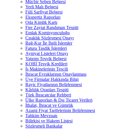
Mücbir Sebep Belgesi
Yerli Malı Belgesi
Fiili Sarfiyat Belgesi
Ekspertiz Raporları
Oda Kimlik Kartı
Fire Zayiat Randıman Tespiti
Emlak Komisyonculuğu
Çıraklık Sözleşmesi Onayı
Bağ-Kur İle İlgili İşlemler
Fatura Tasdik İşlemleri
Ayniyat Listeleri Onayı
Yatırım Teşvik Belgesi
KOBİ Teşvik Kredileri
İş Makinelerinin Tescili
İhracat Evraklarının Onaylanması
Üye Firmalar Hakkında Bilgi
Rayiç Fiyatlarının Belirlenmesi
Kârlılık Oranları Tespiti
Türk İhracatçılar Rehberi
Ülke Raporları & Dış Ticaret Verileri
İthalat, İhracat ve Gümrük
Azami Fiyat Tarifelerinin Belirlenmesi
Tahkim Mevzuatı
Bilirkişi ve Hakem Listesi
Sözleşmeli Bankalar