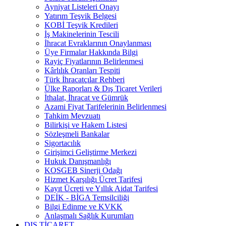
Ayniyat Listeleri Onayı
Yatırım Teşvik Belgesi
KOBİ Teşvik Kredileri
İş Makinelerinin Tescili
İhracat Evraklarının Onaylanması
Üye Firmalar Hakkında Bilgi
Rayiç Fiyatlarının Belirlenmesi
Kârlılık Oranları Tespiti
Türk İhracatçılar Rehberi
Ülke Raporları & Dış Ticaret Verileri
İthalat, İhracat ve Gümrük
Azami Fiyat Tarifelerinin Belirlenmesi
Tahkim Mevzuatı
Bilirkişi ve Hakem Listesi
Sözleşmeli Bankalar
Sigortacılık
Girişimci Geliştirme Merkezi
Hukuk Danışmanlığı
KOSGEB Sinerji Odağı
Hizmet Karşılığı Ücret Tarifesi
Kayıt Ücreti ve Yıllık Aidat Tarifesi
DEİK - BİGA Temsilciliği
Bilgi Edinme ve KVKK
Anlaşmalı Sağlık Kurumları
DIŞ TİCARET