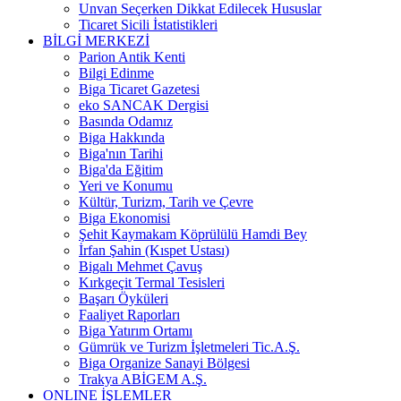
Unvan Seçerken Dikkat Edilecek Hususlar
Ticaret Sicili İstatistikleri
BİLGİ MERKEZİ
Parion Antik Kenti
Bilgi Edinme
Biga Ticaret Gazetesi
eko SANCAK Dergisi
Basında Odamız
Biga Hakkında
Biga'nın Tarihi
Biga'da Eğitim
Yeri ve Konumu
Kültür, Turizm, Tarih ve Çevre
Biga Ekonomisi
Şehit Kaymakam Köprülülü Hamdi Bey
İrfan Şahin (Kıspet Ustası)
Bigalı Mehmet Çavuş
Kırkgeçit Termal Tesisleri
Başarı Öyküleri
Faaliyet Raporları
Biga Yatırım Ortamı
Gümrük ve Turizm İşletmeleri Tic.A.Ş.
Biga Organize Sanayi Bölgesi
Trakya ABİGEM A.Ş.
ONLINE İŞLEMLER