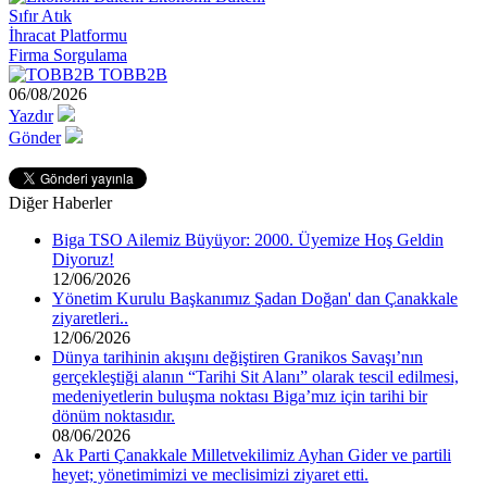
Sıfır Atık
İhracat Platformu
Firma Sorgulama
TOBB2B
06/08/2026
Yazdır
Gönder
Diğer Haberler
Biga TSO Ailemiz Büyüyor: 2000. Üyemize Hoş Geldin
Diyoruz!
12/06/2026
Yönetim Kurulu Başkanımız Şadan Doğan' dan Çanakkale
ziyaretleri..
12/06/2026
Dünya tarihinin akışını değiştiren Granikos Savaşı’nın
gerçekleştiği alanın “Tarihi Sit Alanı” olarak tescil edilmesi,
medeniyetlerin buluşma noktası Biga’mız için tarihi bir
dönüm noktasıdır.
08/06/2026
Ak Parti Çanakkale Milletvekilimiz Ayhan Gider ve partili
heyet; yönetimimizi ve meclisimizi ziyaret etti.