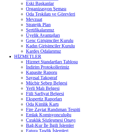
Eski Başkanlar
Organizasyon Şeması
Oda Teşkilatı ve Görevleri
Mevzuat
Stratejik Plan
Sertifikalarımız
Üyelik Avantajları
Genç Girişimciler Kurulu
Kadın Girişimciler Kurulu
Kardeş Odalarımız
HİZMETLER
Hizmet Standartları Tablosu
İndirim Protokollerimiz
Kapasite Raporu
Sayısal Takograf
Mücbir Sebep Belgesi
Yerli Malı Belgesi
Fiili Sarfiyat Belgesi
Ekspertiz Raporları
Oda Kimlik Kartı
Fire Zayiat Randıman Tespiti
Emlak Komisyonculuğu
Çıraklık Sözleşmesi Onayı
Bağ-Kur İle İlgili İşlemler
Fatura Tasdik İşlemleri