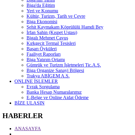
Biga'da Eğitim
Yeri ve Konumu
Kültür, Turizm, Tarih ve Çevre
Biga Ekonomisi
Şehit Kaymakam Köprülülü Hamdi Bey
İrfan Şahin (Kıspet Ustası)
Bigalı Mehmet Çavuş
Kırkgeçit Termal Tesisleri
Başarı Öyküleri
Faaliyet Raporları
Biga Yatırım Ortamı
Gümrük ve Turizm İşletmeleri Tic.A.Ş.
Biga Organize Sanayi Bölgesi
Trakya ABİGEM A.Ş.
ONLINE İŞLEMLER
Evrak Sorgulama
Banka Hesap Numaralarımız
E-Belge ve Online Aidat Ödeme
BİZE ULAŞIN
HABERLER
ANASAYFA