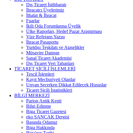
Dış Ticaret İstihbaratı
İhracatçı Üyelerimiz
İthalat & İhracat
Fuarlar
İkili Oda Forumlarına Üyelik
Ülke Raporları, Hedef Pazar Araştırması
Vize Referans Yazısı
İhracat Pasaportu
Yurtdışı Teşkilatı ve Ataşelikler
Müşavire Danışın
Sanal Ticaret Akademisi
Dış Ticaret Veri Tabanları
TİCARET SİCİLİ İŞLEMLERİ
Tescil İşlemleri
Kayıt Mecburiyeti Olanlar
Unvan Seçerken Dikkat Edilecek Hususlar
Ticaret Sicili İstatistikleri
BİLGİ MERKEZİ
Parion Antik Kenti
Bilgi Edinme
Biga Ticaret Gazetesi
eko SANCAK Dergisi
Basında Odamız
Biga Hakkında
Biga'nın Tarihi