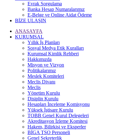
Evrak Sorgulama
Banka Hesap Numaralarımız
E-Belge ve Online Aidat Ödeme
BİZE ULAŞIN
ANASAYFA
KURUMSAL
Yıllık İş Planları
Sosyal Medya Etik Kuralları
Kurumsal Kimlik Rehberi
Hakkımızda
Misyon ve Vizyon
Politikalarımız
Meslek Komiteleri
Meclis Divanı
Meclis
Yönetim Kurulu
Disiplin Kurulu
Hesapları İnceleme Komisyonu
Yüksek İştişare Kurulu
TOBB Genel Kurul Delegeleri
Akreditasyon İzleme Komitesi
Hakem, Bilirkişi ve Eksperler
BİGA TSO Personeli
Genel Sekreterlik