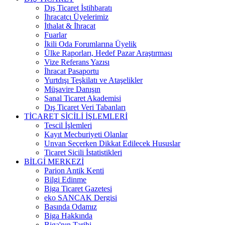
Dış Ticaret İstihbaratı
İhracatçı Üyelerimiz
İthalat & İhracat
Fuarlar
İkili Oda Forumlarına Üyelik
Ülke Raporları, Hedef Pazar Araştırması
Vize Referans Yazısı
İhracat Pasaportu
Yurtdışı Teşkilatı ve Ataşelikler
Müşavire Danışın
Sanal Ticaret Akademisi
Dış Ticaret Veri Tabanları
TİCARET SİCİLİ İŞLEMLERİ
Tescil İşlemleri
Kayıt Mecburiyeti Olanlar
Unvan Seçerken Dikkat Edilecek Hususlar
Ticaret Sicili İstatistikleri
BİLGİ MERKEZİ
Parion Antik Kenti
Bilgi Edinme
Biga Ticaret Gazetesi
eko SANCAK Dergisi
Basında Odamız
Biga Hakkında
Biga'nın Tarihi