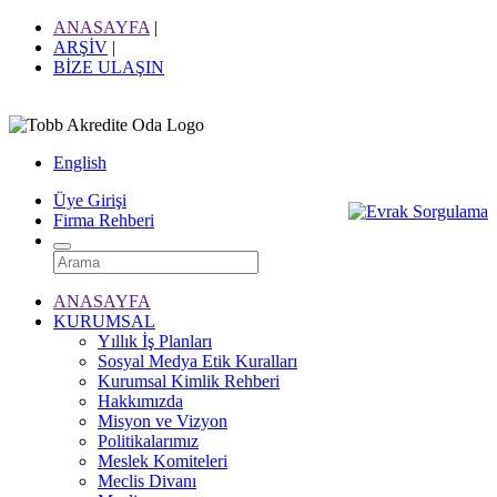
ANASAYFA
|
ARŞİV
|
BİZE ULAŞIN
English
Üye Girişi
Firma Rehberi
ANASAYFA
KURUMSAL
Yıllık İş Planları
Sosyal Medya Etik Kuralları
Kurumsal Kimlik Rehberi
Hakkımızda
Misyon ve Vizyon
Politikalarımız
Meslek Komiteleri
Meclis Divanı