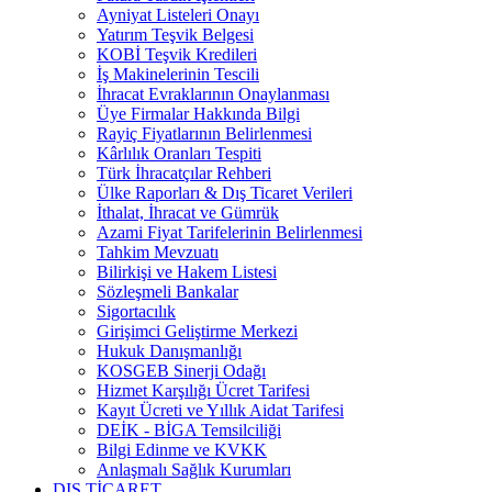
Ayniyat Listeleri Onayı
Yatırım Teşvik Belgesi
KOBİ Teşvik Kredileri
İş Makinelerinin Tescili
İhracat Evraklarının Onaylanması
Üye Firmalar Hakkında Bilgi
Rayiç Fiyatlarının Belirlenmesi
Kârlılık Oranları Tespiti
Türk İhracatçılar Rehberi
Ülke Raporları & Dış Ticaret Verileri
İthalat, İhracat ve Gümrük
Azami Fiyat Tarifelerinin Belirlenmesi
Tahkim Mevzuatı
Bilirkişi ve Hakem Listesi
Sözleşmeli Bankalar
Sigortacılık
Girişimci Geliştirme Merkezi
Hukuk Danışmanlığı
KOSGEB Sinerji Odağı
Hizmet Karşılığı Ücret Tarifesi
Kayıt Ücreti ve Yıllık Aidat Tarifesi
DEİK - BİGA Temsilciliği
Bilgi Edinme ve KVKK
Anlaşmalı Sağlık Kurumları
DIŞ TİCARET