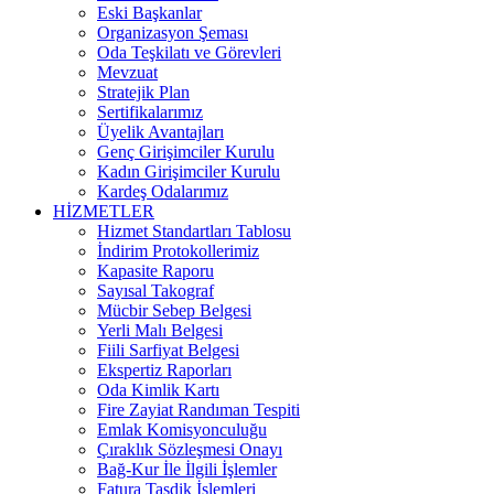
Eski Başkanlar
Organizasyon Şeması
Oda Teşkilatı ve Görevleri
Mevzuat
Stratejik Plan
Sertifikalarımız
Üyelik Avantajları
Genç Girişimciler Kurulu
Kadın Girişimciler Kurulu
Kardeş Odalarımız
HİZMETLER
Hizmet Standartları Tablosu
İndirim Protokollerimiz
Kapasite Raporu
Sayısal Takograf
Mücbir Sebep Belgesi
Yerli Malı Belgesi
Fiili Sarfiyat Belgesi
Ekspertiz Raporları
Oda Kimlik Kartı
Fire Zayiat Randıman Tespiti
Emlak Komisyonculuğu
Çıraklık Sözleşmesi Onayı
Bağ-Kur İle İlgili İşlemler
Fatura Tasdik İşlemleri