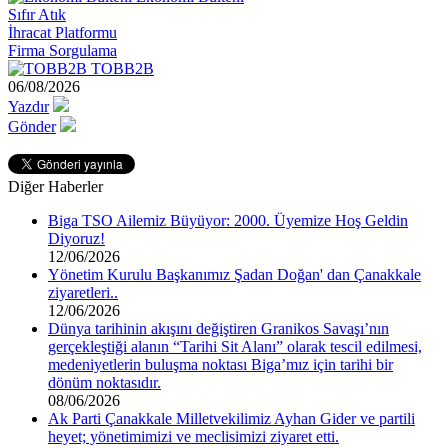
Sıfır Atık
İhracat Platformu
Firma Sorgulama
TOBB2B
06/08/2026
Yazdır
Gönder
Diğer Haberler
Biga TSO Ailemiz Büyüyor: 2000. Üyemize Hoş Geldin
Diyoruz!
12/06/2026
Yönetim Kurulu Başkanımız Şadan Doğan' dan Çanakkale
ziyaretleri..
12/06/2026
Dünya tarihinin akışını değiştiren Granikos Savaşı’nın
gerçekleştiği alanın “Tarihi Sit Alanı” olarak tescil edilmesi,
medeniyetlerin buluşma noktası Biga’mız için tarihi bir
dönüm noktasıdır.
08/06/2026
Ak Parti Çanakkale Milletvekilimiz Ayhan Gider ve partili
heyet; yönetimimizi ve meclisimizi ziyaret etti.