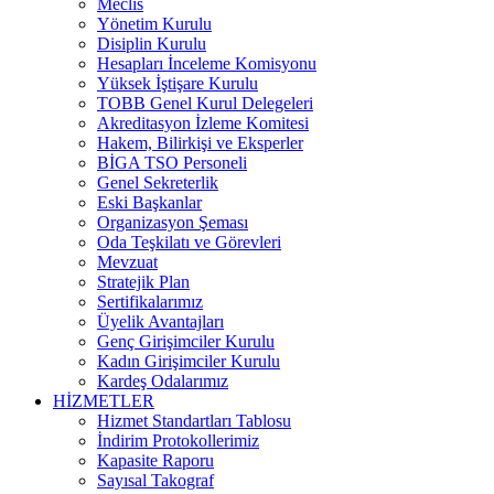
Meclis
Yönetim Kurulu
Disiplin Kurulu
Hesapları İnceleme Komisyonu
Yüksek İştişare Kurulu
TOBB Genel Kurul Delegeleri
Akreditasyon İzleme Komitesi
Hakem, Bilirkişi ve Eksperler
BİGA TSO Personeli
Genel Sekreterlik
Eski Başkanlar
Organizasyon Şeması
Oda Teşkilatı ve Görevleri
Mevzuat
Stratejik Plan
Sertifikalarımız
Üyelik Avantajları
Genç Girişimciler Kurulu
Kadın Girişimciler Kurulu
Kardeş Odalarımız
HİZMETLER
Hizmet Standartları Tablosu
İndirim Protokollerimiz
Kapasite Raporu
Sayısal Takograf