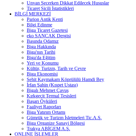
Unvan Seçerken Dikkat Edilecek Hususlar
Ticaret Sicili İstatistikleri
BİLGİ MERKEZİ
Parion Antik Kenti
Bilgi Edinme
Biga Ticaret Gazetesi
eko SANCAK Dergisi
Basında Odamız
Biga Hakkında
Biga'nın Tarihi
Biga'da Eğitim
Yeri ve Konumu
Kültür, Turizm, Tarih ve Çevre
Biga Ekonomisi
Şehit Kaymakam Köprülülü Hamdi Bey
İrfan Şahin (Kıspet Ustası)
Bigalı Mehmet Çavuş
Kırkgeçit Termal Tesisleri
Başarı Öyküleri
Faaliyet Raporları
Biga Yatırım Ortamı
Gümrük ve Turizm İşletmeleri Tic.A.Ş.
Biga Organize Sanayi Bölgesi
Trakya ABİGEM A.Ş.
ONLINE İŞLEMLER