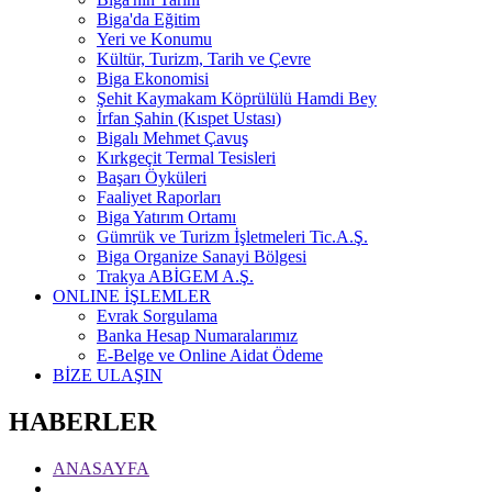
Biga'da Eğitim
Yeri ve Konumu
Kültür, Turizm, Tarih ve Çevre
Biga Ekonomisi
Şehit Kaymakam Köprülülü Hamdi Bey
İrfan Şahin (Kıspet Ustası)
Bigalı Mehmet Çavuş
Kırkgeçit Termal Tesisleri
Başarı Öyküleri
Faaliyet Raporları
Biga Yatırım Ortamı
Gümrük ve Turizm İşletmeleri Tic.A.Ş.
Biga Organize Sanayi Bölgesi
Trakya ABİGEM A.Ş.
ONLINE İŞLEMLER
Evrak Sorgulama
Banka Hesap Numaralarımız
E-Belge ve Online Aidat Ödeme
BİZE ULAŞIN
HABERLER
ANASAYFA