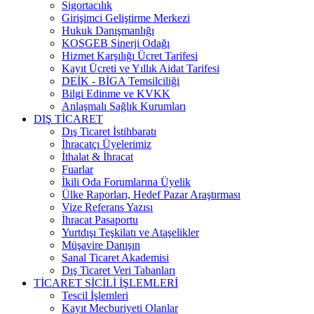
Sigortacılık
Girişimci Geliştirme Merkezi
Hukuk Danışmanlığı
KOSGEB Sinerji Odağı
Hizmet Karşılığı Ücret Tarifesi
Kayıt Ücreti ve Yıllık Aidat Tarifesi
DEİK - BİGA Temsilciliği
Bilgi Edinme ve KVKK
Anlaşmalı Sağlık Kurumları
DIŞ TİCARET
Dış Ticaret İstihbaratı
İhracatçı Üyelerimiz
İthalat & İhracat
Fuarlar
İkili Oda Forumlarına Üyelik
Ülke Raporları, Hedef Pazar Araştırması
Vize Referans Yazısı
İhracat Pasaportu
Yurtdışı Teşkilatı ve Ataşelikler
Müşavire Danışın
Sanal Ticaret Akademisi
Dış Ticaret Veri Tabanları
TİCARET SİCİLİ İŞLEMLERİ
Tescil İşlemleri
Kayıt Mecburiyeti Olanlar