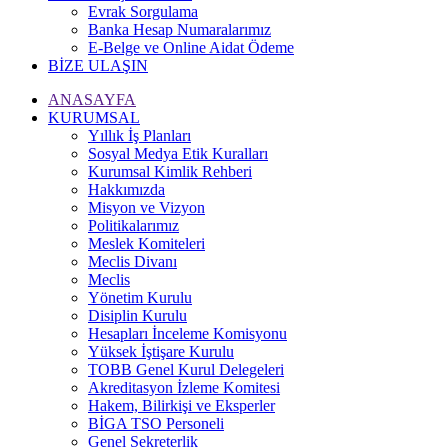
Evrak Sorgulama
Banka Hesap Numaralarımız
E-Belge ve Online Aidat Ödeme
BİZE ULAŞIN
ANASAYFA
KURUMSAL
Yıllık İş Planları
Sosyal Medya Etik Kuralları
Kurumsal Kimlik Rehberi
Hakkımızda
Misyon ve Vizyon
Politikalarımız
Meslek Komiteleri
Meclis Divanı
Meclis
Yönetim Kurulu
Disiplin Kurulu
Hesapları İnceleme Komisyonu
Yüksek İştişare Kurulu
TOBB Genel Kurul Delegeleri
Akreditasyon İzleme Komitesi
Hakem, Bilirkişi ve Eksperler
BİGA TSO Personeli
Genel Sekreterlik