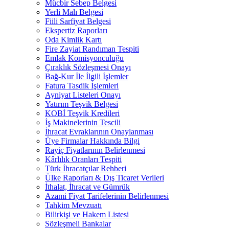
Mücbir Sebep Belgesi
Yerli Malı Belgesi
Fiili Sarfiyat Belgesi
Ekspertiz Raporları
Oda Kimlik Kartı
Fire Zayiat Randıman Tespiti
Emlak Komisyonculuğu
Çıraklık Sözleşmesi Onayı
Bağ-Kur İle İlgili İşlemler
Fatura Tasdik İşlemleri
Ayniyat Listeleri Onayı
Yatırım Teşvik Belgesi
KOBİ Teşvik Kredileri
İş Makinelerinin Tescili
İhracat Evraklarının Onaylanması
Üye Firmalar Hakkında Bilgi
Rayiç Fiyatlarının Belirlenmesi
Kârlılık Oranları Tespiti
Türk İhracatçılar Rehberi
Ülke Raporları & Dış Ticaret Verileri
İthalat, İhracat ve Gümrük
Azami Fiyat Tarifelerinin Belirlenmesi
Tahkim Mevzuatı
Bilirkişi ve Hakem Listesi
Sözleşmeli Bankalar