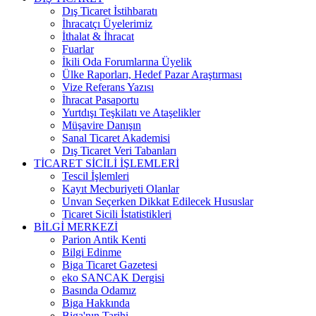
Dış Ticaret İstihbaratı
İhracatçı Üyelerimiz
İthalat & İhracat
Fuarlar
İkili Oda Forumlarına Üyelik
Ülke Raporları, Hedef Pazar Araştırması
Vize Referans Yazısı
İhracat Pasaportu
Yurtdışı Teşkilatı ve Ataşelikler
Müşavire Danışın
Sanal Ticaret Akademisi
Dış Ticaret Veri Tabanları
TİCARET SİCİLİ İŞLEMLERİ
Tescil İşlemleri
Kayıt Mecburiyeti Olanlar
Unvan Seçerken Dikkat Edilecek Hususlar
Ticaret Sicili İstatistikleri
BİLGİ MERKEZİ
Parion Antik Kenti
Bilgi Edinme
Biga Ticaret Gazetesi
eko SANCAK Dergisi
Basında Odamız
Biga Hakkında
Biga'nın Tarihi