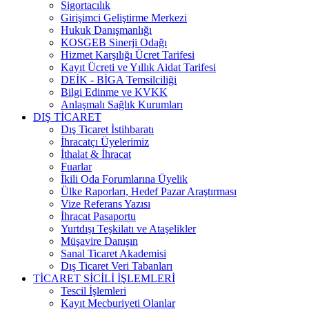
Sigortacılık
Girişimci Geliştirme Merkezi
Hukuk Danışmanlığı
KOSGEB Sinerji Odağı
Hizmet Karşılığı Ücret Tarifesi
Kayıt Ücreti ve Yıllık Aidat Tarifesi
DEİK - BİGA Temsilciliği
Bilgi Edinme ve KVKK
Anlaşmalı Sağlık Kurumları
DIŞ TİCARET
Dış Ticaret İstihbaratı
İhracatçı Üyelerimiz
İthalat & İhracat
Fuarlar
İkili Oda Forumlarına Üyelik
Ülke Raporları, Hedef Pazar Araştırması
Vize Referans Yazısı
İhracat Pasaportu
Yurtdışı Teşkilatı ve Ataşelikler
Müşavire Danışın
Sanal Ticaret Akademisi
Dış Ticaret Veri Tabanları
TİCARET SİCİLİ İŞLEMLERİ
Tescil İşlemleri
Kayıt Mecburiyeti Olanlar