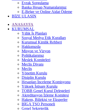
Evrak Sorgulama
Banka Hesap Numaralarımız
E-Belge ve Online Aidat Ödeme
BİZE ULAŞIN
ANASAYFA
KURUMSAL
Yıllık İş Planları
Sosyal Medya Etik Kuralları
Kurumsal Kimlik Rehberi
Hakkımızda
Misyon ve Vizyon
Politikalarımız
Meslek Komiteleri
Meclis Divanı
Meclis
Yönetim Kurulu
Disiplin Kurulu
Hesapları İnceleme Komisyonu
Yüksek İştişare Kurulu
TOBB Genel Kurul Delegeleri
Akreditasyon İzleme Komitesi
Hakem, Bilirkişi ve Eksperler
BİGA TSO Personeli
Genel Sekreterlik