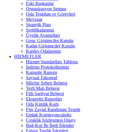
Eski Başkanlar
Organizasyon Şeması
Oda Teşkilatı ve Görevleri
Mevzuat
Stratejik Plan
Sertifikalarımız
Üyelik Avantajları
Genç Girişimciler Kurulu
Kadın Girişimciler Kurulu
Kardeş Odalarımız
HİZMETLER
Hizmet Standartları Tablosu
İndirim Protokollerimiz
Kapasite Raporu
Sayısal Takograf
Mücbir Sebep Belgesi
Yerli Malı Belgesi
Fiili Sarfiyat Belgesi
Ekspertiz Raporları
Oda Kimlik Kartı
Fire Zayiat Randıman Tespiti
Emlak Komisyonculuğu
Çıraklık Sözleşmesi Onayı
Bağ-Kur İle İlgili İşlemler
Fatura Tasdik İşlemleri