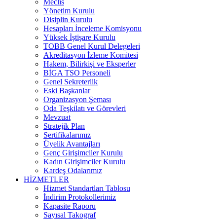
Meclis
Yönetim Kurulu
Disiplin Kurulu
Hesapları İnceleme Komisyonu
Yüksek İştişare Kurulu
TOBB Genel Kurul Delegeleri
Akreditasyon İzleme Komitesi
Hakem, Bilirkişi ve Eksperler
BİGA TSO Personeli
Genel Sekreterlik
Eski Başkanlar
Organizasyon Şeması
Oda Teşkilatı ve Görevleri
Mevzuat
Stratejik Plan
Sertifikalarımız
Üyelik Avantajları
Genç Girişimciler Kurulu
Kadın Girişimciler Kurulu
Kardeş Odalarımız
HİZMETLER
Hizmet Standartları Tablosu
İndirim Protokollerimiz
Kapasite Raporu
Sayısal Takograf