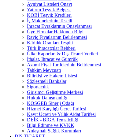
Ayniyat Listeleri Onayı
Yatırım Teşvik Belgesi
KOBİ Teşvik Kredileri
İş Makinelerinin Tescili
İhracat Evraklarının Onaylanması
Üye Firmalar Hakkında Bilgi
Rayiç Fiyatlarının Belirlenmesi
Kârlılık Oranları Tespiti
Türk İhracatçılar Rehberi
Ülke Raporları & Dış Ticaret Verileri
İthalat, İhracat ve Gümrük
Azami Fiyat Tarifelerinin Belirlenmesi
Tahkim Mevzuatı
Bilirkişi ve Hakem Listesi
Sözleşmeli Bankalar
Sigortacılık
Girişimci Geliştirme Merkezi
Hukuk Danışmanlığı
KOSGEB Sinerji Odağı
Hizmet Karşılığı Ücret Tarifesi
Kayıt Ücreti ve Yıllık Aidat Tarifesi
DEİK - BİGA Temsilciliği
Bilgi Edinme ve KVKK
Anlaşmalı Sağlık Kurumları
DIŞ TİCARET