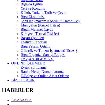
Biga'da Eğitim
Yeri ve Konumu
Kültür, Turizm, Tarih ve Çevre
Biga Ekonomisi
Şehit Kaymakam Köprülülü Hamdi Bey
İrfan Şahin (Kıspet Ustası)
Bigalı Mehmet Çavuş
Kırkgeçit Termal Tesisleri
Başarı Öyküleri
Faaliyet Raporları
Biga Yatırım Ortamı
Gümrük ve Turizm İşletmeleri Tic.A.Ş.
Biga Organize Sanayi Bölgesi
Trakya ABİGEM A.Ş.
ONLINE İŞLEMLER
Evrak Sorgulama
Banka Hesap Numaralarımız
E-Belge ve Online Aidat Ödeme
BİZE ULAŞIN
HABERLER
ANASAYFA