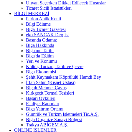
Unvan Seçerken Dikkat Edilecek Hususlar
Ticaret Sicili İstatistikleri
BİLGİ MERKEZİ
Parion Antik Kenti
Bilgi Edinme
Biga Ticaret Gazetesi
eko SANCAK Dergisi
Basında Odamız
Biga Hakkında
Biga'nın Tarihi
Biga'da Eğitim
Yeri ve Konumu
Kültür, Turizm, Tarih ve Çevre
Biga Ekonomisi
Şehit Kaymakam Köprülülü Hamdi Bey
İrfan Şahin (Kıspet Ustası)
Bigalı Mehmet Çavuş
Kırkgeçit Termal Tesisleri
Başarı Öyküleri
Faaliyet Raporları
Biga Yatırım Ortamı
Gümrük ve Turizm İşletmeleri Tic.A.Ş.
Biga Organize Sanayi Bölgesi
Trakya ABİGEM A.Ş.
ONLINE İŞLEMLER