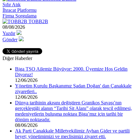
Sıfır Atık
İhracat Platformu
Firma Sorgulama
TOBB2B
08/08/2026
Yazdır
Gönder
Diğer Haberler
Biga TSO Ailemiz Büyüyor: 2000. Üyemize Hoş Geldin
Diyoruz!
12/06/2026
Yönetim Kurulu Başkanımız Şadan Doğan' dan Çanakkale
ziyaretleri..
12/06/2026
Dünya tarihinin akışını değiştiren Granikos Savaşı’nın
gerçekleştiği alanın “Tarihi Sit Alanı” olarak tescil edilmesi,
medeniyetlerin buluşma noktası Biga’mız için tarihi bir
dönüm noktasıdır.
08/06/2026
Ak Parti Çanakkale Milletvekilimiz Ayhan Gider ve partili
heyet; yönetimimizi ve meclisimizi ziyaret etti.