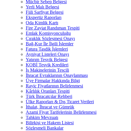
Mücbir Sebep Belgesi
Yerli Malı Belgesi
Fiili Sarfiyat Belgesi
Ekspertiz Raporları
Oda Kimlik Kartı
Fire Zayiat Randıman Tespiti
Emlak Komisyonculuğu
Çıraklık Sözleşmesi Onayı
Bağ-Kur İle İlgili İşlemler
Fatura Tasdik İşlemleri
Ayniyat Listeleri Onayı
Yatırım Teşvik Belgesi
KOBİ Teşvik Kredileri
İş Makinelerinin Tescili
İhracat Evraklarının Onaylanması
Üye Firmalar Hakkında Bilgi
Rayiç Fiyatlarının Belirlenmesi
Kârlılık Oranları Tespiti
Türk İhracatçılar Rehberi
Ülke Raporları & Dış Ticaret Verileri
İthalat, İhracat ve Gümrük
Azami Fiyat Tarifelerinin Belirlenmesi
Tahkim Mevzuatı
Bilirkişi ve Hakem Listesi
Sözleşmeli Bankalar