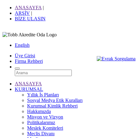
ANASAYFA
|
ARŞİV
|
BİZE ULAŞIN
English
Üye Girişi
Firma Rehberi
ANASAYFA
KURUMSAL
Yıllık İş Planları
Sosyal Medya Etik Kuralları
Kurumsal Kimlik Rehberi
Hakkımızda
Misyon ve Vizyon
Politikalarımız
Meslek Komiteleri
Meclis Divanı