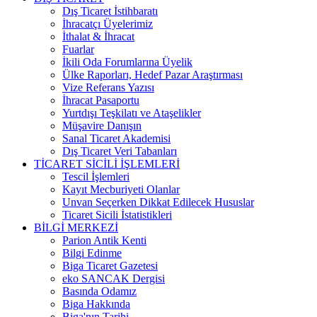
Dış Ticaret İstihbaratı
İhracatçı Üyelerimiz
İthalat & İhracat
Fuarlar
İkili Oda Forumlarına Üyelik
Ülke Raporları, Hedef Pazar Araştırması
Vize Referans Yazısı
İhracat Pasaportu
Yurtdışı Teşkilatı ve Ataşelikler
Müşavire Danışın
Sanal Ticaret Akademisi
Dış Ticaret Veri Tabanları
TİCARET SİCİLİ İŞLEMLERİ
Tescil İşlemleri
Kayıt Mecburiyeti Olanlar
Unvan Seçerken Dikkat Edilecek Hususlar
Ticaret Sicili İstatistikleri
BİLGİ MERKEZİ
Parion Antik Kenti
Bilgi Edinme
Biga Ticaret Gazetesi
eko SANCAK Dergisi
Basında Odamız
Biga Hakkında
Biga'nın Tarihi