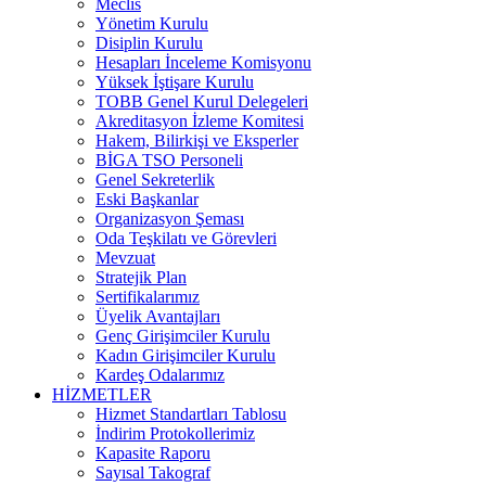
Meclis
Yönetim Kurulu
Disiplin Kurulu
Hesapları İnceleme Komisyonu
Yüksek İştişare Kurulu
TOBB Genel Kurul Delegeleri
Akreditasyon İzleme Komitesi
Hakem, Bilirkişi ve Eksperler
BİGA TSO Personeli
Genel Sekreterlik
Eski Başkanlar
Organizasyon Şeması
Oda Teşkilatı ve Görevleri
Mevzuat
Stratejik Plan
Sertifikalarımız
Üyelik Avantajları
Genç Girişimciler Kurulu
Kadın Girişimciler Kurulu
Kardeş Odalarımız
HİZMETLER
Hizmet Standartları Tablosu
İndirim Protokollerimiz
Kapasite Raporu
Sayısal Takograf