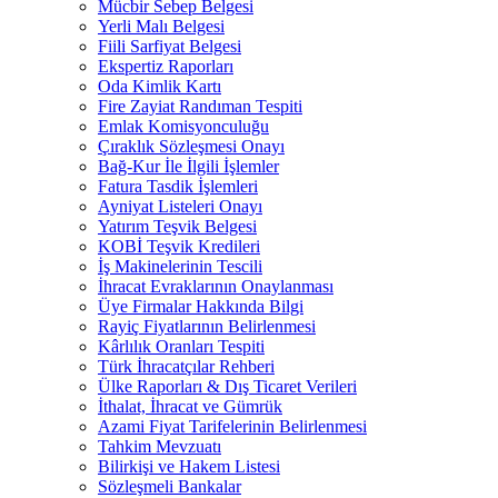
Mücbir Sebep Belgesi
Yerli Malı Belgesi
Fiili Sarfiyat Belgesi
Ekspertiz Raporları
Oda Kimlik Kartı
Fire Zayiat Randıman Tespiti
Emlak Komisyonculuğu
Çıraklık Sözleşmesi Onayı
Bağ-Kur İle İlgili İşlemler
Fatura Tasdik İşlemleri
Ayniyat Listeleri Onayı
Yatırım Teşvik Belgesi
KOBİ Teşvik Kredileri
İş Makinelerinin Tescili
İhracat Evraklarının Onaylanması
Üye Firmalar Hakkında Bilgi
Rayiç Fiyatlarının Belirlenmesi
Kârlılık Oranları Tespiti
Türk İhracatçılar Rehberi
Ülke Raporları & Dış Ticaret Verileri
İthalat, İhracat ve Gümrük
Azami Fiyat Tarifelerinin Belirlenmesi
Tahkim Mevzuatı
Bilirkişi ve Hakem Listesi
Sözleşmeli Bankalar