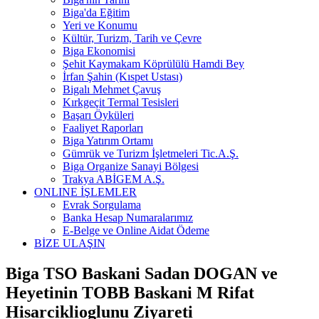
Biga'da Eğitim
Yeri ve Konumu
Kültür, Turizm, Tarih ve Çevre
Biga Ekonomisi
Şehit Kaymakam Köprülülü Hamdi Bey
İrfan Şahin (Kıspet Ustası)
Bigalı Mehmet Çavuş
Kırkgeçit Termal Tesisleri
Başarı Öyküleri
Faaliyet Raporları
Biga Yatırım Ortamı
Gümrük ve Turizm İşletmeleri Tic.A.Ş.
Biga Organize Sanayi Bölgesi
Trakya ABİGEM A.Ş.
ONLINE İŞLEMLER
Evrak Sorgulama
Banka Hesap Numaralarımız
E-Belge ve Online Aidat Ödeme
BİZE ULAŞIN
Biga TSO Baskani Sadan DOGAN ve
Heyetinin TOBB Baskani M Rifat
Hisarciklioglunu Ziyareti