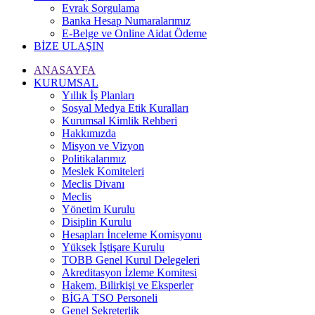
Evrak Sorgulama
Banka Hesap Numaralarımız
E-Belge ve Online Aidat Ödeme
BİZE ULAŞIN
ANASAYFA
KURUMSAL
Yıllık İş Planları
Sosyal Medya Etik Kuralları
Kurumsal Kimlik Rehberi
Hakkımızda
Misyon ve Vizyon
Politikalarımız
Meslek Komiteleri
Meclis Divanı
Meclis
Yönetim Kurulu
Disiplin Kurulu
Hesapları İnceleme Komisyonu
Yüksek İştişare Kurulu
TOBB Genel Kurul Delegeleri
Akreditasyon İzleme Komitesi
Hakem, Bilirkişi ve Eksperler
BİGA TSO Personeli
Genel Sekreterlik