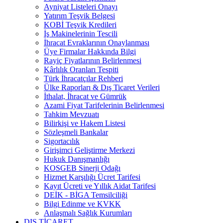
Ayniyat Listeleri Onayı
Yatırım Teşvik Belgesi
KOBİ Teşvik Kredileri
İş Makinelerinin Tescili
İhracat Evraklarının Onaylanması
Üye Firmalar Hakkında Bilgi
Rayiç Fiyatlarının Belirlenmesi
Kârlılık Oranları Tespiti
Türk İhracatçılar Rehberi
Ülke Raporları & Dış Ticaret Verileri
İthalat, İhracat ve Gümrük
Azami Fiyat Tarifelerinin Belirlenmesi
Tahkim Mevzuatı
Bilirkişi ve Hakem Listesi
Sözleşmeli Bankalar
Sigortacılık
Girişimci Geliştirme Merkezi
Hukuk Danışmanlığı
KOSGEB Sinerji Odağı
Hizmet Karşılığı Ücret Tarifesi
Kayıt Ücreti ve Yıllık Aidat Tarifesi
DEİK - BİGA Temsilciliği
Bilgi Edinme ve KVKK
Anlaşmalı Sağlık Kurumları
DIŞ TİCARET