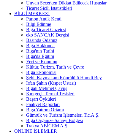
Unvan Seçerken Dikkat Edilecek Hususlar
Ticaret Sicili İstatistikleri
BİLGİ MERKEZİ
Parion Antik Kenti
Bilgi Edinme
Biga Ticaret Gazetesi
eko SANCAK Dergisi
Basında Odamız
Biga Hakkında
Biga'nın Tarihi
Biga'da Eğitim
Yeri ve Konumu
Kültür, Turizm, Tarih ve Çevre
Biga Ekonomisi
Şehit Kaymakam Köprülülü Hamdi Bey
İrfan Şahin (Kıspet Ustası)
Bigalı Mehmet Çavuş
Kırkgeçit Termal Tesisleri
Başarı Öyküleri
Faaliyet Raporları
Biga Yatırım Ortamı
Gümrük ve Turizm İşletmeleri Tic.A.Ş.
Biga Organize Sanayi Bölgesi
Trakya ABİGEM A.Ş.
ONLINE İŞLEMLER