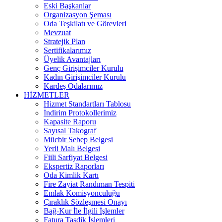
Eski Başkanlar
Organizasyon Şeması
Oda Teşkilatı ve Görevleri
Mevzuat
Stratejik Plan
Sertifikalarımız
Üyelik Avantajları
Genç Girişimciler Kurulu
Kadın Girişimciler Kurulu
Kardeş Odalarımız
HİZMETLER
Hizmet Standartları Tablosu
İndirim Protokollerimiz
Kapasite Raporu
Sayısal Takograf
Mücbir Sebep Belgesi
Yerli Malı Belgesi
Fiili Sarfiyat Belgesi
Ekspertiz Raporları
Oda Kimlik Kartı
Fire Zayiat Randıman Tespiti
Emlak Komisyonculuğu
Çıraklık Sözleşmesi Onayı
Bağ-Kur İle İlgili İşlemler
Fatura Tasdik İşlemleri