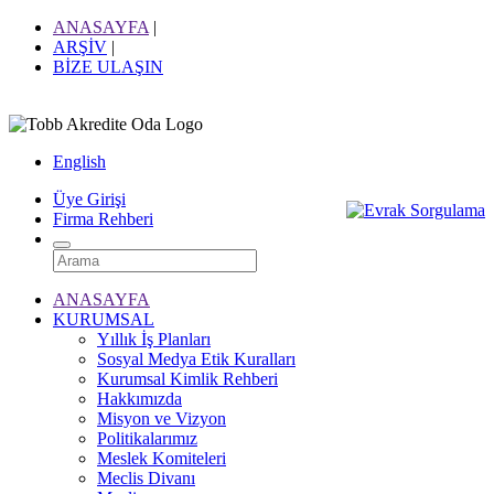
ANASAYFA
|
ARŞİV
|
BİZE ULAŞIN
English
Üye Girişi
Firma Rehberi
ANASAYFA
KURUMSAL
Yıllık İş Planları
Sosyal Medya Etik Kuralları
Kurumsal Kimlik Rehberi
Hakkımızda
Misyon ve Vizyon
Politikalarımız
Meslek Komiteleri
Meclis Divanı