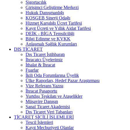
Sigortacılık
Girişimci Geliştirme Merkezi
Hukuk Danışmanlığı
KOSGEB Sinerji Odağı
Hizmet Karşılığı Ücret Tarifesi
Kayıt Ücreti ve Yıllık Aidat Tarifesi
DEİK - BİGA Temsilciliği
Bilgi Edinme ve KVKK
Anlaşmalı Sağlık Kurumları
DIŞ TİCARET
Dış Ticaret İstihbaratı
İhracatçı Üyelerimiz
İthalat & İhracat
Fuarlar
İkili Oda Forumlarına Üyelik
Ülke Raporları, Hedef Pazar Araştırması
Vize Referans Yazısı
İhracat Pasaportu
Yurtdışı Teşkilatı ve Ataşelikler
Müşavire Danışın
Sanal Ticaret Akademisi
Dış Ticaret Veri Tabanları
TİCARET SİCİLİ İŞLEMLERİ
Tescil İşlemleri
Kayıt Mecburiyeti Olanlar