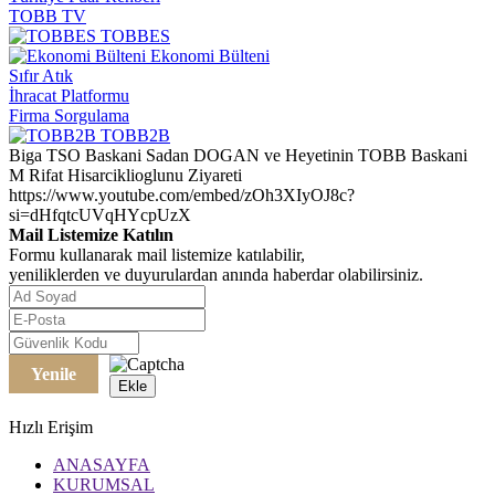
TOBB TV
TOBBES
Ekonomi Bülteni
Sıfır Atık
İhracat Platformu
Firma Sorgulama
TOBB2B
Biga TSO Baskani Sadan DOGAN ve Heyetinin TOBB Baskani
M Rifat Hisarciklioglunu Ziyareti
https://www.youtube.com/embed/zOh3XIyOJ8c?
si=dHfqtcUVqHYcpUzX
Mail Listemize Katılın
Formu kullanarak mail listemize katılabilir,
yeniliklerden ve duyurulardan anında haberdar olabilirsiniz.
Yenile
Ekle
Hızlı Erişim
ANASAYFA
KURUMSAL