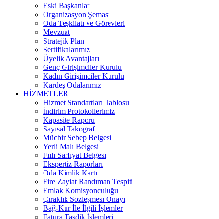
Eski Başkanlar
Organizasyon Şeması
Oda Teşkilatı ve Görevleri
Mevzuat
Stratejik Plan
Sertifikalarımız
Üyelik Avantajları
Genç Girişimciler Kurulu
Kadın Girişimciler Kurulu
Kardeş Odalarımız
HİZMETLER
Hizmet Standartları Tablosu
İndirim Protokollerimiz
Kapasite Raporu
Sayısal Takograf
Mücbir Sebep Belgesi
Yerli Malı Belgesi
Fiili Sarfiyat Belgesi
Ekspertiz Raporları
Oda Kimlik Kartı
Fire Zayiat Randıman Tespiti
Emlak Komisyonculuğu
Çıraklık Sözleşmesi Onayı
Bağ-Kur İle İlgili İşlemler
Fatura Tasdik İşlemleri