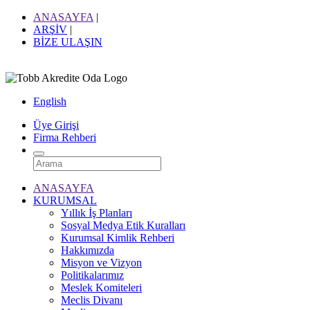
ANASAYFA
|
ARŞİV
|
BİZE ULAŞIN
English
Üye Girişi
Firma Rehberi
ANASAYFA
KURUMSAL
Yıllık İş Planları
Sosyal Medya Etik Kuralları
Kurumsal Kimlik Rehberi
Hakkımızda
Misyon ve Vizyon
Politikalarımız
Meslek Komiteleri
Meclis Divanı