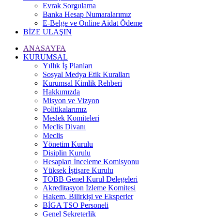
Evrak Sorgulama
Banka Hesap Numaralarımız
E-Belge ve Online Aidat Ödeme
BİZE ULAŞIN
ANASAYFA
KURUMSAL
Yıllık İş Planları
Sosyal Medya Etik Kuralları
Kurumsal Kimlik Rehberi
Hakkımızda
Misyon ve Vizyon
Politikalarımız
Meslek Komiteleri
Meclis Divanı
Meclis
Yönetim Kurulu
Disiplin Kurulu
Hesapları İnceleme Komisyonu
Yüksek İştişare Kurulu
TOBB Genel Kurul Delegeleri
Akreditasyon İzleme Komitesi
Hakem, Bilirkişi ve Eksperler
BİGA TSO Personeli
Genel Sekreterlik