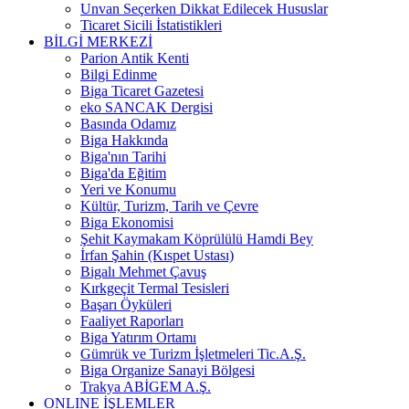
Unvan Seçerken Dikkat Edilecek Hususlar
Ticaret Sicili İstatistikleri
BİLGİ MERKEZİ
Parion Antik Kenti
Bilgi Edinme
Biga Ticaret Gazetesi
eko SANCAK Dergisi
Basında Odamız
Biga Hakkında
Biga'nın Tarihi
Biga'da Eğitim
Yeri ve Konumu
Kültür, Turizm, Tarih ve Çevre
Biga Ekonomisi
Şehit Kaymakam Köprülülü Hamdi Bey
İrfan Şahin (Kıspet Ustası)
Bigalı Mehmet Çavuş
Kırkgeçit Termal Tesisleri
Başarı Öyküleri
Faaliyet Raporları
Biga Yatırım Ortamı
Gümrük ve Turizm İşletmeleri Tic.A.Ş.
Biga Organize Sanayi Bölgesi
Trakya ABİGEM A.Ş.
ONLINE İŞLEMLER