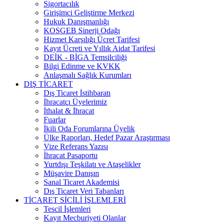
Sigortacılık
Girişimci Geliştirme Merkezi
Hukuk Danışmanlığı
KOSGEB Sinerji Odağı
Hizmet Karşılığı Ücret Tarifesi
Kayıt Ücreti ve Yıllık Aidat Tarifesi
DEİK - BİGA Temsilciliği
Bilgi Edinme ve KVKK
Anlaşmalı Sağlık Kurumları
DIŞ TİCARET
Dış Ticaret İstihbaratı
İhracatçı Üyelerimiz
İthalat & İhracat
Fuarlar
İkili Oda Forumlarına Üyelik
Ülke Raporları, Hedef Pazar Araştırması
Vize Referans Yazısı
İhracat Pasaportu
Yurtdışı Teşkilatı ve Ataşelikler
Müşavire Danışın
Sanal Ticaret Akademisi
Dış Ticaret Veri Tabanları
TİCARET SİCİLİ İŞLEMLERİ
Tescil İşlemleri
Kayıt Mecburiyeti Olanlar