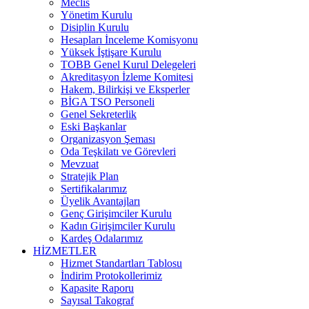
Meclis
Yönetim Kurulu
Disiplin Kurulu
Hesapları İnceleme Komisyonu
Yüksek İştişare Kurulu
TOBB Genel Kurul Delegeleri
Akreditasyon İzleme Komitesi
Hakem, Bilirkişi ve Eksperler
BİGA TSO Personeli
Genel Sekreterlik
Eski Başkanlar
Organizasyon Şeması
Oda Teşkilatı ve Görevleri
Mevzuat
Stratejik Plan
Sertifikalarımız
Üyelik Avantajları
Genç Girişimciler Kurulu
Kadın Girişimciler Kurulu
Kardeş Odalarımız
HİZMETLER
Hizmet Standartları Tablosu
İndirim Protokollerimiz
Kapasite Raporu
Sayısal Takograf