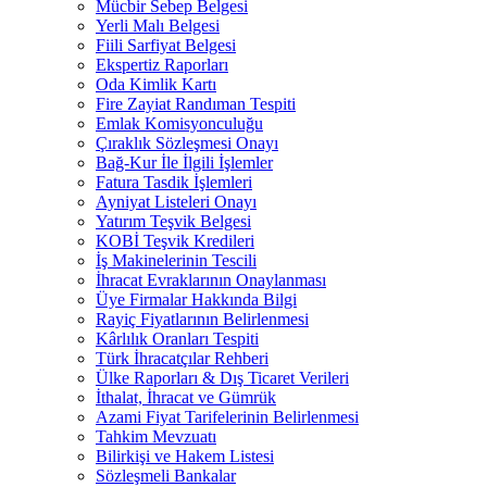
Mücbir Sebep Belgesi
Yerli Malı Belgesi
Fiili Sarfiyat Belgesi
Ekspertiz Raporları
Oda Kimlik Kartı
Fire Zayiat Randıman Tespiti
Emlak Komisyonculuğu
Çıraklık Sözleşmesi Onayı
Bağ-Kur İle İlgili İşlemler
Fatura Tasdik İşlemleri
Ayniyat Listeleri Onayı
Yatırım Teşvik Belgesi
KOBİ Teşvik Kredileri
İş Makinelerinin Tescili
İhracat Evraklarının Onaylanması
Üye Firmalar Hakkında Bilgi
Rayiç Fiyatlarının Belirlenmesi
Kârlılık Oranları Tespiti
Türk İhracatçılar Rehberi
Ülke Raporları & Dış Ticaret Verileri
İthalat, İhracat ve Gümrük
Azami Fiyat Tarifelerinin Belirlenmesi
Tahkim Mevzuatı
Bilirkişi ve Hakem Listesi
Sözleşmeli Bankalar