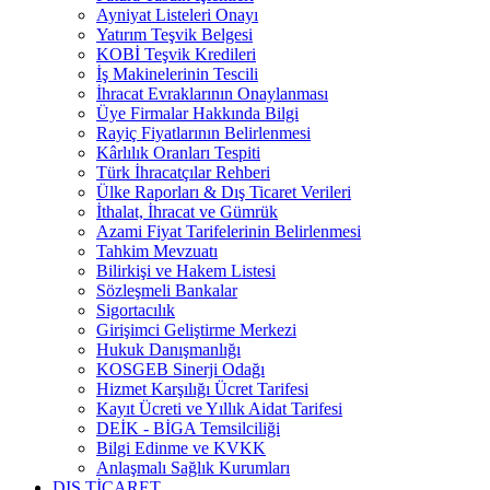
Ayniyat Listeleri Onayı
Yatırım Teşvik Belgesi
KOBİ Teşvik Kredileri
İş Makinelerinin Tescili
İhracat Evraklarının Onaylanması
Üye Firmalar Hakkında Bilgi
Rayiç Fiyatlarının Belirlenmesi
Kârlılık Oranları Tespiti
Türk İhracatçılar Rehberi
Ülke Raporları & Dış Ticaret Verileri
İthalat, İhracat ve Gümrük
Azami Fiyat Tarifelerinin Belirlenmesi
Tahkim Mevzuatı
Bilirkişi ve Hakem Listesi
Sözleşmeli Bankalar
Sigortacılık
Girişimci Geliştirme Merkezi
Hukuk Danışmanlığı
KOSGEB Sinerji Odağı
Hizmet Karşılığı Ücret Tarifesi
Kayıt Ücreti ve Yıllık Aidat Tarifesi
DEİK - BİGA Temsilciliği
Bilgi Edinme ve KVKK
Anlaşmalı Sağlık Kurumları
DIŞ TİCARET