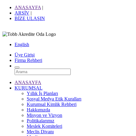
ANASAYFA
|
ARŞİV
|
BİZE ULAŞIN
English
Üye Girişi
Firma Rehberi
ANASAYFA
KURUMSAL
Yıllık İş Planları
Sosyal Medya Etik Kuralları
Kurumsal Kimlik Rehberi
Hakkımızda
Misyon ve Vizyon
Politikalarımız
Meslek Komiteleri
Meclis Divanı