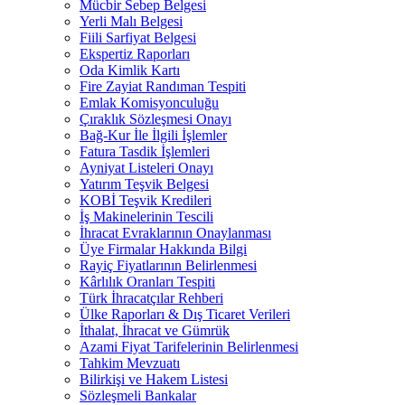
Mücbir Sebep Belgesi
Yerli Malı Belgesi
Fiili Sarfiyat Belgesi
Ekspertiz Raporları
Oda Kimlik Kartı
Fire Zayiat Randıman Tespiti
Emlak Komisyonculuğu
Çıraklık Sözleşmesi Onayı
Bağ-Kur İle İlgili İşlemler
Fatura Tasdik İşlemleri
Ayniyat Listeleri Onayı
Yatırım Teşvik Belgesi
KOBİ Teşvik Kredileri
İş Makinelerinin Tescili
İhracat Evraklarının Onaylanması
Üye Firmalar Hakkında Bilgi
Rayiç Fiyatlarının Belirlenmesi
Kârlılık Oranları Tespiti
Türk İhracatçılar Rehberi
Ülke Raporları & Dış Ticaret Verileri
İthalat, İhracat ve Gümrük
Azami Fiyat Tarifelerinin Belirlenmesi
Tahkim Mevzuatı
Bilirkişi ve Hakem Listesi
Sözleşmeli Bankalar