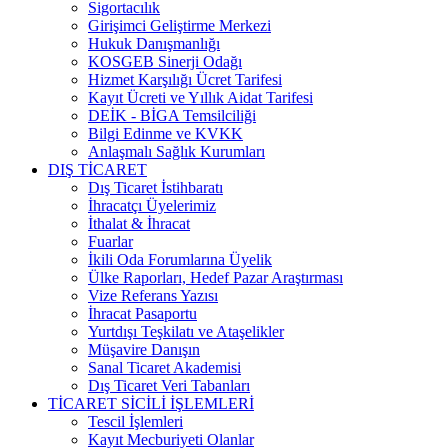
Sigortacılık
Girişimci Geliştirme Merkezi
Hukuk Danışmanlığı
KOSGEB Sinerji Odağı
Hizmet Karşılığı Ücret Tarifesi
Kayıt Ücreti ve Yıllık Aidat Tarifesi
DEİK - BİGA Temsilciliği
Bilgi Edinme ve KVKK
Anlaşmalı Sağlık Kurumları
DIŞ TİCARET
Dış Ticaret İstihbaratı
İhracatçı Üyelerimiz
İthalat & İhracat
Fuarlar
İkili Oda Forumlarına Üyelik
Ülke Raporları, Hedef Pazar Araştırması
Vize Referans Yazısı
İhracat Pasaportu
Yurtdışı Teşkilatı ve Ataşelikler
Müşavire Danışın
Sanal Ticaret Akademisi
Dış Ticaret Veri Tabanları
TİCARET SİCİLİ İŞLEMLERİ
Tescil İşlemleri
Kayıt Mecburiyeti Olanlar