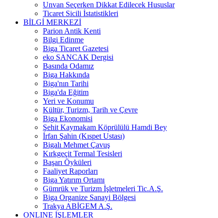
Unvan Seçerken Dikkat Edilecek Hususlar
Ticaret Sicili İstatistikleri
BİLGİ MERKEZİ
Parion Antik Kenti
Bilgi Edinme
Biga Ticaret Gazetesi
eko SANCAK Dergisi
Basında Odamız
Biga Hakkında
Biga'nın Tarihi
Biga'da Eğitim
Yeri ve Konumu
Kültür, Turizm, Tarih ve Çevre
Biga Ekonomisi
Şehit Kaymakam Köprülülü Hamdi Bey
İrfan Şahin (Kıspet Ustası)
Bigalı Mehmet Çavuş
Kırkgeçit Termal Tesisleri
Başarı Öyküleri
Faaliyet Raporları
Biga Yatırım Ortamı
Gümrük ve Turizm İşletmeleri Tic.A.Ş.
Biga Organize Sanayi Bölgesi
Trakya ABİGEM A.Ş.
ONLINE İŞLEMLER