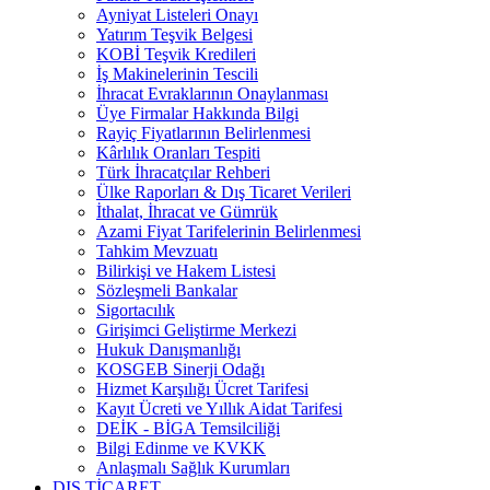
Ayniyat Listeleri Onayı
Yatırım Teşvik Belgesi
KOBİ Teşvik Kredileri
İş Makinelerinin Tescili
İhracat Evraklarının Onaylanması
Üye Firmalar Hakkında Bilgi
Rayiç Fiyatlarının Belirlenmesi
Kârlılık Oranları Tespiti
Türk İhracatçılar Rehberi
Ülke Raporları & Dış Ticaret Verileri
İthalat, İhracat ve Gümrük
Azami Fiyat Tarifelerinin Belirlenmesi
Tahkim Mevzuatı
Bilirkişi ve Hakem Listesi
Sözleşmeli Bankalar
Sigortacılık
Girişimci Geliştirme Merkezi
Hukuk Danışmanlığı
KOSGEB Sinerji Odağı
Hizmet Karşılığı Ücret Tarifesi
Kayıt Ücreti ve Yıllık Aidat Tarifesi
DEİK - BİGA Temsilciliği
Bilgi Edinme ve KVKK
Anlaşmalı Sağlık Kurumları
DIŞ TİCARET