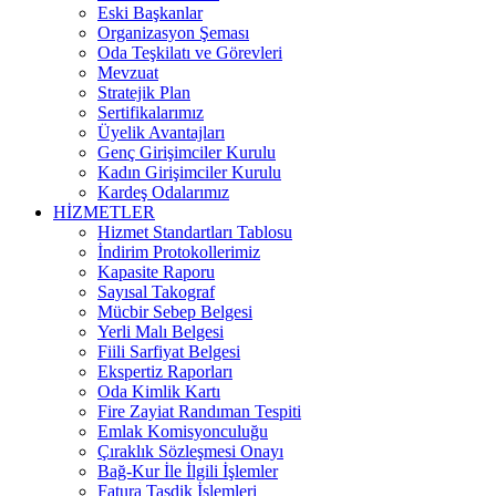
Eski Başkanlar
Organizasyon Şeması
Oda Teşkilatı ve Görevleri
Mevzuat
Stratejik Plan
Sertifikalarımız
Üyelik Avantajları
Genç Girişimciler Kurulu
Kadın Girişimciler Kurulu
Kardeş Odalarımız
HİZMETLER
Hizmet Standartları Tablosu
İndirim Protokollerimiz
Kapasite Raporu
Sayısal Takograf
Mücbir Sebep Belgesi
Yerli Malı Belgesi
Fiili Sarfiyat Belgesi
Ekspertiz Raporları
Oda Kimlik Kartı
Fire Zayiat Randıman Tespiti
Emlak Komisyonculuğu
Çıraklık Sözleşmesi Onayı
Bağ-Kur İle İlgili İşlemler
Fatura Tasdik İşlemleri