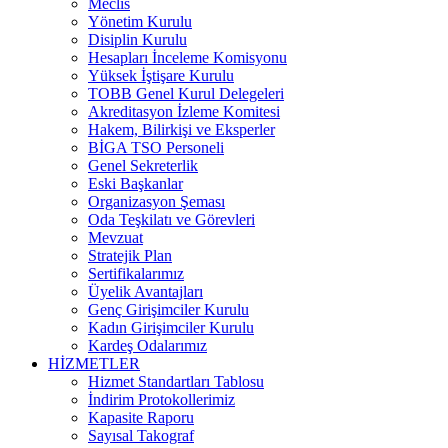
Meclis
Yönetim Kurulu
Disiplin Kurulu
Hesapları İnceleme Komisyonu
Yüksek İştişare Kurulu
TOBB Genel Kurul Delegeleri
Akreditasyon İzleme Komitesi
Hakem, Bilirkişi ve Eksperler
BİGA TSO Personeli
Genel Sekreterlik
Eski Başkanlar
Organizasyon Şeması
Oda Teşkilatı ve Görevleri
Mevzuat
Stratejik Plan
Sertifikalarımız
Üyelik Avantajları
Genç Girişimciler Kurulu
Kadın Girişimciler Kurulu
Kardeş Odalarımız
HİZMETLER
Hizmet Standartları Tablosu
İndirim Protokollerimiz
Kapasite Raporu
Sayısal Takograf