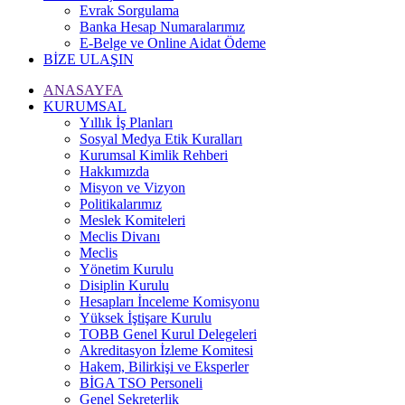
Evrak Sorgulama
Banka Hesap Numaralarımız
E-Belge ve Online Aidat Ödeme
BİZE ULAŞIN
ANASAYFA
KURUMSAL
Yıllık İş Planları
Sosyal Medya Etik Kuralları
Kurumsal Kimlik Rehberi
Hakkımızda
Misyon ve Vizyon
Politikalarımız
Meslek Komiteleri
Meclis Divanı
Meclis
Yönetim Kurulu
Disiplin Kurulu
Hesapları İnceleme Komisyonu
Yüksek İştişare Kurulu
TOBB Genel Kurul Delegeleri
Akreditasyon İzleme Komitesi
Hakem, Bilirkişi ve Eksperler
BİGA TSO Personeli
Genel Sekreterlik