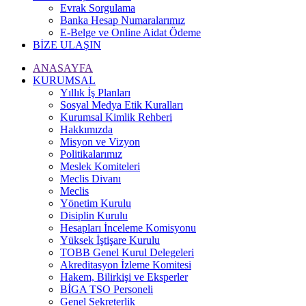
Evrak Sorgulama
Banka Hesap Numaralarımız
E-Belge ve Online Aidat Ödeme
BİZE ULAŞIN
ANASAYFA
KURUMSAL
Yıllık İş Planları
Sosyal Medya Etik Kuralları
Kurumsal Kimlik Rehberi
Hakkımızda
Misyon ve Vizyon
Politikalarımız
Meslek Komiteleri
Meclis Divanı
Meclis
Yönetim Kurulu
Disiplin Kurulu
Hesapları İnceleme Komisyonu
Yüksek İştişare Kurulu
TOBB Genel Kurul Delegeleri
Akreditasyon İzleme Komitesi
Hakem, Bilirkişi ve Eksperler
BİGA TSO Personeli
Genel Sekreterlik