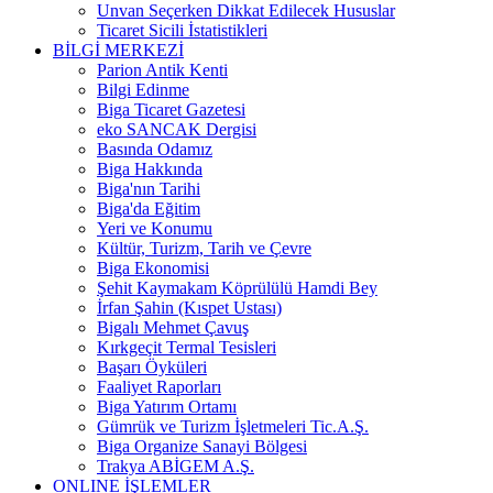
Unvan Seçerken Dikkat Edilecek Hususlar
Ticaret Sicili İstatistikleri
BİLGİ MERKEZİ
Parion Antik Kenti
Bilgi Edinme
Biga Ticaret Gazetesi
eko SANCAK Dergisi
Basında Odamız
Biga Hakkında
Biga'nın Tarihi
Biga'da Eğitim
Yeri ve Konumu
Kültür, Turizm, Tarih ve Çevre
Biga Ekonomisi
Şehit Kaymakam Köprülülü Hamdi Bey
İrfan Şahin (Kıspet Ustası)
Bigalı Mehmet Çavuş
Kırkgeçit Termal Tesisleri
Başarı Öyküleri
Faaliyet Raporları
Biga Yatırım Ortamı
Gümrük ve Turizm İşletmeleri Tic.A.Ş.
Biga Organize Sanayi Bölgesi
Trakya ABİGEM A.Ş.
ONLINE İŞLEMLER