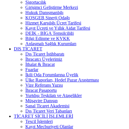
Sigortacılık
Girişimci Geliştirme Merkezi
Hukuk Danışmanlığı
KOSGEB Sinerji Odağı
Hizmet Karşılığı Ücret Tarifesi
Kayıt Ücreti ve Yıllık Aidat Tarifesi
DEİK - BİGA Temsilciliği
Bilgi Edinme ve KVKK
Anlaşmalı Sağlık Kurumları
DIŞ TİCARET
Dış Ticaret İstihbaratı
İhracatçı Üyelerimiz
İthalat & İhracat
Fuarlar
İkili Oda Forumlarına Üyelik
Ülke Raporları, Hedef Pazar Araştırması
Vize Referans Yazısı
İhracat Pasaportu
Yurtdışı Teşkilatı ve Ataşelikler
Müşavire Danışın
Sanal Ticaret Akademisi
Dış Ticaret Veri Tabanları
TİCARET SİCİLİ İŞLEMLERİ
Tescil İşlemleri
Kayıt Mecburiyeti Olanlar