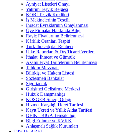
Ayniyat Listeleri Onayı
Yatırım Teşvik Belgesi
KOBİ Teşvik Kredileri
İş Makinelerinin Tescili
İhracat Evraklarının Onaylanması
Üye Firmalar Hakkında Bilgi
Rayiç Fiyatlarının Belirlenmesi
Kârlılık Oranları Tespiti
Türk İhracatçılar Rehberi
Ülke Raporları & Dış Ticaret Verileri
İthalat, İhracat ve Gümrük
Azami Fiyat Tarifelerinin Belirlenmesi
Tahkim Mevzuatı
Bilirkişi ve Hakem Listesi
Sözleşmeli Bankalar
Sigortacılık
Girişimci Geliştirme Merkezi
Hukuk Danışmanlığı
KOSGEB Sinerji Odağı
Hizmet Karşılığı Ücret Tarifesi
Kayıt Ücreti ve Yıllık Aidat Tarifesi
DEİK - BİGA Temsilciliği
Bilgi Edinme ve KVKK
Anlaşmalı Sağlık Kurumları
DIŞ TİCARET