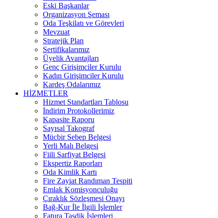
Eski Başkanlar
Organizasyon Şeması
Oda Teşkilatı ve Görevleri
Mevzuat
Stratejik Plan
Sertifikalarımız
Üyelik Avantajları
Genç Girişimciler Kurulu
Kadın Girişimciler Kurulu
Kardeş Odalarımız
HİZMETLER
Hizmet Standartları Tablosu
İndirim Protokollerimiz
Kapasite Raporu
Sayısal Takograf
Mücbir Sebep Belgesi
Yerli Malı Belgesi
Fiili Sarfiyat Belgesi
Ekspertiz Raporları
Oda Kimlik Kartı
Fire Zayiat Randıman Tespiti
Emlak Komisyonculuğu
Çıraklık Sözleşmesi Onayı
Bağ-Kur İle İlgili İşlemler
Fatura Tasdik İşlemleri