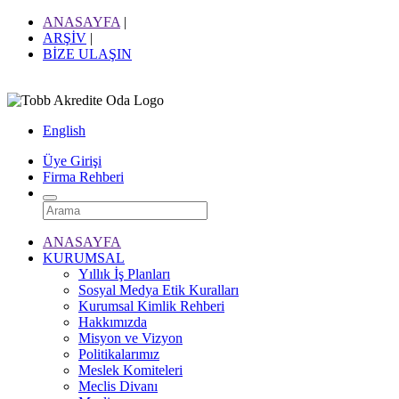
ANASAYFA
|
ARŞİV
|
BİZE ULAŞIN
English
Üye Girişi
Firma Rehberi
ANASAYFA
KURUMSAL
Yıllık İş Planları
Sosyal Medya Etik Kuralları
Kurumsal Kimlik Rehberi
Hakkımızda
Misyon ve Vizyon
Politikalarımız
Meslek Komiteleri
Meclis Divanı