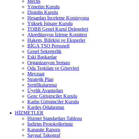
Meclis
Yönetim Kurulu
Disiplin Kurulu
Hesapları İnceleme Komisyonu
Yüksek İştişare Kurulu
TOBB Genel Kurul Delegeleri
Akreditasyon İzleme Komitesi
Hakem, Bilirkişi ve Eksperler
BİGA TSO Personeli
Genel Sekreterlik
Eski Başkanlar
Organizasyon Şeması
Oda Teşkilatı ve Görevleri
Mevzuat
Stratejik Plan
Sertifikalarımız
Üyelik Avantajları
Genç Girişimciler Kurulu
Kadın Girişimciler Kurulu
Kardeş Odalarımız
HİZMETLER
Hizmet Standartları Tablosu
İndirim Protokollerimiz
Kapasite Raporu
Sayısal Takograf