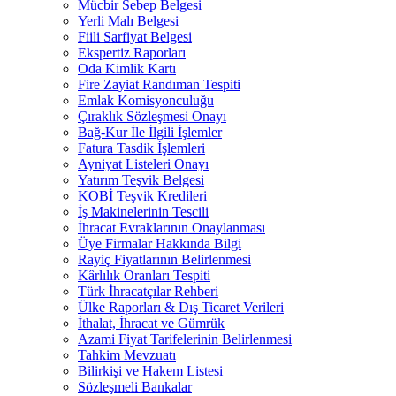
Mücbir Sebep Belgesi
Yerli Malı Belgesi
Fiili Sarfiyat Belgesi
Ekspertiz Raporları
Oda Kimlik Kartı
Fire Zayiat Randıman Tespiti
Emlak Komisyonculuğu
Çıraklık Sözleşmesi Onayı
Bağ-Kur İle İlgili İşlemler
Fatura Tasdik İşlemleri
Ayniyat Listeleri Onayı
Yatırım Teşvik Belgesi
KOBİ Teşvik Kredileri
İş Makinelerinin Tescili
İhracat Evraklarının Onaylanması
Üye Firmalar Hakkında Bilgi
Rayiç Fiyatlarının Belirlenmesi
Kârlılık Oranları Tespiti
Türk İhracatçılar Rehberi
Ülke Raporları & Dış Ticaret Verileri
İthalat, İhracat ve Gümrük
Azami Fiyat Tarifelerinin Belirlenmesi
Tahkim Mevzuatı
Bilirkişi ve Hakem Listesi
Sözleşmeli Bankalar